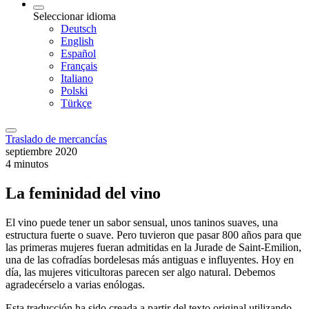
Seleccionar idioma
Deutsch
English
Español
Français
Italiano
Polski
Türkçe
Traslado de mercancías
septiembre 2020
4 minutos
La feminidad del vino
El vino puede tener un sabor sensual, unos taninos suaves, una
estructura fuerte o suave. Pero tuvieron que pasar 800 años para que
las primeras mujeres fueran admitidas en la Jurade de Saint-Emilion,
una de las cofradías bordelesas más antiguas e influyentes. Hoy en
día, las mujeres viticultoras parecen ser algo natural. Debemos
agradecérselo a varias enólogas.
Esta traducción ha sido creada a partir del texto original utilizando