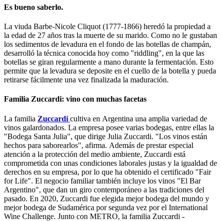
Es bueno saberlo.
La viuda Barbe-Nicole Cliquot (1777-1866) heredó la propiedad a
la edad de 27 años tras la muerte de su marido. Como no le gustaban
los sedimentos de levadura en el fondo de las botellas de champán,
desarrolló la técnica conocida hoy como "riddling", en la que las
botellas se giran regularmente a mano durante la fermentación. Esto
permite que la levadura se deposite en el cuello de la botella y pueda
retirarse fácilmente una vez finalizada la maduración.
Familia Zuccardi: vino con muchas facetas
La familia
Zuccardi
cultiva en Argentina una amplia variedad de
vinos galardonados. La empresa posee varias bodegas, entre ellas la
"Bodega Santa Julia", que dirige Julia Zuccardi. "Los vinos están
hechos para saborearlos", afirma. Además de prestar especial
atención a la protección del medio ambiente, Zuccardi está
comprometida con unas condiciones laborales justas y la igualdad de
derechos en su empresa, por lo que ha obtenido el certificado "Fair
for Life". El negocio familiar también incluye los vinos "El Bar
Argentino", que dan un giro contemporáneo a las tradiciones del
pasado. En 2020, Zuccardi fue elegida mejor bodega del mundo y
mejor bodega de Sudamérica por segunda vez por el International
Wine Challenge. Junto con METRO, la familia Zuccardi -