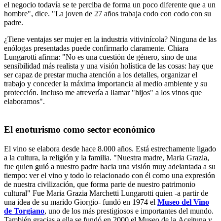
el negocio todavía se te perciba de forma un poco diferente que a un
hombre", dice. "La joven de 27 años trabaja codo con codo con su
padre.
¿Tiene ventajas ser mujer en la industria vitivinícola? Ninguna de las
enólogas presentadas puede confirmarlo claramente. Chiara
Lungarotti afirma: "No es una cuestión de género, sino de una
sensibilidad más realista y una visión holística de las cosas: hay que
ser capaz de prestar mucha atención a los detalles, organizar el
trabajo y conceder la máxima importancia al medio ambiente y su
protección. Incluso me atrevería a llamar "hijos" a los vinos que
elaboramos".
El enoturismo como sector económico
El vino se elabora desde hace 8.000 años. Está estrechamente ligado
a la cultura, la religión y la familia. "Nuestra madre, Maria Grazia,
fue quien guió a nuestro padre hacia una visión muy adelantada a su
tiempo: ver el vino y todo lo relacionado con él como una expresión
de nuestra civilización, que forma parte de nuestro patrimonio
cultural" Fue Maria Grazia Marchetti Lungarotti quien -a partir de
una idea de su marido Giorgio- fundó en 1974 el
Museo del Vino
de Torgiano
, uno de los más prestigiosos e importantes del mundo.
También gracias a ella se fundó en 2000 el Museo de la Aceituna y