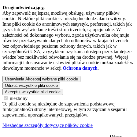
Drogi odwiedzający,
Aby zapewnić najlepszą możliwą obsługę, używamy plików
cookie. Niektóre pliki cookie są niezbędne do działania witryny.
Inne pliki cookie do anonimowych statystyk, preferencji, takich jak
język lub wyświetlanie treści stron trzecich, są opcjonalne. W
zależności od dokonanego wyboru, zgoda użytkownika obejmuje
również przekazywanie danych do odbiorców w krajach trzecich
bez odpowiedniego poziomu ochrony danych, takich jak w
szczególności USA, z ryzykiem uzyskania dostępu przez tamtejsze
władze bez możliwości odwołania się na drodze prawnej. Więcej
informacji i dostosowanie ustawień plików cookie można znaleźć w
dowolnym momencie w sekcji
Ochrona danych
.
Ustawienia
Akceptuj wybrane pliki cookie
Odrzuć wszystkie pliki cookie
Akceptuj wszystkie pliki cookie
niezbdny
Te pliki cookie są niezbędne do zapewnienia podstawowej
funkcjonalności strony internetowej, w tym zarządzania sesjami i
zapewnienia uporządkowanych przeglądów.
Niezbędne szczegóły dotyczące plików cookie
Okres