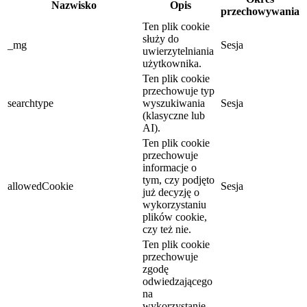
Nazwisko
Opis
przechowywania
Ten plik cookie
służy do
_mg
Sesja
uwierzytelniania
użytkownika.
Ten plik cookie
przechowuje typ
searchtype
wyszukiwania
Sesja
(klasyczne lub
AI).
Ten plik cookie
przechowuje
informacje o
tym, czy podjęto
allowedCookie
Sesja
już decyzję o
wykorzystaniu
plików cookie,
czy też nie.
Ten plik cookie
przechowuje
zgodę
odwiedzającego
na
wykorzystanie