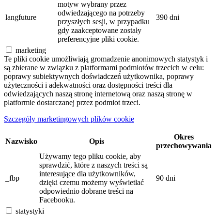
motyw wybrany przez
odwiedzającego na potrzeby
langfuture
390 dni
przyszłych sesji, w przypadku
gdy zaakceptowane zostały
preferencyjne pliki cookie.
marketing
Te pliki cookie umożliwiają gromadzenie anonimowych statystyk i
są zbierane w związku z platformami podmiotów trzecich w celu:
poprawy subiektywnych doświadczeń użytkownika, poprawy
użyteczności i adekwatności oraz dostępności treści dla
odwiedzających naszą stronę internetową oraz naszą stronę w
platformie dostarczanej przez podmiot trzeci.
Szczegóły marketingowych plików cookie
Okres
Nazwisko
Opis
przechowywania
Używamy tego pliku cookie, aby
sprawdzić, które z naszych treści są
interesujące dla użytkowników,
_fbp
90 dni
dzięki czemu możemy wyświetlać
odpowiednio dobrane treści na
Facebooku.
statystyki