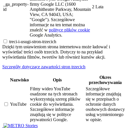
_ga_property-
firmy Google LLC (1600
2 Lata
id
Amphitheatre Parkway, Mountain
View, CA 94043, USA;
"Google"). Szczegółowe
informacje na ten temat można
znaleźć w
polityce plików cookie
Google Analytics.
treci-i-usugi-stron-trzecich
Dzięki tym ustawieniom strona internetowa może ładować i
wyświetlać treści osób trzecich. Dotyczy to na przykład
wyświetlania filmów, tweetów lub również kursów akcji.
Szczegóły dotyczące zawartości stron trzecich
Okres
Nazwisko
Opis
przechowywania
Filmy wideo YouTube
Szczegółowe
osadzone na tych stronach
informacje znajdują
wykorzystują szereg plików
się w przepisach o
YouTube
cookie do wyświetlania.
ochronie danych
Szczegółowe informacje
osobowych dostawcy
znajdują się w polityce
usług wymienionego
prywatności Google.
w opisie.
Stories