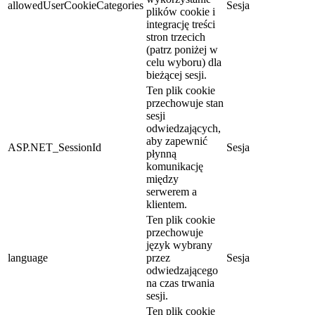
allowedUserCookieCategories
Sesja
plików cookie i
integrację treści
stron trzecich
(patrz poniżej w
celu wyboru) dla
bieżącej sesji.
Ten plik cookie
przechowuje stan
sesji
odwiedzających,
aby zapewnić
ASP.NET_SessionId
Sesja
płynną
komunikację
między
serwerem a
klientem.
Ten plik cookie
przechowuje
język wybrany
language
przez
Sesja
odwiedzającego
na czas trwania
sesji.
Ten plik cookie