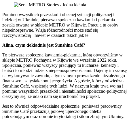
Pomimo wszystkich przeszkód i obecnej sytuacji politycznej i
ludzkiej w Ukrainie, pierwsza społeczna kawiarnia i piekarnia
została otwarta w sklepie METRO w Kijowie. Pracują tu osoby
niepełnosprawne. Wizja różnorodności może stać się
rzeczywistością - nawet w czasach takich jak te.
Alina, czym dokładnie jest Sunshine Café?
To pierwsza społeczna kawiarnia-piekarnia, którą otworzyliśmy w
sklepie METRO Pochayna w Kijowie we wrześniu 2022 roku.
Społeczna, ponieważ wszyscy pracujący tu kucharze, kelnerzy i
bariści to młodzi ludzie z niepełnosprawnościami. Dajemy im szansę
na wykonywanie zawodu, a tym samym prowadzenie niezależnego
finansowo i satysfakcjonującego życia. A goście, którzy odwiedzają
Sunshine Café, wspierają tych ludzi. W naszym kraju trwa wojna i
pomimo wszystkich przeszkód i niestabilności społeczno-politycznej
cieszymy się, że udało nam się uruchomić ten projekt.
Jest to również odpowiedzialne społecznie, ponieważ pracownicy
Sunshine Café przekazują połowę upieczonego chleba
potrzebującym oraz obronie terytorialnej i siłom zbrojnym Ukrainy.