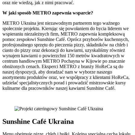
oraz nie wiedzą, jak z nimi pracować.
W jaki sposób METRO zapewnia wsparcie?
METRO Ukraina jest niezawodnym partnerem tego ważnego
społecznie projektu. Kierując się powołaniem do bycia liderem we
wspieraniu niezależnych firm, METRO zapewnia kompleksową
pomoc zespołowi Sunshine Café. Oprócz przyborów kuchennych,
profesjonalnego sprzętu do pieczenia pizzy, składników na chleb i
ciasto do pizzy oraz dekoracji do kawiarni, uzyskaliśmy również
wynajem kawiarni o powierzchni 150 metrów kwadratowych w
centrum handlowym METRO Pochayna w Kijowie po znacznie
obniżonych cenach. Eksperci METRO z branży HoReCa są do
naszej dyspozycji, aby doradzać nam w wyborze naszego
asortymentu produktów oraz, we współpracy z klientami HoReCa,
udzielać specjalistycznych porad i prowadzić mistrzowskie kursy
kulinarne dla pracowników naszej kawiarni Sunshine Café.
Sunshine Café Ukraina
Menu obejmuje pizzę, chleb i bułki. Kolejną specjalną cechą lokalu