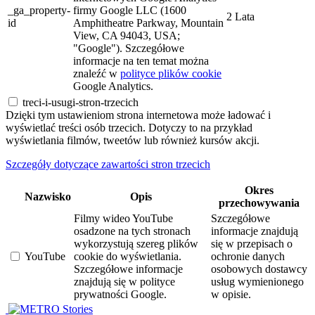
_ga_property-
firmy Google LLC (1600
2 Lata
id
Amphitheatre Parkway, Mountain
View, CA 94043, USA;
"Google"). Szczegółowe
informacje na ten temat można
znaleźć w
polityce plików cookie
Google Analytics.
treci-i-usugi-stron-trzecich
Dzięki tym ustawieniom strona internetowa może ładować i
wyświetlać treści osób trzecich. Dotyczy to na przykład
wyświetlania filmów, tweetów lub również kursów akcji.
Szczegóły dotyczące zawartości stron trzecich
Okres
Nazwisko
Opis
przechowywania
Filmy wideo YouTube
Szczegółowe
osadzone na tych stronach
informacje znajdują
wykorzystują szereg plików
się w przepisach o
YouTube
cookie do wyświetlania.
ochronie danych
Szczegółowe informacje
osobowych dostawcy
znajdują się w polityce
usług wymienionego
prywatności Google.
w opisie.
Stories