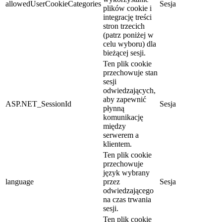
allowedUserCookieCategories
Sesja
plików cookie i
integrację treści
stron trzecich
(patrz poniżej w
celu wyboru) dla
bieżącej sesji.
Ten plik cookie
przechowuje stan
sesji
odwiedzających,
aby zapewnić
ASP.NET_SessionId
Sesja
płynną
komunikację
między
serwerem a
klientem.
Ten plik cookie
przechowuje
język wybrany
language
przez
Sesja
odwiedzającego
na czas trwania
sesji.
Ten plik cookie