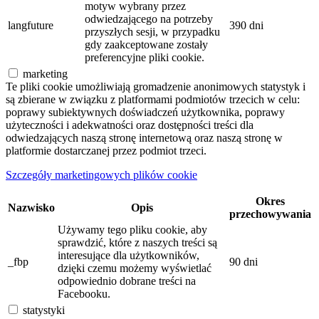
motyw wybrany przez
odwiedzającego na potrzeby
langfuture
390 dni
przyszłych sesji, w przypadku
gdy zaakceptowane zostały
preferencyjne pliki cookie.
marketing
Te pliki cookie umożliwiają gromadzenie anonimowych statystyk i
są zbierane w związku z platformami podmiotów trzecich w celu:
poprawy subiektywnych doświadczeń użytkownika, poprawy
użyteczności i adekwatności oraz dostępności treści dla
odwiedzających naszą stronę internetową oraz naszą stronę w
platformie dostarczanej przez podmiot trzeci.
Szczegóły marketingowych plików cookie
Okres
Nazwisko
Opis
przechowywania
Używamy tego pliku cookie, aby
sprawdzić, które z naszych treści są
interesujące dla użytkowników,
_fbp
90 dni
dzięki czemu możemy wyświetlać
odpowiednio dobrane treści na
Facebooku.
statystyki