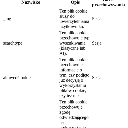
Nazwisko
Opis
przechowywania
Ten plik cookie
służy do
_mg
Sesja
uwierzytelniania
użytkownika.
Ten plik cookie
przechowuje typ
searchtype
wyszukiwania
Sesja
(klasyczne lub
AI).
Ten plik cookie
przechowuje
informacje o
tym, czy podjęto
allowedCookie
Sesja
już decyzję o
wykorzystaniu
plików cookie,
czy też nie.
Ten plik cookie
przechowuje
zgodę
odwiedzającego
na
wykorzystanie