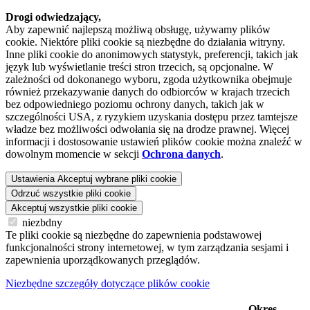
Drogi odwiedzający,
Aby zapewnić najlepszą możliwą obsługę, używamy plików
cookie. Niektóre pliki cookie są niezbędne do działania witryny.
Inne pliki cookie do anonimowych statystyk, preferencji, takich jak
język lub wyświetlanie treści stron trzecich, są opcjonalne. W
zależności od dokonanego wyboru, zgoda użytkownika obejmuje
również przekazywanie danych do odbiorców w krajach trzecich
bez odpowiedniego poziomu ochrony danych, takich jak w
szczególności USA, z ryzykiem uzyskania dostępu przez tamtejsze
władze bez możliwości odwołania się na drodze prawnej. Więcej
informacji i dostosowanie ustawień plików cookie można znaleźć w
dowolnym momencie w sekcji
Ochrona danych
.
Ustawienia
Akceptuj wybrane pliki cookie
Odrzuć wszystkie pliki cookie
Akceptuj wszystkie pliki cookie
niezbdny
Te pliki cookie są niezbędne do zapewnienia podstawowej
funkcjonalności strony internetowej, w tym zarządzania sesjami i
zapewnienia uporządkowanych przeglądów.
Niezbędne szczegóły dotyczące plików cookie
Okres