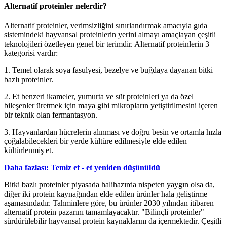
Alternatif proteinler nelerdir?
Alternatif proteinler, verimsizliğini sınırlandırmak amacıyla gıda
sistemindeki hayvansal proteinlerin yerini almayı amaçlayan çeşitli
teknolojileri özetleyen genel bir terimdir. Alternatif proteinlerin 3
kategorisi vardır:
1. Temel olarak soya fasulyesi, bezelye ve buğdaya dayanan bitki
bazlı proteinler.
2. Et benzeri ikameler, yumurta ve süt proteinleri ya da özel
bileşenler üretmek için maya gibi mikropların yetiştirilmesini içeren
bir teknik olan fermantasyon.
3. Hayvanlardan hücrelerin alınması ve doğru besin ve ortamla hızla
çoğalabilecekleri bir yerde kültüre edilmesiyle elde edilen
kültürlenmiş et.
Daha fazlası: Temiz et - et yeniden düşünüldü
Bitki bazlı proteinler piyasada halihazırda nispeten yaygın olsa da,
diğer iki protein kaynağından elde edilen ürünler hala geliştirme
aşamasındadır. Tahminlere göre, bu ürünler 2030 yılından itibaren
alternatif protein pazarını tamamlayacaktır. "Bilinçli proteinler"
sürdürülebilir hayvansal protein kaynaklarını da içermektedir. Çeşitli