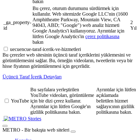
bakın
Bu çerez, oturum durumunu sürdürmek için
kullanılır. Web sitemizde Google LLC'nin (1600
Amphitheatre Parkway, Mountain View, CA
_ga_property-
2
94043, ABD; "Google") web analiz hizmeti
id
Yıl
Google Analytics'i kullanıyoruz. Ayrıntılar için
lütfen Google Analytics'in
çerez politikasına
bakın
uecuencue-taraf-icerik-ve-hizmetleri
Bu çerezler web sitesinin üçüncü taraf içeriklerini yüklemesini ve
görüntülemesini sağlar. Bu, örneğin videoların, tweetlerin veya bir
hisse fiyatının görüntülenmesi için geçerlidir.
Üçüncü Taraf İçerik Detayları
Bu sayfalara yerleştirilen
Ayrıntılar için lütfen
YouTube videoları, görüntüleme
açıklamada
YouTube
için bir dizi çerez kullanır.
belirtilen hizmet
Ayrıntılar için lütfen Google'ın
sağlayıcının gizlilik
gizlilik politikasına bakın.
politikasına bakın.
Stories
METRO - Bir bakışta web siteleri