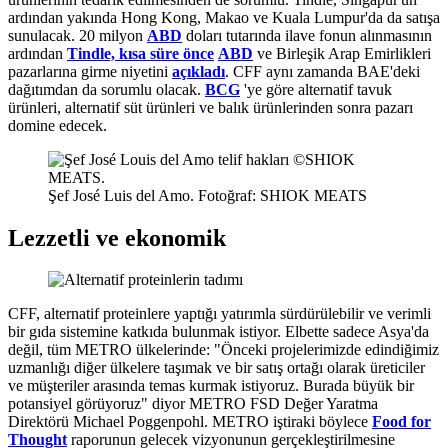
ardından yakında Hong Kong, Makao ve Kuala Lumpur'da da satışa
sunulacak. 20 milyon
ABD
doları tutarında ilave fonun alınmasının
ardından
Tindle, kısa süre önce
ABD
ve Birleşik Arap Emirlikleri
pazarlarına girme niyetini
açıkladı
. CFF aynı zamanda BAE'deki
dağıtımdan da sorumlu olacak.
BCG
'ye göre alternatif tavuk
ürünleri, alternatif süt ürünleri ve balık ürünlerinden sonra pazarı
domine edecek.
Şef José Luis del Amo. Fotoğraf: SHIOK MEATS
Lezzetli ve ekonomik
CFF, alternatif proteinlere yaptığı yatırımla sürdürülebilir ve verimli
bir gıda sistemine katkıda bulunmak istiyor. Elbette sadece Asya'da
değil, tüm METRO ülkelerinde: "Önceki projelerimizde edindiğimiz
uzmanlığı diğer ülkelere taşımak ve bir satış ortağı olarak üreticiler
ve müşteriler arasında temas kurmak istiyoruz. Burada büyük bir
potansiyel görüyoruz" diyor METRO FSD Değer Yaratma
Direktörü Michael Poggenpohl. METRO iştiraki böylece
Food for
Thought
raporunun gelecek vizyonunun gerçekleştirilmesine