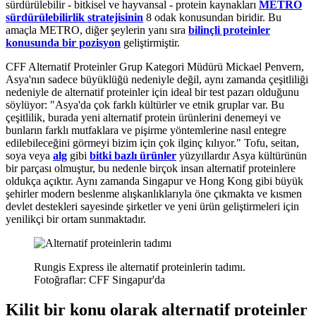
sürdürülebilir - bitkisel ve hayvansal - protein kaynakları
METRO
sürdürülebilirlik stratejisinin
8 odak konusundan biridir. Bu
amaçla METRO, diğer şeylerin yanı sıra
bilinçli proteinler
konusunda bir pozisyon
geliştirmiştir.
CFF Alternatif Proteinler Grup Kategori Müdürü Mickael Penvern,
Asya'nın sadece büyüklüğü nedeniyle değil, aynı zamanda çeşitliliği
nedeniyle de alternatif proteinler için ideal bir test pazarı olduğunu
söylüyor: "Asya'da çok farklı kültürler ve etnik gruplar var. Bu
çeşitlilik, burada yeni alternatif protein ürünlerini denemeyi ve
bunların farklı mutfaklara ve pişirme yöntemlerine nasıl entegre
edilebileceğini görmeyi bizim için çok ilginç kılıyor." Tofu, seitan,
soya veya
alg
gibi
bitki bazlı ürünler
yüzyıllardır Asya kültürünün
bir parçası olmuştur, bu nedenle birçok insan alternatif proteinlere
oldukça açıktır. Aynı zamanda Singapur ve Hong Kong gibi büyük
şehirler modern beslenme alışkanlıklarıyla öne çıkmakta ve kısmen
devlet destekleri sayesinde şirketler ve yeni ürün geliştirmeleri için
yenilikçi bir ortam sunmaktadır.
Rungis Express ile alternatif proteinlerin tadımı.
Fotoğraflar: CFF Singapur'da
Kilit bir konu olarak alternatif proteinler