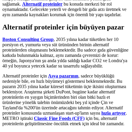
sağlamak.
Alternatif proteinler
bu konuda merkezi bir rol
oynamaktadır. Gelecekte yeterli ve dengeli bir gıda arzı üretmek ve
aynı zamanda kaynakları korumak için önemli bir yapı taşıdırlar.
Alternatif proteinler için büyüyen pazar
Boston Consulting Group
, 2035 yılına kadar tüketilen her 10
porsiyon et, yumurta veya süt ürününden birinin alternatif
proteinlerden oluşmasını beklemektedir. Bu sadece gıda güvenliğine
katkıda bulunmakla kalmaz, aynı zamanda çevremizi de korur:
örneğin, Japonya'nın şu anda yılda saldığı kadar CO2 ve Londra'ya
40 yıl boyunca yetecek kadar su tasarrufu sağlayabilir.
Alternatif proteinler için
Asya pazarının
, sadece büyüklüğü
nedeniyle bile, en hızlı büyümeyi göstermesi beklenmektedir. Bu
pazarın 2035 yılına kadar küresel tüketimin üçte ikisini oluşturması
bekleniyor. Araştırma şirketi DuPont, bugüne kadar alternatif
proteinlerin en yaygın biçimlerinden biri olan bitki bazlı et
ürünlerine yönelik talebin önümüzdeki beş yıl içinde Çin ve
Tayland'da %200'ün üzerinde artacağını tahmin ediyor. Alternatif
proteinler konusunda uzmanlaşan start-up'ların sayısı
hızla artıyor
.
METRO iştiraki
Classic Fine Foods (CFF)
için bu, alternatif
proteinlerin geliştirilmesine öncülük etmek için ideal bir zamandır.