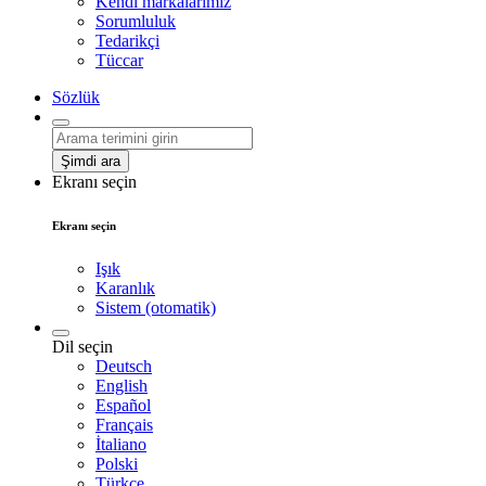
Kendi markalarımız
Sorumluluk
Tedarikçi
Tüccar
Sözlük
Şimdi ara
Ekranı seçin
Ekranı seçin
Işık
Karanlık
Sistem (otomatik)
Dil seçin
Deutsch
English
Español
Français
İtaliano
Polski
Türkçe