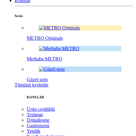
Konular
Serisi
METRO Originals
Merhaba METRO
Güzel soru
Tümünü keşfedin
KONULAR
Ürün çeşitliliği
Teslimat
Dijitalleşme
Gastronomi
Yenilik