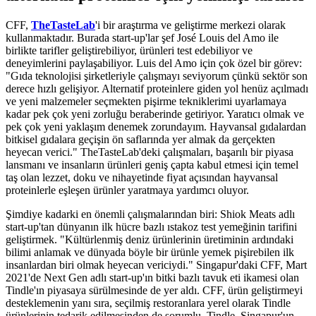
CFF,
TheTasteLab
'i bir araştırma ve geliştirme merkezi olarak
kullanmaktadır. Burada start-up'lar şef José Louis del Amo ile
birlikte tarifler geliştirebiliyor, ürünleri test edebiliyor ve
deneyimlerini paylaşabiliyor. Luis del Amo için çok özel bir görev:
"Gıda teknolojisi şirketleriyle çalışmayı seviyorum çünkü sektör son
derece hızlı gelişiyor. Alternatif proteinlere giden yol henüz açılmadı
ve yeni malzemeler seçmekten pişirme tekniklerimi uyarlamaya
kadar pek çok yeni zorluğu beraberinde getiriyor. Yaratıcı olmak ve
pek çok yeni yaklaşım denemek zorundayım. Hayvansal gıdalardan
bitkisel gıdalara geçişin ön saflarında yer almak da gerçekten
heyecan verici." TheTasteLab'deki çalışmaları, başarılı bir piyasa
lansmanı ve insanların ürünleri geniş çapta kabul etmesi için temel
taş olan lezzet, doku ve nihayetinde fiyat açısından hayvansal
proteinlerle eşleşen ürünler yaratmaya yardımcı oluyor.
Şimdiye kadarki en önemli çalışmalarından biri: Shiok Meats adlı
start-up'tan dünyanın ilk hücre bazlı ıstakoz test yemeğinin tarifini
geliştirmek. "Kültürlenmiş deniz ürünlerinin üretiminin ardındaki
bilimi anlamak ve dünyada böyle bir ürünle yemek pişirebilen ilk
insanlardan biri olmak heyecan vericiydi." Singapur'daki CFF, Mart
2021'de Next Gen adlı start-up'ın bitki bazlı tavuk eti ikamesi olan
Tindle'ın piyasaya sürülmesinde de yer aldı. CFF, ürün geliştirmeyi
desteklemenin yanı sıra, seçilmiş restoranlara yerel olarak Tindle
ürünlerinin tedarik edilmesinden de sorumlu. Tindle, Singapur'un