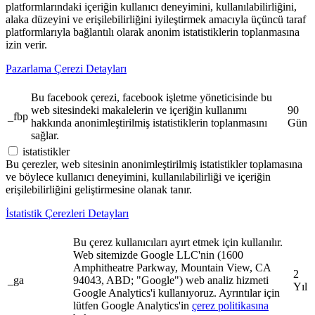
platformlarındaki içeriğin kullanıcı deneyimini, kullanılabilirliğini,
alaka düzeyini ve erişilebilirliğini iyileştirmek amacıyla üçüncü taraf
platformlarıyla bağlantılı olarak anonim istatistiklerin toplanmasına
izin verir.
Pazarlama Çerezi Detayları
Bu facebook çerezi, facebook işletme yöneticisinde bu
web sitesindeki makalelerin ve içeriğin kullanımı
90
_fbp
hakkında anonimleştirilmiş istatistiklerin toplanmasını
Gün
sağlar.
istatistikler
Bu çerezler, web sitesinin anonimleştirilmiş istatistikler toplamasına
ve böylece kullanıcı deneyimini, kullanılabilirliği ve içeriğin
erişilebilirliğini geliştirmesine olanak tanır.
İstatistik Çerezleri Detayları
Bu çerez kullanıcıları ayırt etmek için kullanılır.
Web sitemizde Google LLC'nin (1600
Amphitheatre Parkway, Mountain View, CA
2
_ga
94043, ABD; "Google") web analiz hizmeti
Yıl
Google Analytics'i kullanıyoruz. Ayrıntılar için
lütfen Google Analytics'in
çerez politikasına