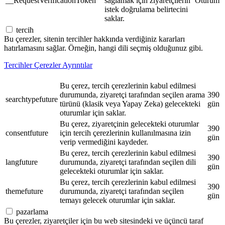
__RequestVerificationToken
sağlamak için ziyaretçilerin
Oturum
istek doğrulama belirtecini
saklar.
tercih
Bu çerezler, sitenin tercihler hakkında verdiğiniz kararları
hatırlamasını sağlar. Örneğin, hangi dili seçmiş olduğunuz gibi.
Tercihler Çerezler Ayrıntılar
Bu çerez, tercih çerezlerinin kabul edilmesi
durumunda, ziyaretçi tarafından seçilen arama
390
searchtypefuture
türünü (klasik veya Yapay Zeka) gelecekteki
gün
oturumlar için saklar.
Bu çerez, ziyaretçinin gelecekteki oturumlar
390
consentfuture
için tercih çerezlerinin kullanılmasına izin
gün
verip vermediğini kaydeder.
Bu çerez, tercih çerezlerinin kabul edilmesi
390
langfuture
durumunda, ziyaretçi tarafından seçilen dili
gün
gelecekteki oturumlar için saklar.
Bu çerez, tercih çerezlerinin kabul edilmesi
390
themefuture
durumunda, ziyaretçi tarafından seçilen
gün
temayı gelecek oturumlar için saklar.
pazarlama
Bu çerezler, ziyaretçiler için bu web sitesindeki ve üçüncü taraf