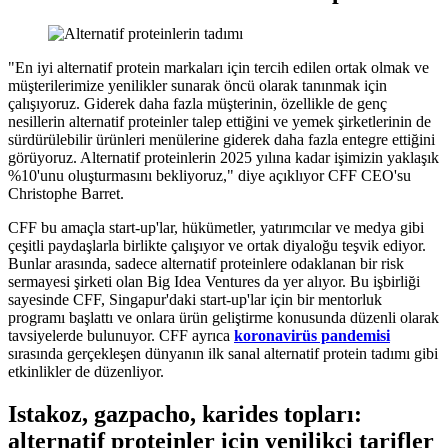
"En iyi alternatif protein markaları için tercih edilen ortak olmak ve
müşterilerimize yenilikler sunarak öncü olarak tanınmak için
çalışıyoruz. Giderek daha fazla müşterinin, özellikle de genç
nesillerin alternatif proteinler talep ettiğini ve yemek şirketlerinin de
sürdürülebilir ürünleri menülerine giderek daha fazla entegre ettiğini
görüyoruz. Alternatif proteinlerin 2025 yılına kadar işimizin yaklaşık
%10'unu oluşturmasını bekliyoruz," diye açıklıyor CFF CEO'su
Christophe Barret.
CFF bu amaçla start-up'lar, hükümetler, yatırımcılar ve medya gibi
çeşitli paydaşlarla birlikte çalışıyor ve ortak diyaloğu teşvik ediyor.
Bunlar arasında, sadece alternatif proteinlere odaklanan bir risk
sermayesi şirketi olan Big Idea Ventures da yer alıyor. Bu işbirliği
sayesinde CFF, Singapur'daki start-up'lar için bir mentorluk
programı başlattı ve onlara ürün geliştirme konusunda düzenli olarak
tavsiyelerde bulunuyor. CFF ayrıca
koronavirüs pandemisi
sırasında gerçekleşen dünyanın ilk sanal alternatif protein tadımı gibi
etkinlikler de düzenliyor.
Istakoz, gazpacho, karides topları:
alternatif proteinler için yenilikçi tarifler