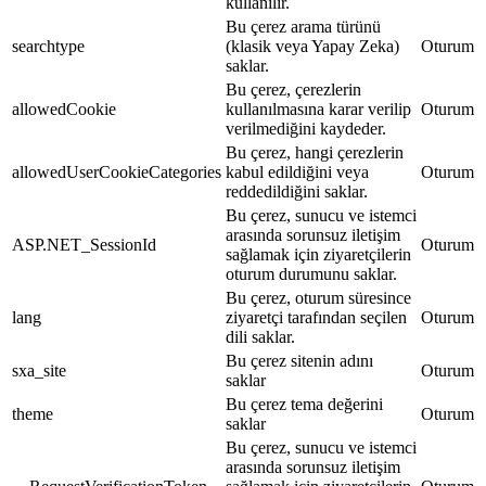
kullanılır.
Bu çerez arama türünü
searchtype
(klasik veya Yapay Zeka)
Oturum
saklar.
Bu çerez, çerezlerin
allowedCookie
kullanılmasına karar verilip
Oturum
verilmediğini kaydeder.
Bu çerez, hangi çerezlerin
allowedUserCookieCategories
kabul edildiğini veya
Oturum
reddedildiğini saklar.
Bu çerez, sunucu ve istemci
arasında sorunsuz iletişim
ASP.NET_SessionId
Oturum
sağlamak için ziyaretçilerin
oturum durumunu saklar.
Bu çerez, oturum süresince
lang
ziyaretçi tarafından seçilen
Oturum
dili saklar.
Bu çerez sitenin adını
sxa_site
Oturum
saklar
Bu çerez tema değerini
theme
Oturum
saklar
Bu çerez, sunucu ve istemci
arasında sorunsuz iletişim