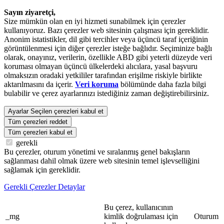
Sayın ziyaretçi,
Size mümkün olan en iyi hizmeti sunabilmek için çerezler
kullanıyoruz. Bazı çerezler web sitesinin çalışması için gereklidir.
Anonim istatistikler, dil gibi tercihler veya üçüncü taraf içeriğinin
görüntülenmesi için diğer çerezler isteğe bağlıdır. Seçiminize bağlı
olarak, onayınız, verilerin, özellikle ABD gibi yeterli düzeyde veri
koruması olmayan üçüncü ülkelerdeki alıcılara, yasal başvuru
olmaksızın oradaki yetkililer tarafından erişilme riskiyle birlikte
aktarılmasını da içerir.
Veri koruma
bölümünde daha fazla bilgi
bulabilir ve çerez ayarlarınızı istediğiniz zaman değiştirebilirsiniz.
Ayarlar
Seçilen çerezleri kabul et
Tüm çerezleri reddet
Tüm çerezleri kabul et
gerekli
Bu çerezler, oturum yönetimi ve sıralanmış genel bakışların
sağlanması dahil olmak üzere web sitesinin temel işlevselliğini
sağlamak için gereklidir.
Gerekli Çerezler Detaylar
Bu çerez, kullanıcının
_mg
kimlik doğrulaması için
Oturum