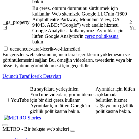
bakın
Bu çerez, oturum durumunu sürdürmek için
kullanılır. Web sitemizde Google LLC'nin (1600
Amphitheatre Parkway, Mountain View, CA
_ga_property-
2
94043, ABD; "Google") web analiz hizmeti
id
Yıl
Google Analytics'i kullanıyoruz. Ayrıntılar için
lütfen Google Analytics'in
çerez politikasına
bakın
uecuencue-taraf-icerik-ve-hizmetleri
Bu çerezler web sitesinin üçüncü taraf içeriklerini yüklemesini ve
görüntülemesini sağlar. Bu, örneğin videoların, tweetlerin veya bir
hisse fiyatının görüntülenmesi için geçerlidir.
Üçüncü Taraf İçerik Detayları
Bu sayfalara yerleştirilen
Ayrıntılar için lütfen
YouTube videoları, görüntüleme
açıklamada
YouTube
için bir dizi çerez kullanır.
belirtilen hizmet
Ayrıntılar için lütfen Google'ın
sağlayıcının gizlilik
gizlilik politikasına bakın.
politikasına bakın.
Stories
METRO - Bir bakışta web siteleri