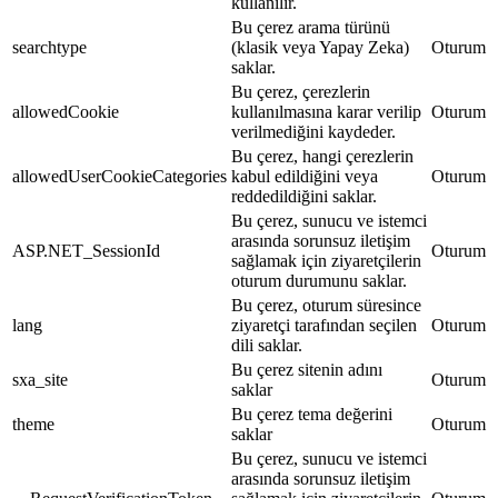
kullanılır.
Bu çerez arama türünü
searchtype
(klasik veya Yapay Zeka)
Oturum
saklar.
Bu çerez, çerezlerin
allowedCookie
kullanılmasına karar verilip
Oturum
verilmediğini kaydeder.
Bu çerez, hangi çerezlerin
allowedUserCookieCategories
kabul edildiğini veya
Oturum
reddedildiğini saklar.
Bu çerez, sunucu ve istemci
arasında sorunsuz iletişim
ASP.NET_SessionId
Oturum
sağlamak için ziyaretçilerin
oturum durumunu saklar.
Bu çerez, oturum süresince
lang
ziyaretçi tarafından seçilen
Oturum
dili saklar.
Bu çerez sitenin adını
sxa_site
Oturum
saklar
Bu çerez tema değerini
theme
Oturum
saklar
Bu çerez, sunucu ve istemci
arasında sorunsuz iletişim