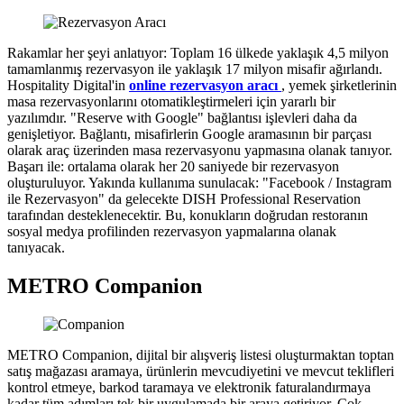
Rakamlar her şeyi anlatıyor: Toplam 16 ülkede yaklaşık 4,5 milyon
tamamlanmış rezervasyon ile yaklaşık 17 milyon misafir ağırlandı.
Hospitality Digital'in
online rezervasyon aracı
, yemek şirketlerinin
masa rezervasyonlarını otomatikleştirmeleri için yararlı bir
yazılımdır. "Reserve with Google" bağlantısı işlevleri daha da
genişletiyor. Bağlantı, misafirlerin Google aramasının bir parçası
olarak araç üzerinden masa rezervasyonu yapmasına olanak tanıyor.
Başarı ile: ortalama olarak her 20 saniyede bir rezervasyon
oluşturuluyor. Yakında kullanıma sunulacak: "Facebook / Instagram
ile Rezervasyon" da gelecekte DISH Professional Reservation
tarafından desteklenecektir. Bu, konukların doğrudan restoranın
sosyal medya profilinden rezervasyon yapmalarına olanak
tanıyacak.
METRO Companion
METRO Companion, dijital bir alışveriş listesi oluşturmaktan toptan
satış mağazası aramaya, ürünlerin mevcudiyetini ve mevcut teklifleri
kontrol etmeye, barkod taramaya ve elektronik faturalandırmaya
kadar tüm adımları tek bir uygulamada bir araya getiriyor. Çok