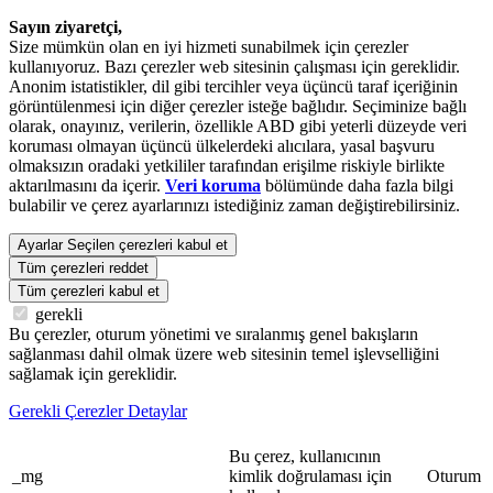
Sayın ziyaretçi,
Size mümkün olan en iyi hizmeti sunabilmek için çerezler
kullanıyoruz. Bazı çerezler web sitesinin çalışması için gereklidir.
Anonim istatistikler, dil gibi tercihler veya üçüncü taraf içeriğinin
görüntülenmesi için diğer çerezler isteğe bağlıdır. Seçiminize bağlı
olarak, onayınız, verilerin, özellikle ABD gibi yeterli düzeyde veri
koruması olmayan üçüncü ülkelerdeki alıcılara, yasal başvuru
olmaksızın oradaki yetkililer tarafından erişilme riskiyle birlikte
aktarılmasını da içerir.
Veri koruma
bölümünde daha fazla bilgi
bulabilir ve çerez ayarlarınızı istediğiniz zaman değiştirebilirsiniz.
Ayarlar
Seçilen çerezleri kabul et
Tüm çerezleri reddet
Tüm çerezleri kabul et
gerekli
Bu çerezler, oturum yönetimi ve sıralanmış genel bakışların
sağlanması dahil olmak üzere web sitesinin temel işlevselliğini
sağlamak için gereklidir.
Gerekli Çerezler Detaylar
Bu çerez, kullanıcının
_mg
kimlik doğrulaması için
Oturum