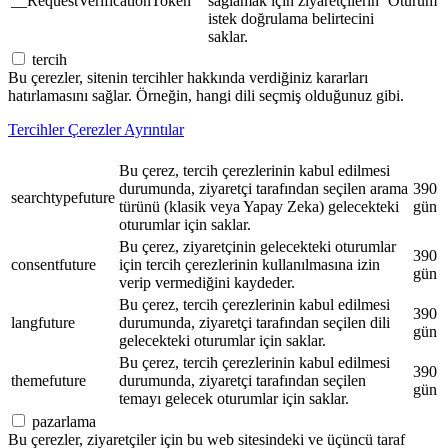
__RequestVerificationToken
sağlamak için ziyaretçilerin
Oturum
istek doğrulama belirtecini
saklar.
tercih
Bu çerezler, sitenin tercihler hakkında verdiğiniz kararları
hatırlamasını sağlar. Örneğin, hangi dili seçmiş olduğunuz gibi.
Tercihler Çerezler Ayrıntılar
Bu çerez, tercih çerezlerinin kabul edilmesi
durumunda, ziyaretçi tarafından seçilen arama
390
searchtypefuture
türünü (klasik veya Yapay Zeka) gelecekteki
gün
oturumlar için saklar.
Bu çerez, ziyaretçinin gelecekteki oturumlar
390
consentfuture
için tercih çerezlerinin kullanılmasına izin
gün
verip vermediğini kaydeder.
Bu çerez, tercih çerezlerinin kabul edilmesi
390
langfuture
durumunda, ziyaretçi tarafından seçilen dili
gün
gelecekteki oturumlar için saklar.
Bu çerez, tercih çerezlerinin kabul edilmesi
390
themefuture
durumunda, ziyaretçi tarafından seçilen
gün
temayı gelecek oturumlar için saklar.
pazarlama
Bu çerezler, ziyaretçiler için bu web sitesindeki ve üçüncü taraf