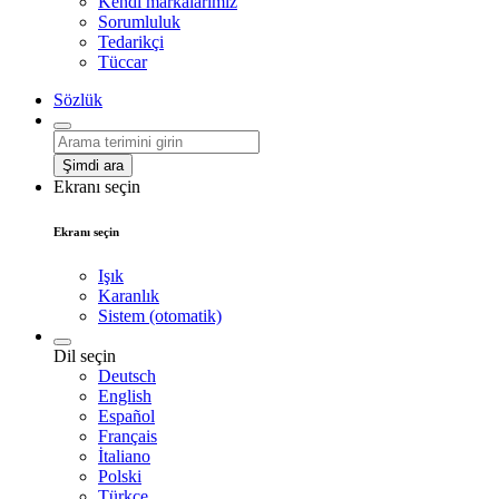
Kendi markalarımız
Sorumluluk
Tedarikçi
Tüccar
Sözlük
Şimdi ara
Ekranı seçin
Ekranı seçin
Işık
Karanlık
Sistem (otomatik)
Dil seçin
Deutsch
English
Español
Français
İtaliano
Polski
Türkçe