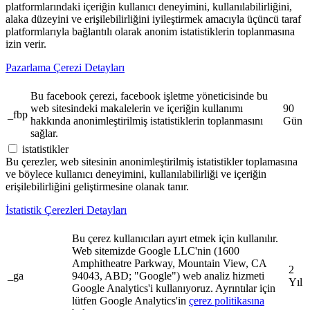
platformlarındaki içeriğin kullanıcı deneyimini, kullanılabilirliğini,
alaka düzeyini ve erişilebilirliğini iyileştirmek amacıyla üçüncü taraf
platformlarıyla bağlantılı olarak anonim istatistiklerin toplanmasına
izin verir.
Pazarlama Çerezi Detayları
Bu facebook çerezi, facebook işletme yöneticisinde bu
web sitesindeki makalelerin ve içeriğin kullanımı
90
_fbp
hakkında anonimleştirilmiş istatistiklerin toplanmasını
Gün
sağlar.
istatistikler
Bu çerezler, web sitesinin anonimleştirilmiş istatistikler toplamasına
ve böylece kullanıcı deneyimini, kullanılabilirliği ve içeriğin
erişilebilirliğini geliştirmesine olanak tanır.
İstatistik Çerezleri Detayları
Bu çerez kullanıcıları ayırt etmek için kullanılır.
Web sitemizde Google LLC'nin (1600
Amphitheatre Parkway, Mountain View, CA
2
_ga
94043, ABD; "Google") web analiz hizmeti
Yıl
Google Analytics'i kullanıyoruz. Ayrıntılar için
lütfen Google Analytics'in
çerez politikasına