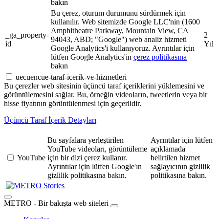
bakın
Bu çerez, oturum durumunu sürdürmek için
kullanılır. Web sitemizde Google LLC'nin (1600
Amphitheatre Parkway, Mountain View, CA
_ga_property-
2
94043, ABD; "Google") web analiz hizmeti
id
Yıl
Google Analytics'i kullanıyoruz. Ayrıntılar için
lütfen Google Analytics'in
çerez politikasına
bakın
uecuencue-taraf-icerik-ve-hizmetleri
Bu çerezler web sitesinin üçüncü taraf içeriklerini yüklemesini ve
görüntülemesini sağlar. Bu, örneğin videoların, tweetlerin veya bir
hisse fiyatının görüntülenmesi için geçerlidir.
Üçüncü Taraf İçerik Detayları
Bu sayfalara yerleştirilen
Ayrıntılar için lütfen
YouTube videoları, görüntüleme
açıklamada
YouTube
için bir dizi çerez kullanır.
belirtilen hizmet
Ayrıntılar için lütfen Google'ın
sağlayıcının gizlilik
gizlilik politikasına bakın.
politikasına bakın.
Stories
METRO - Bir bakışta web siteleri