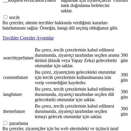
__RequestVerificationToken
sağlamak için ziyaretçilerin
Oturum
istek doğrulama belirtecini
saklar.
tercih
Bu çerezler, sitenin tercihler hakkında verdiğiniz kararları
hatırlamasını sağlar. Örneğin, hangi dili seçmiş olduğunuz gibi.
Tercihler Çerezler Ayrıntılar
Bu çerez, tercih çerezlerinin kabul edilmesi
durumunda, ziyaretçi tarafından seçilen arama
390
searchtypefuture
türünü (klasik veya Yapay Zeka) gelecekteki
gün
oturumlar için saklar.
Bu çerez, ziyaretçinin gelecekteki oturumlar
390
consentfuture
için tercih çerezlerinin kullanılmasına izin
gün
verip vermediğini kaydeder.
Bu çerez, tercih çerezlerinin kabul edilmesi
390
langfuture
durumunda, ziyaretçi tarafından seçilen dili
gün
gelecekteki oturumlar için saklar.
Bu çerez, tercih çerezlerinin kabul edilmesi
390
themefuture
durumunda, ziyaretçi tarafından seçilen
gün
temayı gelecek oturumlar için saklar.
pazarlama
Bu çerezler, ziyaretçiler için bu web sitesindeki ve üçüncü taraf