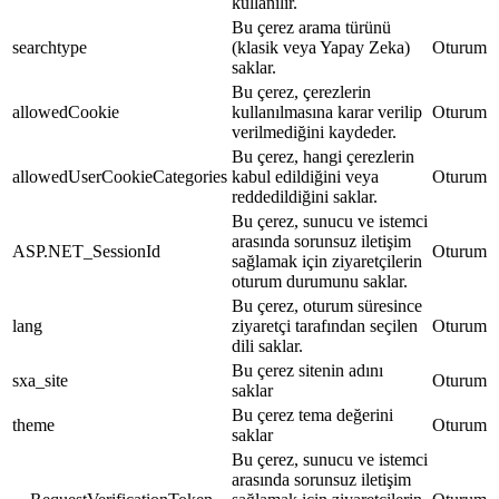
kullanılır.
Bu çerez arama türünü
searchtype
(klasik veya Yapay Zeka)
Oturum
saklar.
Bu çerez, çerezlerin
allowedCookie
kullanılmasına karar verilip
Oturum
verilmediğini kaydeder.
Bu çerez, hangi çerezlerin
allowedUserCookieCategories
kabul edildiğini veya
Oturum
reddedildiğini saklar.
Bu çerez, sunucu ve istemci
arasında sorunsuz iletişim
ASP.NET_SessionId
Oturum
sağlamak için ziyaretçilerin
oturum durumunu saklar.
Bu çerez, oturum süresince
lang
ziyaretçi tarafından seçilen
Oturum
dili saklar.
Bu çerez sitenin adını
sxa_site
Oturum
saklar
Bu çerez tema değerini
theme
Oturum
saklar
Bu çerez, sunucu ve istemci
arasında sorunsuz iletişim