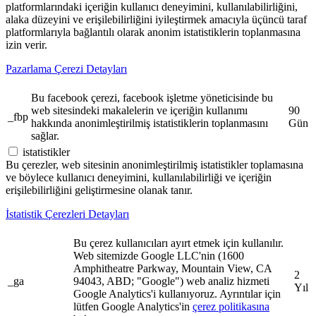
platformlarındaki içeriğin kullanıcı deneyimini, kullanılabilirliğini,
alaka düzeyini ve erişilebilirliğini iyileştirmek amacıyla üçüncü taraf
platformlarıyla bağlantılı olarak anonim istatistiklerin toplanmasına
izin verir.
Pazarlama Çerezi Detayları
Bu facebook çerezi, facebook işletme yöneticisinde bu
web sitesindeki makalelerin ve içeriğin kullanımı
90
_fbp
hakkında anonimleştirilmiş istatistiklerin toplanmasını
Gün
sağlar.
istatistikler
Bu çerezler, web sitesinin anonimleştirilmiş istatistikler toplamasına
ve böylece kullanıcı deneyimini, kullanılabilirliği ve içeriğin
erişilebilirliğini geliştirmesine olanak tanır.
İstatistik Çerezleri Detayları
Bu çerez kullanıcıları ayırt etmek için kullanılır.
Web sitemizde Google LLC'nin (1600
Amphitheatre Parkway, Mountain View, CA
2
_ga
94043, ABD; "Google") web analiz hizmeti
Yıl
Google Analytics'i kullanıyoruz. Ayrıntılar için
lütfen Google Analytics'in
çerez politikasına