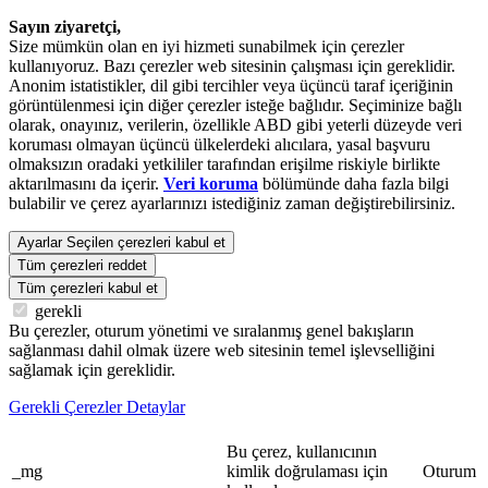
Sayın ziyaretçi,
Size mümkün olan en iyi hizmeti sunabilmek için çerezler
kullanıyoruz. Bazı çerezler web sitesinin çalışması için gereklidir.
Anonim istatistikler, dil gibi tercihler veya üçüncü taraf içeriğinin
görüntülenmesi için diğer çerezler isteğe bağlıdır. Seçiminize bağlı
olarak, onayınız, verilerin, özellikle ABD gibi yeterli düzeyde veri
koruması olmayan üçüncü ülkelerdeki alıcılara, yasal başvuru
olmaksızın oradaki yetkililer tarafından erişilme riskiyle birlikte
aktarılmasını da içerir.
Veri koruma
bölümünde daha fazla bilgi
bulabilir ve çerez ayarlarınızı istediğiniz zaman değiştirebilirsiniz.
Ayarlar
Seçilen çerezleri kabul et
Tüm çerezleri reddet
Tüm çerezleri kabul et
gerekli
Bu çerezler, oturum yönetimi ve sıralanmış genel bakışların
sağlanması dahil olmak üzere web sitesinin temel işlevselliğini
sağlamak için gereklidir.
Gerekli Çerezler Detaylar
Bu çerez, kullanıcının
_mg
kimlik doğrulaması için
Oturum