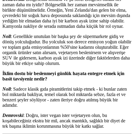
zaman daha mı iyidir? Bölgesellik her zaman mevsimsellik ile
birlikte düşünülmelidir. Örneğin, Yeni Zelanda'dan gelen bir elma,
çevredeki bir soğuk hava deposunda saklandığı için mevsim dışında
yediğim bir elmadan daha iyi bir karbon ayak izine sahip olabilir.
Kamyonla nakliye de serada ısıtmadan daha küçük bir rol oynar.
Noll
: Genellikle unutulan bir başka şey de süpermarkete gidiş ve
dönüş yolculuğudur. Bu yolculuk son derece emisyon yoğun olabilir
ve toplam gıda emisyonlarının %50'sine kadarını oluşturabilir. Eğer
organik ürünler satın alırsam, vejetaryen beslenirsem ve alışverişe
SUV ile gidersem, karbon ayak izi üzerinde diğer faktörlerden daha
büyük bir etkiye sahip olurum.
İklim dostu bir beslenmeyi günlük hayata entegre etmek için
basit tavsiyeniz nedir?
Noll
: Sadece klasik gıda piramitlerini takip etmek - ki bunlar zaten
bol miktarda bakliyat, temel olarak bol miktarda sebze, fazla et ve
benzeri şeyler söylüyor - zaten ileriye doğru atılmış büyük bir
adımdır.
Demrovski
: Doğru, ister vegan ister vejetaryen olun, bu
koşabileceğiniz ekstra bir mil, ancak mantıklı, sağlıklı bir diyet de
tek başına iklimin korunmasına büyük bir katkı sağlar.