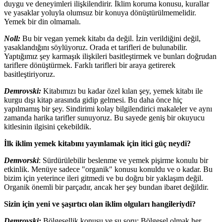
duygu ve deneyimleri ilişkilendirir. İklim koruma konusu, kurallar
ve yasaklar yoluyla olumsuz bir konuya dönüştürülmemelidir.
Yemek bir din olmamalı.
Noll:
Bu bir vegan yemek kitabı da değil. İzin verildiğini değil,
yasaklandığını söylüyoruz. Orada et tarifleri de bulunabilir.
Yaptığımız şey karmaşık ilişkileri basitleştirmek ve bunları doğrudan
tariflere dönüştürmek. Farklı tarifleri bir araya getirerek
basitleştiriyoruz.
Demrovski:
Kitabımızı bu kadar özel kılan şey, yemek kitabı ile
kurgu dışı kitap arasında gidip gelmesi. Bu daha önce hiç
yapılmamış bir şey. Sindirimi kolay bilgilendirici makaleler ve aynı
zamanda harika tarifler sunuyoruz. Bu sayede geniş bir okuyucu
kitlesinin ilgisini çekebildik.
İlk iklim yemek kitabını yayınlamak için itici güç neydi?
Demvorski
: Sürdürülebilir beslenme ve yemek pişirme konulu bir
etkinlik. Menüye sadece "organik" konusu konuldu ve o kadar. Bu
bizim için yeterince ileri gitmedi ve bu doğru bir yaklaşım değil.
Organik önemli bir parçadır, ancak her şey bundan ibaret değildir.
Sizin için yeni ve şaşırtıcı olan iklim olguları hangileriydi?
Demrovski:
Bölgesellik konusu ve şu soru: Bölgesel olmak her