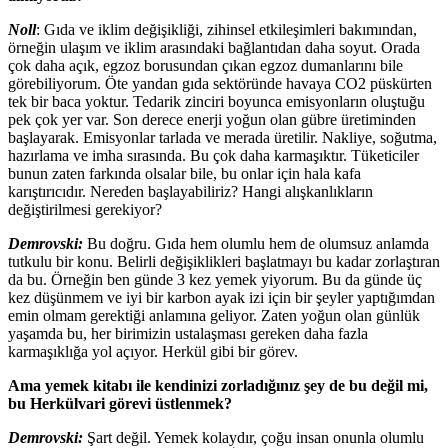
Noll
: Gıda ve iklim değişikliği, zihinsel etkileşimleri bakımından,
örneğin ulaşım ve iklim arasındaki bağlantıdan daha soyut. Orada
çok daha açık, egzoz borusundan çıkan egzoz dumanlarını bile
görebiliyorum. Öte yandan gıda sektöründe havaya CO2 püskürten
tek bir baca yoktur. Tedarik zinciri boyunca emisyonların oluştuğu
pek çok yer var. Son derece enerji yoğun olan gübre üretiminden
başlayarak. Emisyonlar tarlada ve merada üretilir. Nakliye, soğutma,
hazırlama ve imha sırasında. Bu çok daha karmaşıktır. Tüketiciler
bunun zaten farkında olsalar bile, bu onlar için hala kafa
karıştırıcıdır. Nereden başlayabiliriz? Hangi alışkanlıkların
değiştirilmesi gerekiyor?
Demrovski:
Bu doğru. Gıda hem olumlu hem de olumsuz anlamda
tutkulu bir konu. Belirli değişiklikleri başlatmayı bu kadar zorlaştıran
da bu. Örneğin ben günde 3 kez yemek yiyorum. Bu da günde üç
kez düşünmem ve iyi bir karbon ayak izi için bir şeyler yaptığımdan
emin olmam gerektiği anlamına geliyor. Zaten yoğun olan günlük
yaşamda bu, her birimizin ustalaşması gereken daha fazla
karmaşıklığa yol açıyor. Herkül gibi bir görev.
Ama yemek kitabı ile kendinizi zorladığınız şey de bu değil mi,
bu Herkülvari görevi üstlenmek?
Demrovski:
Şart değil. Yemek kolaydır, çoğu insan onunla olumlu