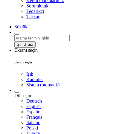
Kendi markalarımız
Sorumluluk
Tedarikçi
Tüccar
Sözlük
Şimdi ara
Ekranı seçin
Ekranı seçin
Işık
Karanlık
Sistem (otomatik)
Dil seçin
Deutsch
English
Español
Français
İtaliano
Polski
Türkçe