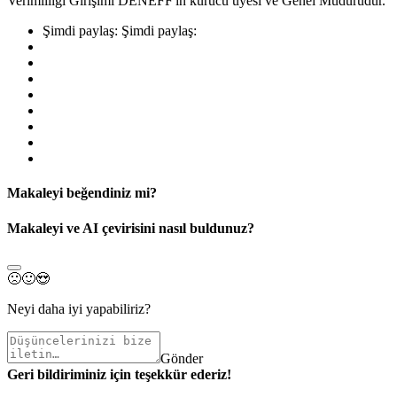
Verimliliği Girişimi DENEFF'in kurucu üyesi ve Genel Müdürüdür.
Şimdi paylaş:
Şimdi paylaş:
Makaleyi beğendiniz mi?
Makaleyi ve AI çevirisini nasıl buldunuz?
🙁
🙂
😍
Neyi daha iyi yapabiliriz?
Gönder
Geri bildiriminiz için teşekkür ederiz!