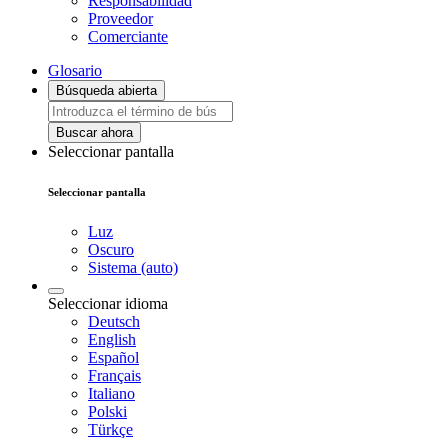
Responsabilidad
Proveedor
Comerciante
Glosario
Búsqueda abierta
Buscar ahora
Seleccionar pantalla
Seleccionar pantalla
Luz
Oscuro
Sistema (auto)
Seleccionar idioma
Deutsch
English
Español
Français
Italiano
Polski
Türkçe