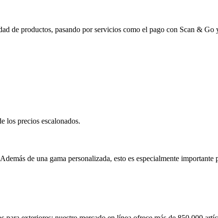
ibilidad de productos, pasando por servicios como el pago con Scan & Go
o. Además de una gama personalizada, esto es especialmente importante 
s para exteriores: nuestro
mercado en línea
ofrece más de 850.000 artícu