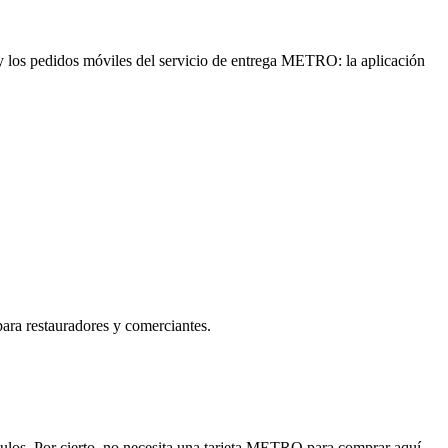
 y los pedidos móviles del
servicio de entrega METRO
: la
aplicación
para restauradores y comerciantes.
los. Por cierto, no necesita
una tarjeta METRO
para comprar aquí.