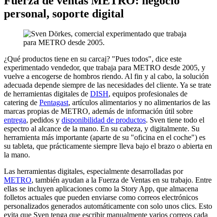
Fuerza de ventas METRO: negocio
personal, soporte digital
¿Qué productos tiene en su carcaj? "Pues todos", dice este
experimentado vendedor, que trabaja para METRO desde 2005, y
vuelve a encogerse de hombros riendo. Al fin y al cabo, la solución
adecuada depende siempre de las necesidades del cliente. Ya se trate
de herramientas digitales de
DISH
, equipos profesionales de
catering de
Pentagast
, artículos alimentarios y no alimentarios de las
marcas propias de METRO, además de información útil sobre
entrega
, pedidos y
disponibilidad de productos
. Sven tiene todo el
espectro al alcance de la mano. En su cabeza, y digitalmente. Su
herramienta más importante (aparte de su "oficina en el coche") es
su tableta, que prácticamente siempre lleva bajo el brazo o abierta en
la mano.
Las herramientas digitales, especialmente desarrolladas por
METRO
, también ayudan a la Fuerza de Ventas en su trabajo. Entre
ellas se incluyen aplicaciones como la Story App, que almacena
folletos actuales que pueden enviarse como correos electrónicos
personalizados generados automáticamente con solo unos clics. Esto
evita que Sven tenga que escribir manualmente varios correos cada