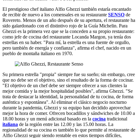
El prestigioso chef italiano Alfio Ghezzi también estaría encantado
de recibir de nuevo a los comensales en su restaurante
SENSO
de
Rovereto. Menos de un año después de su apertura, el restaurante ha
sido galardonado con el distintivo rojo de la Guía Michelin. Para
Ghezzi es la primera vez que se la conceden a su propio restaurante:
como jefe de cocina del restaurante Locanda Margon, ya tenía dos
estrellas en su haber. "Para mí, la estrella es una fuente de orgullo,
pero también de energía y confianza", afirma el chef, nacido en un
pueblo de montaña italiano en 1970.
Su primera estrella "propia" siempre fue su sueño; sin embargo, cree
que no debe ser el objetivo, sino el resultado de la forma de cocinar.
"El objetivo de un chef debe ser siempre ofrecer a sus clientes la
mejor comida y la mejor hospitalidad posibles", afirma Ghezzi. "Se
trata de destacar la identidad, la personalidad de tu cocina, de forma
auténtica y espontánea". Al eliminar el clásico negocio nocturno
durante la pandemia, Ghezzi y su equipo han decidido aprovechar
mejor la hora de comer. Ofrecen bocadillos y sándwiches de 10.00 a
18.00 horas y un menú adicional basado en la
cocina
tradicional
italiana
de la región entre las 12.00 y las 15.00 horas. La
regionalidad de su cocina es también lo que permite al restaurante de
Alfio Ghezzi seguir siendo rentable en estos tiempos difíciles,