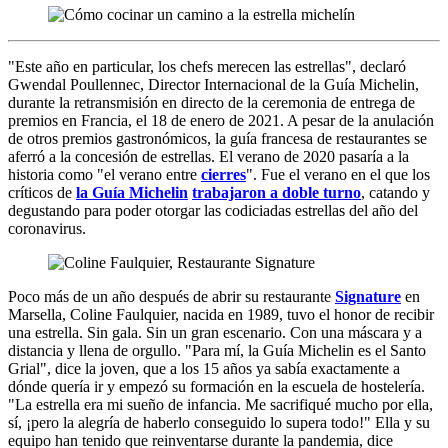
"Este año en particular, los chefs merecen las estrellas", declaró
Gwendal Poullennec, Director Internacional de la Guía Michelin,
durante la retransmisión en directo de la ceremonia de entrega de
premios en Francia, el 18 de enero de 2021. A pesar de la anulación
de otros premios gastronómicos, la guía francesa de restaurantes se
aferró a la concesión de estrellas. El verano de 2020 pasaría a la
historia como "el verano entre
cierres
". Fue el verano en el que los
críticos de
la Guía Michelin
trabajaron a doble turno
, catando y
degustando para poder otorgar las codiciadas estrellas del año del
coronavirus.
Poco más de un año después de abrir su restaurante
Signature
en
Marsella, Coline Faulquier, nacida en 1989, tuvo el honor de recibir
una estrella. Sin gala. Sin un gran escenario. Con una máscara y a
distancia y llena de orgullo. "Para mí, la Guía Michelin es el Santo
Grial", dice la joven, que a los 15 años ya sabía exactamente a
dónde quería ir y empezó su formación en la escuela de hostelería.
"La estrella era mi sueño de infancia. Me sacrifiqué mucho por ella,
sí, ¡pero la alegría de haberlo conseguido lo supera todo!" Ella y su
equipo han tenido que reinventarse durante la pandemia, dice