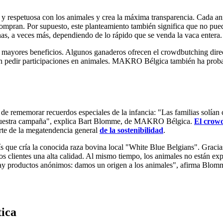
y respetuosa con los animales y crea la máxima transparencia. Cada an
pran. Por supuesto, este planteamiento también significa que no puede l
s, a veces más, dependiendo de lo rápido que se venda la vaca entera.
ar mayores beneficios. Algunos ganaderos ofrecen el crowdbutching dire
eden pedir participaciones en animales. MAKRO Bélgica también ha pro
rememorar recuerdos especiales de la infancia: "Las familias solían co
on nuestra campaña", explica Bart Blomme, de MAKRO Bélgica.
El crow
rte de la megatendencia general
de la sostenibilidad
.
 que cría la conocida raza bovina local "White Blue Belgians". Graci
los clientes una alta calidad. Al mismo tiempo, los animales no están exp
o hay productos anónimos: damos un origen a los animales", afirma Bl
tica