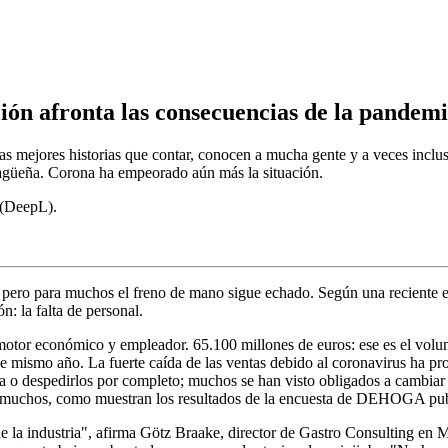
ción afronta las consecuencias de la pandem
 las mejores historias que contar, conocen a mucha gente y a veces inclu
alagüeña. Corona ha empeorado aún más la situación.
A (DeepL).
es, pero para muchos el freno de mano sigue echado. Según una recient
: la falta de personal.
e motor económico y empleador. 65.100 millones de euros: ese es el volu
ese mismo año. La fuerte caída de las ventas debido al coronavirus ha
a o despedirlos por completo; muchos se han visto obligados a cambiar
a muchos, como muestran los resultados de la encuesta de DEHOGA publ
s de la industria", afirma Götz Braake, director de Gastro Consulting 