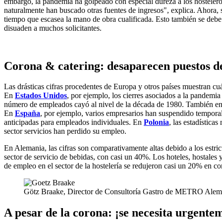
embargo, la pandemia ha golpeado con especial dureza a los hosteleros
naturalmente han buscado otras fuentes de ingresos", explica. Ahora, s
tiempo que escasea la mano de obra cualificada. Esto también se debe a l
disuaden a muchos solicitantes.
Corona & catering: desaparecen puestos d
Las drásticas cifras procedentes de Europa y otros países muestran cu
En
Estados Unidos
, por ejemplo, los cierres asociados a la pandemia
número de empleados cayó al nivel de la década de 1980. También en E
En
España
, por ejemplo, varios empresarios han suspendido temporalm
anticipadas para empleados individuales. En
Polonia
, las estadística
sector servicios han perdido su empleo.
En Alemania, las cifras son comparativamente altas debido a los estric
sector de servicio de bebidas, con casi un 40%. Los hoteles, hostales
de empleo en el sector de la hostelería se redujeron casi un 20% en c
Götz Braake, Director de Consultoría Gastro de METRO Alem
A pesar de la corona: ¡se necesita urgente