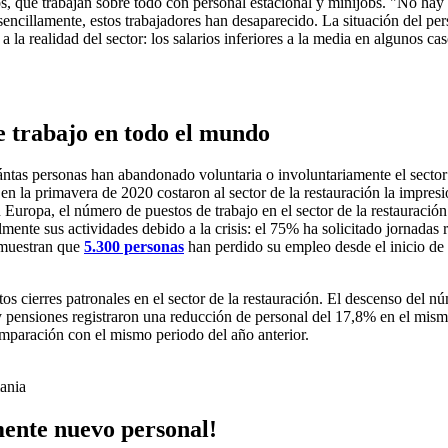
, que trabajan sobre todo con personal estacional y minijobs. "No hay 
encillamente, estos trabajadores han desaparecido. La situación del pers
a realidad del sector: los salarios inferiores a la media en algunos caso
e trabajo en todo el mundo
ántas personas han abandonado voluntaria o involuntariamente el sector 
 en la primavera de 2020 costaron al sector de la restauración la impres
uropa, el número de puestos de trabajo en el sector de la restauración
ente sus actividades debido a la crisis: el 75% ha solicitado jornadas 
s muestran que
5.300 personas
han perdido su empleo desde el inicio d
tos cierres patronales en el sector de la restauración. El descenso del
 y pensiones registraron una reducción de personal del 17,8% en el mis
omparación con el mismo periodo del año anterior.
ania
mente nuevo personal!