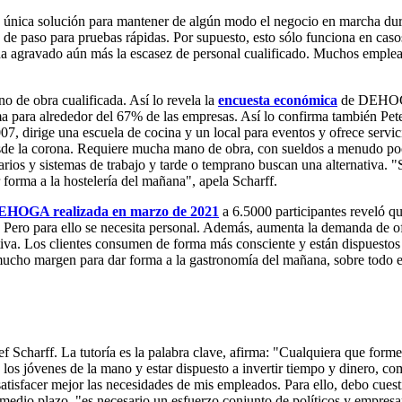
la única solución para mantener de algún modo el negocio en marcha dura
s de paso para pruebas rápidas. Por supuesto, esto sólo funciona en cas
 ha agravado aún más la escasez de personal cualificado. Muchos emplea
o de obra cualificada. Así lo revela la
encuesta económica
de DEH
ma para alrededor del 67% de las empresas. Así lo confirma también Pete
, dirige una escuela de cocina y un local para eventos y ofrece servici
desde la corona. Requiere mucha mano de obra, con sueldos a menudo poc
rios y sistemas de trabajo y tarde o temprano buscan una alternativa. "
 forma a la hostelería del mañana", apela Scharff.
DEHOGA realizada en marzo de 2021
a 6.5000 participantes reveló q
Pero para ello se necesita personal. Además, aumenta la demanda de ofer
iva. Los clientes consumen de forma más consciente y están dispuestos
y mucho margen para dar forma a la gastronomía del mañana, sobre todo 
chef Scharff. La tutoría es la palabra clave, afirma: "Cualquiera que fo
los jóvenes de la mano y estar dispuesto a invertir tiempo y dinero, com
sfacer mejor las necesidades de mis empleados. Para ello, debo cuesti
 medio plazo, "es necesario un esfuerzo conjunto de políticos y empresa