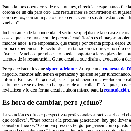
Para algunos operadores de restaurantes, el reciclaje espontáneo fue 
corona de un día para otro. Los restaurantes se convirtieron en lugare
coronavirus, con su impacto directo en las empresas de restauración,
vuelvan".
Incluso antes de la pandemia, el sector se quejaba de la escasez de man
cosas, que la contratación de personal cualificado es el mayor proble
muchos años. Este empresario, que trabaja por cuenta propia desde 2007
propia experiencia: "El sector de la restauración es duro, y no sólo 
jóvenes" Muchos aprendices no pueden soportar a largo plazo los hora
talentos de la restauración. Gente creativa que disfrute ayudando a dar
Porque existen: los que
siguen adelante
. Aunque una
encuesta de 
negocio, muchos aún tienen esperanzas y quieren seguir funcionando. 
informa Braake: "En general, se está produciendo una evolución posit
entre horas y se extiende a banquetes de alta calidad". Así pues, ha
revitalicen y le den forma creativa ahora mismo para la
reanudación
.
Es hora de cambiar, pero ¿cómo?
La solución es ofrecer perspectivas profesionales atractivas, dice el 
que conlleva". "Para retener a la próxima generación, hay que llevar a 
consultor Braake. "Como empresario, tengo que pensar cómo puedo sati
búsqueda de soluciones" Para que la industria vuelva a ser atractiva a