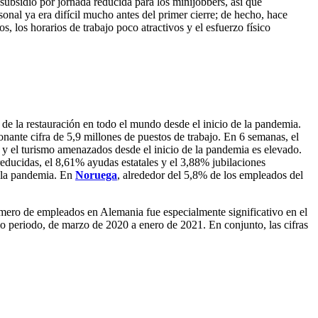
subsidio por jornada reducida para los minijobbers, así que
onal ya era difícil mucho antes del primer cierre; de hecho, hace
s, los horarios de trabajo poco atractivos y el esfuerzo físico
de la restauración en todo el mundo desde el inicio de la pandemia.
ionante cifra de 5,9 millones de puestos de trabajo. En 6 semanas, el
 y el turismo amenazados desde el inicio de la pandemia es elevado.
reducidas, el 8,61% ayudas estatales y el 3,88% jubilaciones
e la pandemia. En
Noruega
, alrededor del 5,8% de los empleados del
 número de empleados en Alemania fue especialmente significativo en el
mo periodo, de marzo de 2020 a enero de 2021. En conjunto, las cifras