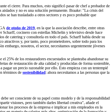
nte el cierre. Para muchos, esto significó pasar de chef a probador de
os aislados y no es una solución permanente. Braake: "La crisis del
dos se han trasladado a otros sectores y es poco probable que
OGA
de otoño de 2019
, en la que la asociación describe, entre otras
r Scharff, cocinero con estrellas Michelin y televisivo desde hace
os de catering y consultoría en todo el país. Scharff habla desde su
o atractivos y, por tanto, poco prometedores, sobre todo para los
Sin embargo, nosotros, el sector, necesitamos urgentemente jóvenes
ue el 25% de los restauradores encuestados se planteaba abandonar su
tas de restauración de alta calidad y producidas de forma sostenible,
 a pagar un precio razonable por ello. Esto empieza con un tentempié
en términos de
sostenibilidad
: ahora necesitamos a las personas que la
rme debe ser consciente de su papel como modelo y de la responsabilidad
partir visiones, pero también darles libertad creativa", añade el
onar los procesos de la empresa e implicar a mis empleados en la
rios en materia de salarios más altos, optimización de la formación y