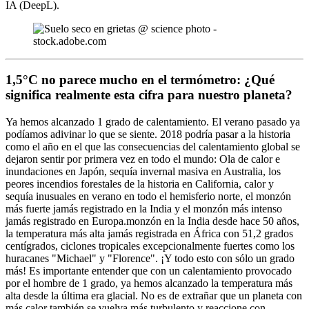
IA (DeepL).
1,5°C no parece mucho en el termómetro: ¿Qué
significa realmente esta cifra para nuestro planeta?
Ya hemos alcanzado 1 grado de calentamiento. El verano pasado ya
podíamos adivinar lo que se siente. 2018 podría pasar a la historia
como el año en el que las consecuencias del calentamiento global se
dejaron sentir por primera vez en todo el mundo: Ola de calor e
inundaciones en Japón, sequía invernal masiva en Australia, los
peores incendios forestales de la historia en California, calor y
sequía inusuales en verano en todo el hemisferio norte, el monzón
más fuerte jamás registrado en la India y el monzón más intenso
jamás registrado en Europa.monzón en la India desde hace 50 años,
la temperatura más alta jamás registrada en África con 51,2 grados
centígrados, ciclones tropicales excepcionalmente fuertes como los
huracanes "Michael" y "Florence". ¡Y todo esto con sólo un grado
más! Es importante entender que con un calentamiento provocado
por el hombre de 1 grado, ya hemos alcanzado la temperatura más
alta desde la última era glacial. No es de extrañar que un planeta con
más calor también se vuelva más turbulento y reaccione con