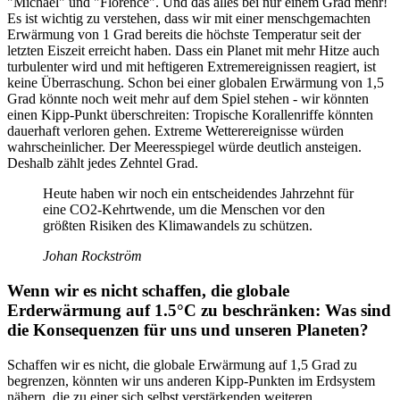
"Michael" und "Florence". Und das alles bei nur einem Grad mehr!
Es ist wichtig zu verstehen, dass wir mit einer menschgemachten
Erwärmung von 1 Grad bereits die höchste Temperatur seit der
letzten Eiszeit erreicht haben. Dass ein Planet mit mehr Hitze auch
turbulenter wird und mit heftigeren Extremereignissen reagiert, ist
keine Überraschung. Schon bei einer globalen Erwärmung von 1,5
Grad könnte noch weit mehr auf dem Spiel stehen - wir könnten
einen Kipp-Punkt überschreiten: Tropische Korallenriffe könnten
dauerhaft verloren gehen. Extreme Wetterereignisse würden
wahrscheinlicher. Der Meeresspiegel würde deutlich ansteigen.
Deshalb zählt jedes Zehntel Grad.
Heute haben wir noch ein entscheidendes Jahrzehnt für
eine CO2-Kehrtwende, um die Menschen vor den
größten Risiken des Klimawandels zu schützen.
Johan Rockström
Wenn wir es nicht schaffen, die globale
Erderwärmung auf 1.5°C zu beschränken: Was sind
die Konsequenzen für uns und unseren Planeten?
Schaffen wir es nicht, die globale Erwärmung auf 1,5 Grad zu
begrenzen, könnten wir uns anderen Kipp-Punkten im Erdsystem
nähern, die zu einer sich selbst verstärkenden weiteren