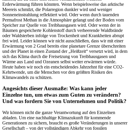
Erderwärmung führen könnten. Wenn beispielsweise das arktische
Meereis schmilzt, die Polarregion dunkler wird und weniger
Sonneneinstrahlung reflektiert wird. Oder wenn durch tauenden
Permafrost Methan in die Atmosphäre gelangt und der Boden vom
Speicher zur Quelle von Treibhausgasen wird. Oder wenn der in
Bäumen gespeicherte Kohlenstoff durch verheerende Waldbrände
oder Waldsterben infolge von Trockenheit und Krankheiten abrupt
frei wird. Leider können wir nicht ausschließen, dass wir mit einer
Erwärmung von 2 Grad bereits eine planetare Grenze überschreiten
und der Planet in einen Zustand der „Heißzeit“ versetzt wird, in dem
sich das Klima durch die Freisetzung von Treibhausgasen und
Wärme aus Land und Ozeanen selbst weiter erwärmen würde.
Heute haben wir noch ein entscheidendes Jahrzehnt für eine CO2-
Kehrtwende, um die Menschen vor den größten Risiken des
Klimawandels zu schützen.
Angesichts dieser Ausmaße: Was kann jeder
Einzelne tun, um etwas zum Guten zu verändern?
Und was fordern Sie von Unternehmen und Politik?
Wir können nicht die ganze Verantwortung auf den Einzelnen
abladen. Um eine nachhaltige Klimazukunft für kommende
Generationen zu sichern, braucht es große Veränderungen in unserer
Gesellschaft – von der vollständigen Abkehr von fossilen