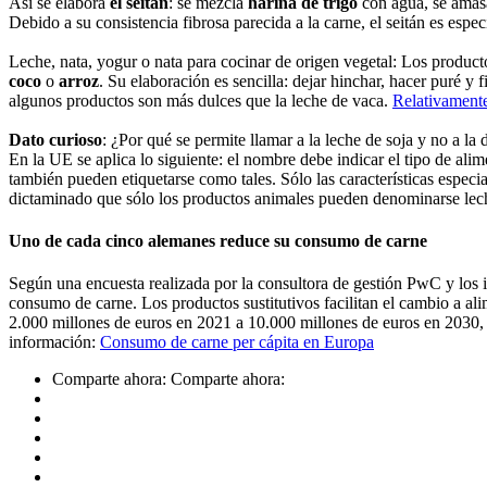
Así se elabora
el seitán
: se mezcla
harina de trigo
con agua, se amasa
Debido a su consistencia fibrosa parecida a la carne, el seitán es espe
Leche, nata, yogur o nata para cocinar de origen vegetal: Los produ
coco
o
arroz
. Su elaboración es sencilla: dejar hinchar, hacer puré y 
algunos productos son más dulces que la leche de vaca.
Relativamente
Dato curioso
: ¿Por qué se permite llamar a la leche de soja y no a la
En la UE se aplica lo siguiente: el nombre debe indicar el tipo de a
también pueden etiquetarse como tales. Sólo las características especia
dictaminado que sólo los productos animales pueden denominarse lech
Uno de cada cinco alemanes reduce su consumo de carne
Según una encuesta realizada por la consultora de gestión PwC y lo
consumo de carne. Los productos sustitutivos facilitan el cambio a a
2.000 millones de euros en 2021 a 10.000 millones de euros en 2030
información:
Consumo de carne per cápita en Europa
Comparte ahora:
Comparte ahora: