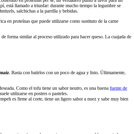
 contenido en proteínas per se, un verdadero punto a favor para un
pí, está llamado a triunfar: durante mucho tiempo la legumbre se
itzels, salchichas a la parrilla y bebidas.
rica en proteínas que puede utilizarse como sustituto de la carne
, de forma similar al proceso utilizado para hacer queso. La cuajada de
 maíz
. Basta con batirlos con un poco de agua y listo. Últimamente,
 deseada. Como el tofu tiene un sabor neutro, es una buena
fuente de
ele utilizarse en postres o pasteles.
mpeh es firme al corte, tiene un ligero sabor a nuez y sabe muy bien