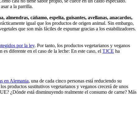
omo casi no tiene sabor propio, se cuece en un caldo especiado.
sar a la parrilla.
na, almendras, cáñamo, espelta, guisantes, avellanas, anacardos,
rse prácticamente igual que los productos de origen animal. Sin embargo,
s vegetales que son más fáciles de espumar gracias a los estabilizadores.
otegidos por la ley
. Por tanto, los productos vegetarianos y veganos
 es diferente en el caso de la leche: En este caso, el
TJCE
ha
ias en Alemania
, una de cada cinco personas está reduciendo su
los productos sustitutivos vegetarianos y veganos crecerá de unos
 la UE? ¿Dónde está disminuyendo realmente el consumo de carne? Más