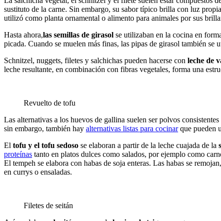
La salchicha vegetal, el schnitzel y el filete suelen estar compuestos d
sustituto de la carne. Sin embargo, su sabor típico brilla con luz propi
utilizó como planta ornamental o alimento para animales por sus brillan
Hasta ahora,
las semillas de girasol
se utilizaban en la cocina en forma
picada. Cuando se muelen más finas, las pipas de girasol también se ut
Schnitzel, nuggets, filetes y salchichas pueden hacerse con
leche de 
leche resultante, en combinación con fibras vegetales, forma una estruc
Revuelto de tofu
Las alternativas a los huevos de gallina suelen ser polvos consistente
sin embargo, también hay
alternativas listas para cocinar
que pueden ut
El
tofu y el tofu sedoso
se elaboran a partir de la leche cuajada de la
proteínas
tanto en platos dulces como salados, por ejemplo como carne 
El tempeh se elabora con habas de soja enteras. Las habas se remojan,
en currys o ensaladas.
Filetes de seitán