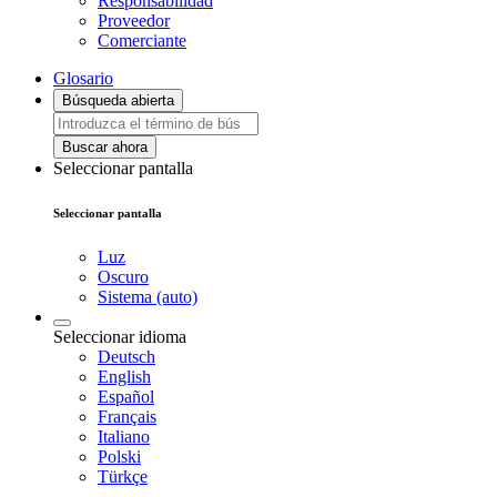
Responsabilidad
Proveedor
Comerciante
Glosario
Búsqueda abierta
Buscar ahora
Seleccionar pantalla
Seleccionar pantalla
Luz
Oscuro
Sistema (auto)
Seleccionar idioma
Deutsch
English
Español
Français
Italiano
Polski
Türkçe