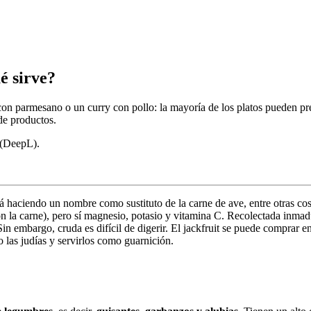
é sirve?
sa con parmesano o un curry con pollo: la mayoría de los platos pueden 
 de productos.
A (DeepL).
á haciendo un nombre como sustituto de la carne de ave, entre otras cos
 la carne), pero sí magnesio, potasio y vitamina C. Recolectada inmadu
n embargo, cruda es difícil de digerir. El jackfruit se puede comprar ent
 las judías y servirlos como guarnición.