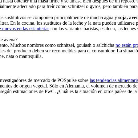
 hasta obtener una masa firme y se amasa bien después de un reposo. C
cialmente adecuado para freír como schnitzel o gyros, pero también para a
ctos sustitutivos se componen principalmente de mucha agua y
soja, ave
filtrar. En la cocina, los sustitutos de la leche y la nata pueden utiliza
 nuevas en las estanterías
son las variantes baristas, es decir, las leche
 de avena?
limento. Muchos nombres como schnitzel, goulash o salchicha
no están pr
les del producto deben ser reconocibles para el consumidor. La situación
e, nata o mantequilla.
s investigadores de mercado de POSpulse sobre
las tendencias alimentar
limentos de origen vegetal. Sólo en Alemania, el volumen de mercado de 
, según estimaciones de PwC. ¿Cuál es la situación en otros países de