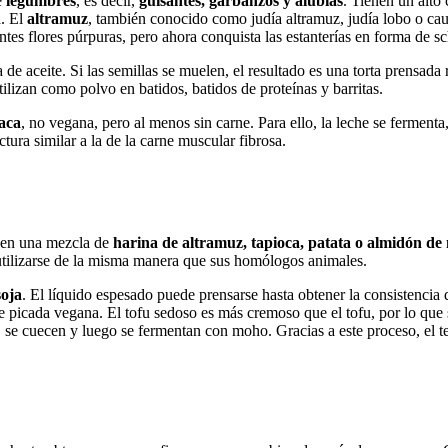
e
legumbres
, es decir,
guisantes, garbanzos y alubias
. Tienen un alto
a. El
altramuz
, también conocido como judía altramuz, judía lobo o cau
tes flores púrpuras, pero ahora conquista las estanterías en forma de schn
 de aceite. Si las semillas se muelen, el resultado es una torta prensada 
ilizan como polvo en batidos, batidos de proteínas y barritas.
vaca
, no vegana, pero al menos sin carne. Para ello, la leche se fermenta
tura similar a la de la carne muscular fibrosa.
s en una mezcla de
harina de altramuz, tapioca, patata o almidón de
ilizarse de la misma manera que sus homólogos animales.
soja
. El líquido espesado puede prensarse hasta obtener la consistencia
picada vegana. El tofu sedoso es más cremoso que el tofu, por lo que su
 se cuecen y luego se fermentan con moho. Gracias a este proceso, el te