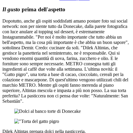
Il gusto
prima dell'aspetto
Dopotutto, anche gli ospiti soddisfatti amano postare foto sui social
network: non per niente tutto da Donecake, dalla parete fotografica
con luce anulare al topping sul dessert, è estremamente
Instagrammabile. "Per noi è molto importante che tutto abbia un
bell'aspetto, ma la cosa più importante è che abbia un buon sapore",
sottolinea Demir. Credo: cucinare da soli. "Dilek Altintas, che
gestisce la panetteria nel seminterrato, ne è responsabile. Qui si
vendono enormi quantità di uova, farina, zucchero e olio. E le
forniture sono sempre necessarie. METRO consegna tutti gli
ingredienti al caffè due volte alla settimana. L'ultima novità: il
"Gatto pigro", una torta a base di cacao, cioccolato, cereali per la
colazione e mascarpone. Di quest'ultimo vengono utilizzati chili del
marchio METRO. Mentre gli ospiti fanno merenda al piano
superiore, Altintas mescola e impasta a più non posso. La sua torta
preferita? La pasticcera non ci pensa due volte: "Naturalmente: San
Sebastián".
Dilek Altintas prepara dolci nella pasticceria.