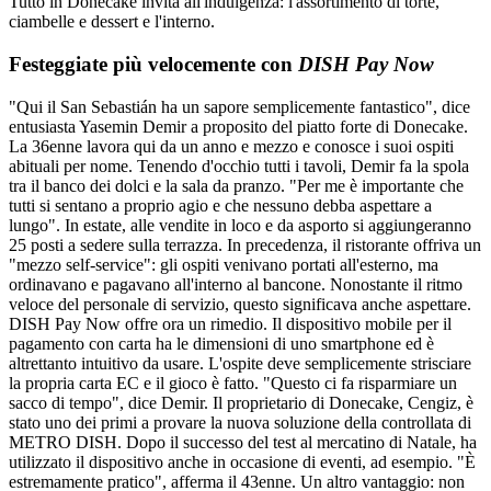
Tutto in Donecake invita all'indulgenza: l'assortimento di torte,
ciambelle e dessert e l'interno.
Festeggiate più velocemente con
DISH Pay Now
"Qui il San Sebastián ha un sapore semplicemente fantastico", dice
entusiasta Yasemin Demir a proposito del piatto forte di Donecake.
La 36enne lavora qui da un anno e mezzo e conosce i suoi ospiti
abituali per nome. Tenendo d'occhio tutti i tavoli, Demir fa la spola
tra il banco dei dolci e la sala da pranzo. "Per me è importante che
tutti si sentano a proprio agio e che nessuno debba aspettare a
lungo". In estate, alle vendite in loco e da asporto si aggiungeranno
25 posti a sedere sulla terrazza. In precedenza, il ristorante offriva un
"mezzo self-service": gli ospiti venivano portati all'esterno, ma
ordinavano e pagavano all'interno al bancone. Nonostante il ritmo
veloce del personale di servizio, questo significava anche aspettare.
DISH Pay Now offre ora un rimedio. Il dispositivo mobile per il
pagamento con carta ha le dimensioni di uno smartphone ed è
altrettanto intuitivo da usare. L'ospite deve semplicemente strisciare
la propria carta EC e il gioco è fatto. "Questo ci fa risparmiare un
sacco di tempo", dice Demir. Il proprietario di Donecake, Cengiz, è
stato uno dei primi a provare la nuova soluzione della controllata di
METRO DISH. Dopo il successo del test al mercatino di Natale, ha
utilizzato il dispositivo anche in occasione di eventi, ad esempio. "È
estremamente pratico", afferma il 43enne. Un altro vantaggio: non