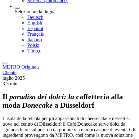
Sistema (automatico)
Selezionare la lingua
Deutsch
English
Español
Français
Italiano
Polski
Türkçe
METRO Originals
Cliente
luglio 2025
3,5 min
Il
paradiso dei dolci: la
caffetteria alla
moda
Donecake
a Düsseldorf
L'isola della felicità per gli appassionati di cheesecake e dessert si
trova nel centro di Düsseldorf: il Café Donecake serve dolci da
sgranocchiare sul posto o da portare via e in occasione di eventi. Gli
ingredienti provengono da METRO, così come la nuova soluzione