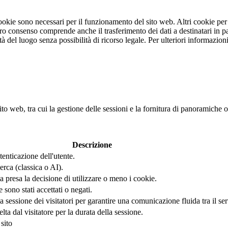
 cookie sono necessari per il funzionamento del sito web. Altri cookie pe
stro consenso comprende anche il trasferimento dei dati a destinatari in pa
rità del luogo senza possibilità di ricorso legale. Per ulteriori informazi
ito web, tra cui la gestione delle sessioni e la fornitura di panoramiche o
Descrizione
tenticazione dell'utente.
erca (classica o AI).
 presa la decisione di utilizzare o meno i cookie.
ono stati accettati o negati.
sessione dei visitatori per garantire una comunicazione fluida tra il serve
a dal visitatore per la durata della sessione.
sito