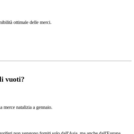
ibilità ottimale delle merci.
li vuoti?
la merce natalizia a gennaio.
goriferi non vengono forniti solo dall'Asia, ma anche dall'Europa.