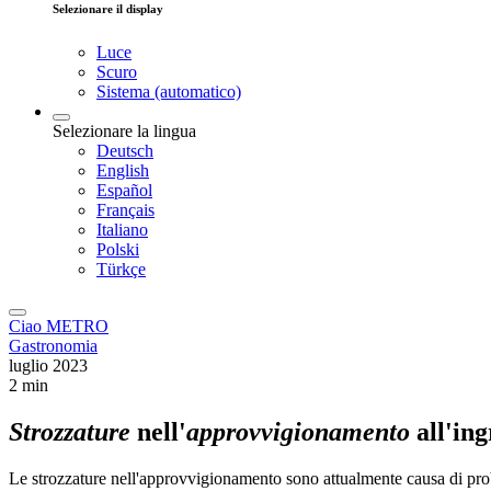
Selezionare il display
Luce
Scuro
Sistema (automatico)
Selezionare la lingua
Deutsch
English
Español
Français
Italiano
Polski
Türkçe
Ciao METRO
Gastronomia
luglio 2023
2 min
Strozzature
nell'
approvvigionamento
all'in
Le strozzature nell'approvvigionamento sono attualmente causa di problem