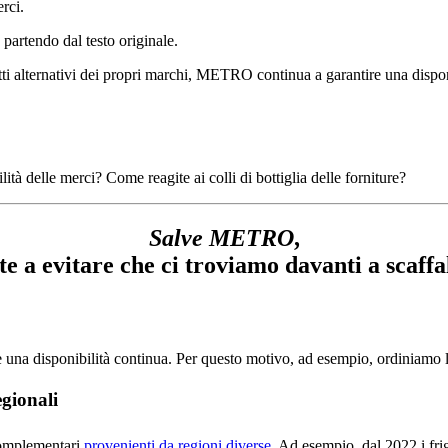
rci.
 partendo dal testo originale.
otti alternativi dei propri marchi, METRO continua a garantire una dispon
à delle merci? Come reagite ai colli di bottiglia delle forniture?
Salve METRO
,
e a evitare che ci troviamo davanti a scaffa
re una disponibilità continua. Per questo motivo, ad esempio, ordiniamo 
egionali
mplementari
provenienti da regioni diverse
. Ad esempio, dal 2022 i fri