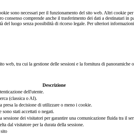
 cookie sono necessari per il funzionamento del sito web. Altri cookie pe
stro consenso comprende anche il trasferimento dei dati a destinatari in pa
rità del luogo senza possibilità di ricorso legale. Per ulteriori informazi
ito web, tra cui la gestione delle sessioni e la fornitura di panoramiche o
Descrizione
tenticazione dell'utente.
erca (classica o AI).
 presa la decisione di utilizzare o meno i cookie.
ono stati accettati o negati.
sessione dei visitatori per garantire una comunicazione fluida tra il serve
a dal visitatore per la durata della sessione.
sito