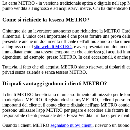
La carta METRO - in versione tradizionale aptica o digitale nell'
app
punto vendita all'ingrosso e ad acquistarvi merce. Chi ha dimenticato la
Come si richiede la tessera METRO?
Chiunque sia un lavoratore autonomo può richiedere la METRO Card. Non 
alimentari. L'unica cosa importante è che possa fornire una prova dell
presentare anche un documento ufficiale dell'ultimo anno o i documenti f
all'ingrosso o sul
sito web di METRO
, e aver presentato un documento
immediatamente una tessera temporanea che autorizza gli acquisti imme
dipendenti, ad esempio, presso METRO. In casi eccezionali, è anche pos
Tuttavia, il fatto che gli acquisti METRO siano riservati ai titolari 
privati senza azienda e senza tessera METRO.
Di quali vantaggi godono i clienti METRO?
I clienti METRO beneficiano di un assortimento ottimizzato per le loro e
marketplace METRO. Registrandosi su myMETRO, i clienti possono creare
importanti del cliente, il conto cliente digitale nell'app METRO contie
possono utilizzare l'app METRO per pagare e accedere alle fatture in
responsabile clienti personale
della Forza Vendita
- in loco, per e-mail
Quando i clienti METRO
segnalano nuovi clienti
, ricevono un buono 