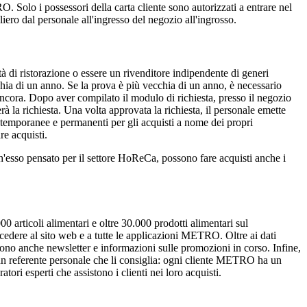
O. Solo i possessori della carta cliente sono autorizzati a entrare nel
liero dal personale all'ingresso del negozio all'ingrosso.
 di ristorazione o essere un rivenditore indipendente di generi
hia di un anno. Se la prova è più vecchia di un anno, è necessario
 ancora. Dopo aver compilato il modulo di richiesta, presso il negozio
à la richiesta. Una volta approvata la richiesta, il personale emette
 temporanee e permanenti per gli acquisti a nome dei propri
re acquisti.
h'esso pensato per il
settore HoReCa
, possono fare acquisti anche i
0 articoli alimentari e oltre 30.000 prodotti alimentari sul
edere al sito web e a tutte le applicazioni METRO. Oltre ai dati
evono anche newsletter e informazioni sulle promozioni in corso. Infine,
un referente personale che li consiglia: ogni cliente METRO ha un
tori esperti che assistono i clienti nei loro acquisti.