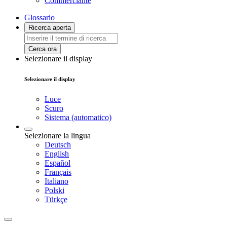
Commerciante
Glossario
Ricerca aperta
Cerca ora
Selezionare il display
Selezionare il display
Luce
Scuro
Sistema (automatico)
Selezionare la lingua
Deutsch
English
Español
Français
Italiano
Polski
Türkçe