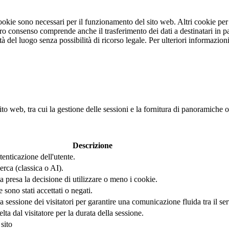
 cookie sono necessari per il funzionamento del sito web. Altri cookie pe
stro consenso comprende anche il trasferimento dei dati a destinatari in pa
rità del luogo senza possibilità di ricorso legale. Per ulteriori informazi
ito web, tra cui la gestione delle sessioni e la fornitura di panoramiche o
Descrizione
tenticazione dell'utente.
erca (classica o AI).
 presa la decisione di utilizzare o meno i cookie.
ono stati accettati o negati.
sessione dei visitatori per garantire una comunicazione fluida tra il serve
a dal visitatore per la durata della sessione.
sito