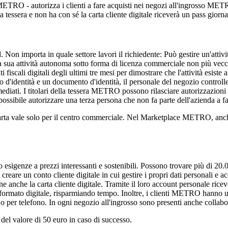
 METRO
- autorizza i clienti a fare acquisti nei negozi all'ingrosso METR
 tessera e non ha con sé la carta cliente digitale riceverà un pass giorna
importa in quale settore lavori il richiedente: Può gestire un'attività
a sua attività autonoma sotto forma di licenza commerciale non più vecc
iscali digitali degli ultimi tre mesi per dimostrare che l'attività esiste
 d'identità e un documento d'identità, il personale del negozio controller
diati. I titolari della tessera METRO possono rilasciare autorizzazioni
sibile autorizzare una terza persona che non fa parte dell'azienda a fa
di carta vale solo per il centro commerciale. Nel Marketplace METRO, anc
sigenze a prezzi interessanti e sostenibili. Possono trovare più di 20.00
 un conto cliente digitale in cui gestire i propri dati personali e acc
ne anche la carta cliente digitale. Tramite il loro account personale ric
 formato digitale, risparmiando tempo. Inoltre, i clienti METRO hanno 
 o per telefono. In ogni negozio all'ingrosso sono presenti anche collabora
del valore di 50 euro in caso di successo.