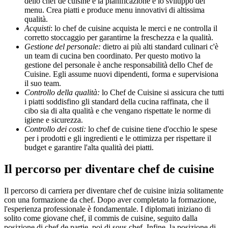
dello chef de cuisine è la pianificazione e lo sviluppo del
menu. Crea piatti e produce menu innovativi di altissima
qualità.
Acquisti
: lo chef de cuisine acquista le merci e ne controlla il
corretto stoccaggio per garantirne la freschezza e la qualità.
Gestione del personale:
dietro ai più alti standard culinari c'è
un team di cucina ben coordinato. Per questo motivo la
gestione del personale è anche responsabilità dello Chef de
Cuisine. Egli assume nuovi dipendenti, forma e supervisiona
il suo team.
Controllo della qualità:
lo Chef de Cuisine si assicura che tutti
i piatti soddisfino gli standard della cucina raffinata, che il
cibo sia di alta qualità e che vengano rispettate le norme di
igiene e sicurezza.
Controllo dei costi:
lo chef de cuisine tiene d'occhio le spese
per i prodotti e gli ingredienti e le ottimizza per rispettare il
budget e garantire l'alta qualità dei piatti.
Il percorso per diventare chef de cuisine
Il percorso di carriera per diventare chef de cuisine inizia solitamente
con una formazione da chef. Dopo aver completato la formazione,
l'esperienza professionale è fondamentale. I diplomati iniziano di
solito come giovane chef, il commis de cuisine, seguito dalla
posizione di chef de partie, poi di sous chef. Infine, la posizione di