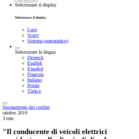
Selezionare il display
Selezionare il display
Luce
Scuro
Sistema (automatico)
Selezionare la lingua
Deutsch
English
Español
Français
Italiano
Polski
Türkçe
Spostamento dei confini
ottobre 2019
3 min
"Il conducente di veicoli elettrici