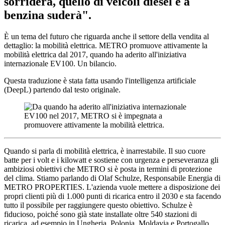
sorriderà, quello di veicoli diesel e a
benzina suderà".
È un tema del futuro che riguarda anche il settore della vendita al
dettaglio: la mobilità elettrica. METRO promuove attivamente la
mobilità elettrica dal 2017, quando ha aderito all'iniziativa
internazionale EV100. Un bilancio.
Questa traduzione è stata fatta usando l'intelligenza artificiale
(DeepL) partendo dal testo originale.
Quando si parla di mobilità elettrica, è inarrestabile. Il suo cuore
batte per i volt e i kilowatt e sostiene con urgenza e perseveranza gli
ambiziosi obiettivi che METRO si è posta in termini di protezione
del clima. Stiamo parlando di Olaf Schulze, Responsabile Energia di
METRO PROPERTIES. L'azienda vuole mettere a disposizione dei
propri clienti più di 1.000 punti di ricarica entro il 2030 e sta facendo
tutto il possibile per raggiungere questo obiettivo. Schulze è
fiducioso, poiché sono già state installate oltre 540 stazioni di
ricarica, ad esempio in Ungheria, Polonia, Moldavia e Portogallo.