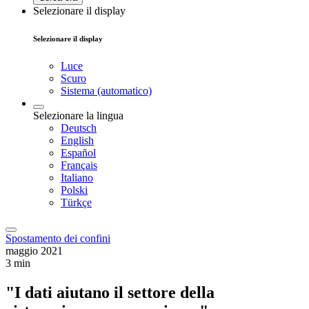
Selezionare il display
Selezionare il display
Luce
Scuro
Sistema (automatico)
Selezionare la lingua
Deutsch
English
Español
Français
Italiano
Polski
Türkçe
Spostamento dei confini
maggio 2021
3 min
"I dati aiutano il settore della