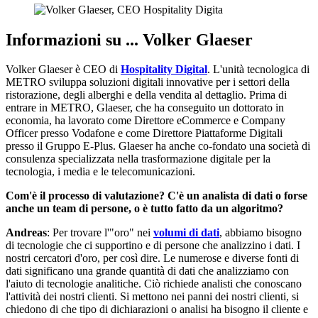
Informazioni su ... Volker Glaeser
Volker Glaeser è CEO di
Hospitality Digital
. L'unità tecnologica di
METRO sviluppa soluzioni digitali innovative per i settori della
ristorazione, degli alberghi e della vendita al dettaglio. Prima di
entrare in METRO, Glaeser, che ha conseguito un dottorato in
economia, ha lavorato come Direttore eCommerce e Company
Officer presso Vodafone e come Direttore Piattaforme Digitali
presso il Gruppo E-Plus. Glaeser ha anche co-fondato una società di
consulenza specializzata nella trasformazione digitale per la
tecnologia, i media e le telecomunicazioni.
Com'è il processo di valutazione? C'è un analista di dati o forse
anche un team di persone, o è tutto fatto da un algoritmo?
Andreas
: Per trovare l'"oro" nei
volumi di dati
, abbiamo bisogno
di tecnologie che ci supportino e di persone che analizzino i dati. I
nostri cercatori d'oro, per così dire. Le numerose e diverse fonti di
dati significano una grande quantità di dati che analizziamo con
l'aiuto di tecnologie analitiche. Ciò richiede analisti che conoscano
l'attività dei nostri clienti. Si mettono nei panni dei nostri clienti, si
chiedono di che tipo di dichiarazioni o analisi ha bisogno il cliente e