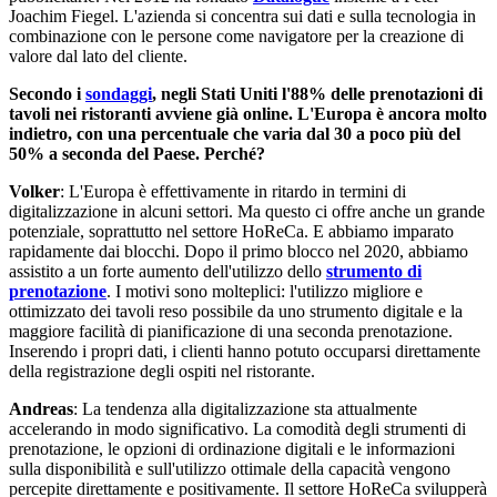
Joachim Fiegel. L'azienda si concentra sui dati e sulla tecnologia in
combinazione con le persone come navigatore per la creazione di
valore dal lato del cliente.
Secondo i
sondaggi
, negli Stati Uniti l'88% delle prenotazioni di
tavoli nei ristoranti avviene già online. L'Europa è ancora molto
indietro, con una percentuale che varia dal 30 a poco più del
50% a seconda del Paese. Perché?
Volker
: L'Europa è effettivamente in ritardo in termini di
digitalizzazione in alcuni settori. Ma questo ci offre anche un grande
potenziale, soprattutto nel settore HoReCa. E abbiamo imparato
rapidamente dai blocchi. Dopo il primo blocco nel 2020, abbiamo
assistito a un forte aumento dell'utilizzo dello
strumento di
prenotazione
. I motivi sono molteplici: l'utilizzo migliore e
ottimizzato dei tavoli reso possibile da uno strumento digitale e la
maggiore facilità di pianificazione di una seconda prenotazione.
Inserendo i propri dati, i clienti hanno potuto occuparsi direttamente
della registrazione degli ospiti nel ristorante.
Andreas
: La tendenza alla digitalizzazione sta attualmente
accelerando in modo significativo. La comodità degli strumenti di
prenotazione, le opzioni di ordinazione digitali e le informazioni
sulla disponibilità e sull'utilizzo ottimale della capacità vengono
percepite direttamente e positivamente. Il settore HoReCa svilupperà