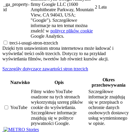
_ga_property-
firmy Google LLC (1600
2 Lata
id
Amphitheatre Parkway, Mountain
View, CA 94043, USA;
"Google"). Szczegółowe
informacje na ten temat można
znaleźć w
polityce plików cookie
Google Analytics.
treci-i-usugi-stron-trzecich
Dzięki tym ustawieniom strona internetowa może ładować i
wyświetlać treści osób trzecich. Dotyczy to na przykład
wyświetlania filmów, tweetów lub również kursów akcji.
Szczegóły dotyczące zawartości stron trzecich
Okres
Nazwisko
Opis
przechowywania
Filmy wideo YouTube
Szczegółowe
osadzone na tych stronach
informacje znajdują
wykorzystują szereg plików
się w przepisach o
YouTube
cookie do wyświetlania.
ochronie danych
Szczegółowe informacje
osobowych dostawcy
znajdują się w polityce
usług wymienionego
prywatności Google.
w opisie.
Stories