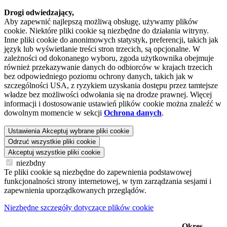
Drogi odwiedzający,
Aby zapewnić najlepszą możliwą obsługę, używamy plików
cookie. Niektóre pliki cookie są niezbędne do działania witryny.
Inne pliki cookie do anonimowych statystyk, preferencji, takich jak
język lub wyświetlanie treści stron trzecich, są opcjonalne. W
zależności od dokonanego wyboru, zgoda użytkownika obejmuje
również przekazywanie danych do odbiorców w krajach trzecich
bez odpowiedniego poziomu ochrony danych, takich jak w
szczególności USA, z ryzykiem uzyskania dostępu przez tamtejsze
władze bez możliwości odwołania się na drodze prawnej. Więcej
informacji i dostosowanie ustawień plików cookie można znaleźć w
dowolnym momencie w sekcji
Ochrona danych
.
Ustawienia
Akceptuj wybrane pliki cookie
Odrzuć wszystkie pliki cookie
Akceptuj wszystkie pliki cookie
niezbdny
Te pliki cookie są niezbędne do zapewnienia podstawowej
funkcjonalności strony internetowej, w tym zarządzania sesjami i
zapewnienia uporządkowanych przeglądów.
Niezbędne szczegóły dotyczące plików cookie
Okres