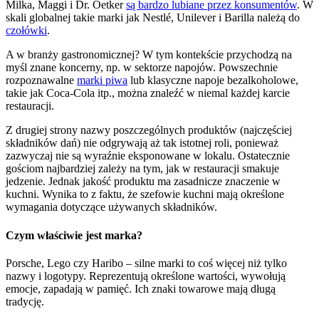
Milka, Maggi i Dr. Oetker
są bardzo lubiane przez konsumentów
. W
skali globalnej takie marki jak Nestlé, Unilever i Barilla należą do
czołówki
.
A w branży gastronomicznej? W tym kontekście przychodzą na
myśl znane koncerny, np. w sektorze napojów. Powszechnie
rozpoznawalne
marki piwa
lub klasyczne napoje bezalkoholowe,
takie jak Coca-Cola itp., można znaleźć w niemal każdej karcie
restauracji.
Z drugiej strony nazwy poszczególnych produktów (najczęściej
składników dań) nie odgrywają aż tak istotnej roli, ponieważ
zazwyczaj nie są wyraźnie eksponowane w lokalu. Ostatecznie
gościom najbardziej zależy na tym, jak w restauracji smakuje
jedzenie. Jednak jakość produktu ma zasadnicze znaczenie w
kuchni. Wynika to z faktu, że szefowie kuchni mają określone
wymagania dotyczące używanych składników.
Czym właściwie jest marka?
Porsche, Lego czy Haribo – silne marki to coś więcej niż tylko
nazwy i logotypy. Reprezentują określone wartości, wywołują
emocje, zapadają w pamięć. Ich znaki towarowe mają długą
tradycję.