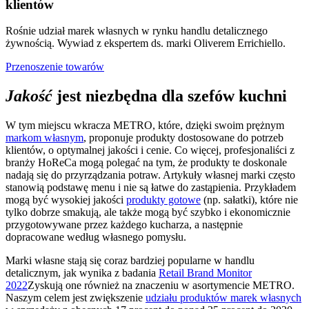
klientów
Rośnie udział marek własnych w rynku handlu detalicznego
żywnością. Wywiad z ekspertem ds. marki Oliverem Errichiello.
Przenoszenie towarów
Jakość
jest niezbędna dla szefów kuchni
W tym miejscu wkracza METRO, które, dzięki swoim prężnym
markom własnym
, proponuje produkty dostosowane do potrzeb
klientów, o optymalnej jakości i cenie. Co więcej, profesjonaliści z
branży HoReCa mogą polegać na tym, że produkty te doskonale
nadają się do przyrządzania potraw. Artykuły własnej marki często
stanowią podstawę menu i nie są łatwe do zastąpienia. Przykładem
mogą być wysokiej jakości
produkty gotowe
(np. sałatki), które nie
tylko dobrze smakują, ale także mogą być szybko i ekonomicznie
przygotowywane przez każdego kucharza, a następnie
dopracowane według własnego pomysłu.
Marki własne stają się coraz bardziej popularne w handlu
detalicznym, jak wynika z badania
Retail Brand Monitor
2022
Zyskują one również na znaczeniu w asortymencie METRO.
Naszym celem jest zwiększenie
udziału produktów marek własnych