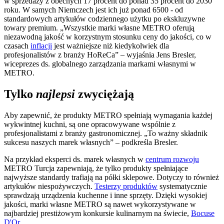
w sprzedaży z obecnych 17 procent do ponad 35 procent do 2030
roku. W samych Niemczech jest ich już ponad 6500 - od
standardowych artykułów codziennego użytku po ekskluzywne
towary premium. „Wszystkie marki własne METRO oferują
niezawodną jakość w korzystnym stosunku ceny do jakości, co w
czasach
inflacji
jest ważniejsze niż kiedykolwiek dla
profesjonalistów z branży HoReCa” – wyjaśnia Jens Bresler,
wiceprezes ds. globalnego zarządzania markami własnymi w
METRO.
Tylko
najlepsi
zwyciężają
Aby zapewnić, że produkty METRO spełniają wymagania każdej
wykwintnej kuchni, są one opracowywane wspólnie z
profesjonalistami z branży gastronomicznej. „To ważny składnik
sukcesu naszych marek własnych” – podkreśla Bresler.
Na przykład eksperci ds. marek własnych w
centrum rozwoju
METRO Turcja zapewniają, że tylko produkty spełniające
najwyższe standardy trafiają na półki sklepowe. Dotyczy to również
artykułów niespożywczych.
Testerzy produktów
systematycznie
sprawdzają urządzenia kuchenne i inne sprzęty. Dzięki wysokiej
jakości, marki własne METRO są nawet wykorzystywane w
najbardziej prestiżowym konkursie kulinarnym na świecie,
Bocuse
D'Or
.