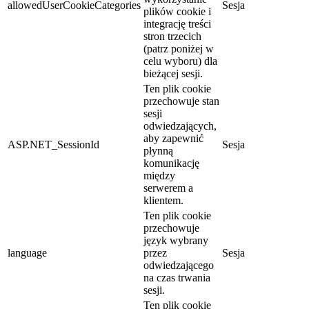
allowedUserCookieCategories
Sesja
plików cookie i
integrację treści
stron trzecich
(patrz poniżej w
celu wyboru) dla
bieżącej sesji.
Ten plik cookie
przechowuje stan
sesji
odwiedzających,
aby zapewnić
ASP.NET_SessionId
Sesja
płynną
komunikację
między
serwerem a
klientem.
Ten plik cookie
przechowuje
język wybrany
language
przez
Sesja
odwiedzającego
na czas trwania
sesji.
Ten plik cookie