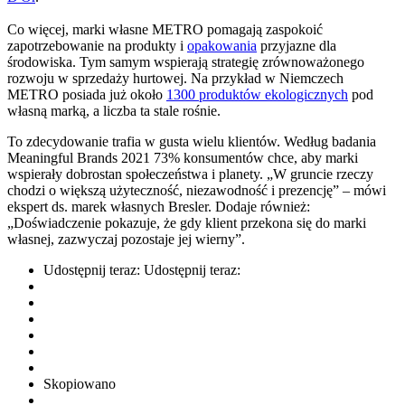
Co więcej, marki własne METRO pomagają zaspokoić
zapotrzebowanie na produkty i
opakowania
przyjazne dla
środowiska. Tym samym wspierają strategię zrównoważonego
rozwoju w sprzedaży hurtowej. Na przykład w Niemczech
METRO posiada już około
1300 produktów ekologicznych
pod
własną marką, a liczba ta stale rośnie.
To zdecydowanie trafia w gusta wielu klientów. Według badania
Meaningful Brands 2021 73% konsumentów chce, aby marki
wspierały dobrostan społeczeństwa i planety. „W gruncie rzeczy
chodzi o większą użyteczność, niezawodność i prezencję” – mówi
ekspert ds. marek własnych Bresler. Dodaje również:
„Doświadczenie pokazuje, że gdy klient przekona się do marki
własnej, zazwyczaj pozostaje jej wierny”.
Udostępnij teraz:
Udostępnij teraz:
Skopiowano