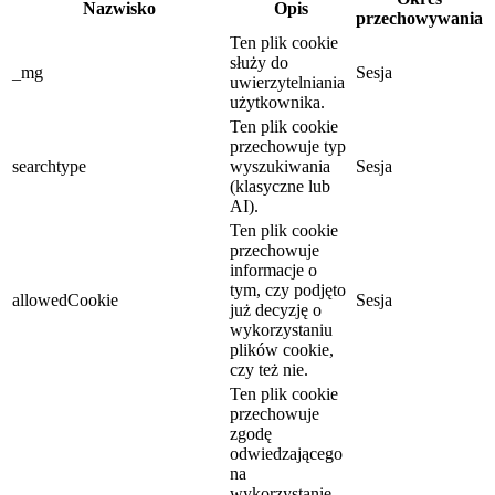
Nazwisko
Opis
przechowywania
Ten plik cookie
służy do
_mg
Sesja
uwierzytelniania
użytkownika.
Ten plik cookie
przechowuje typ
searchtype
wyszukiwania
Sesja
(klasyczne lub
AI).
Ten plik cookie
przechowuje
informacje o
tym, czy podjęto
allowedCookie
Sesja
już decyzję o
wykorzystaniu
plików cookie,
czy też nie.
Ten plik cookie
przechowuje
zgodę
odwiedzającego
na
wykorzystanie