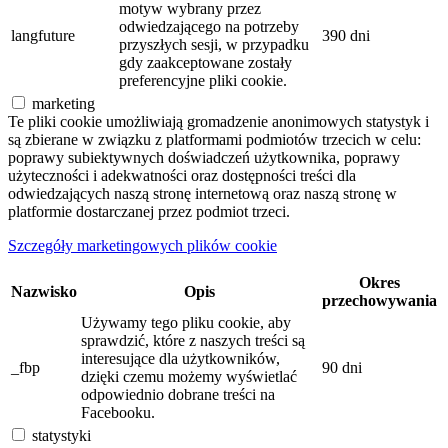
motyw wybrany przez
odwiedzającego na potrzeby
langfuture
390 dni
przyszłych sesji, w przypadku
gdy zaakceptowane zostały
preferencyjne pliki cookie.
marketing
Te pliki cookie umożliwiają gromadzenie anonimowych statystyk i
są zbierane w związku z platformami podmiotów trzecich w celu:
poprawy subiektywnych doświadczeń użytkownika, poprawy
użyteczności i adekwatności oraz dostępności treści dla
odwiedzających naszą stronę internetową oraz naszą stronę w
platformie dostarczanej przez podmiot trzeci.
Szczegóły marketingowych plików cookie
Okres
Nazwisko
Opis
przechowywania
Używamy tego pliku cookie, aby
sprawdzić, które z naszych treści są
interesujące dla użytkowników,
_fbp
90 dni
dzięki czemu możemy wyświetlać
odpowiednio dobrane treści na
Facebooku.
statystyki