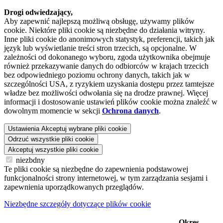
Drogi odwiedzający,
Aby zapewnić najlepszą możliwą obsługę, używamy plików
cookie. Niektóre pliki cookie są niezbędne do działania witryny.
Inne pliki cookie do anonimowych statystyk, preferencji, takich jak
język lub wyświetlanie treści stron trzecich, są opcjonalne. W
zależności od dokonanego wyboru, zgoda użytkownika obejmuje
również przekazywanie danych do odbiorców w krajach trzecich
bez odpowiedniego poziomu ochrony danych, takich jak w
szczególności USA, z ryzykiem uzyskania dostępu przez tamtejsze
władze bez możliwości odwołania się na drodze prawnej. Więcej
informacji i dostosowanie ustawień plików cookie można znaleźć w
dowolnym momencie w sekcji
Ochrona danych
.
Ustawienia
Akceptuj wybrane pliki cookie
Odrzuć wszystkie pliki cookie
Akceptuj wszystkie pliki cookie
niezbdny
Te pliki cookie są niezbędne do zapewnienia podstawowej
funkcjonalności strony internetowej, w tym zarządzania sesjami i
zapewnienia uporządkowanych przeglądów.
Niezbędne szczegóły dotyczące plików cookie
Okres