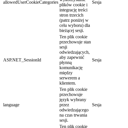
allowedUserCookieCategories
Sesja
plików cookie i
integrację treści
stron trzecich
(patrz poniżej w
celu wyboru) dla
bieżącej sesji.
Ten plik cookie
przechowuje stan
sesji
odwiedzających,
aby zapewnić
ASP.NET_SessionId
Sesja
płynną
komunikację
między
serwerem a
klientem.
Ten plik cookie
przechowuje
język wybrany
language
przez
Sesja
odwiedzającego
na czas trwania
sesji.
Ten plik cookie