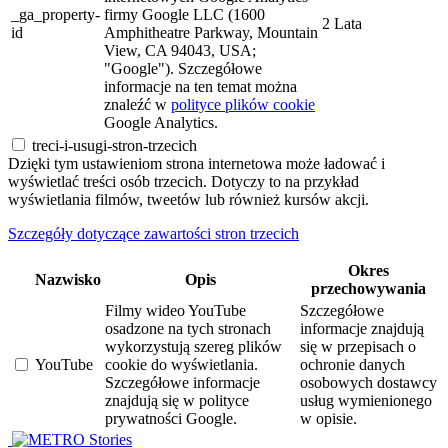
_ga_property-
firmy Google LLC (1600
2 Lata
id
Amphitheatre Parkway, Mountain
View, CA 94043, USA;
"Google"). Szczegółowe
informacje na ten temat można
znaleźć w
polityce plików cookie
Google Analytics.
treci-i-usugi-stron-trzecich
Dzięki tym ustawieniom strona internetowa może ładować i
wyświetlać treści osób trzecich. Dotyczy to na przykład
wyświetlania filmów, tweetów lub również kursów akcji.
Szczegóły dotyczące zawartości stron trzecich
Okres
Nazwisko
Opis
przechowywania
Filmy wideo YouTube
Szczegółowe
osadzone na tych stronach
informacje znajdują
wykorzystują szereg plików
się w przepisach o
YouTube
cookie do wyświetlania.
ochronie danych
Szczegółowe informacje
osobowych dostawcy
znajdują się w polityce
usług wymienionego
prywatności Google.
w opisie.
Stories