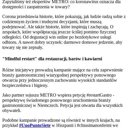
Zapytaliśmy też ekspertów METRO: co koronawirus oznacza dla
dostępności i zaopatrzenia w towary?
Corona przedstawia historie, które pokazują, jak ludzie radzą sobie z
codziennym życiem i trudnymi decyzjami, które muszą
podejmować. Ale także historie, które inspirują i zachęcają. O
zespołach, które współpracują jeszcze ściślej pomimo fizycznej
odległości. Od degustacji win online po bezdotykowe usługi
odbioru. A nawet dobry uczynek: darmowe domowe jedzenie, aby
towary się nie zepsuły.
"Mindful restart" dla restauracji, barów i kawiarni
Różne inicjatywy prowadzą kampanie mające na celu zapewnienie
branży gastronomicznej wiarygodnej perspektywy ponownego
otwarcia przy jednoczesnym zachowaniu wysokich standardów
bezpieczeństwa i higieny.
Jako partner sojuszu METRO wspiera petycję #restartGastro -
perspektywę świadomego ponownego uruchomienia branży
gastronomicznej w Niemczech. Petycja jest otwarta dla wszystkich
obywateli.
Podobne kampanie prowadzone są również w innych krajach, na
przykład
#UnoPuntoSiete
w Hiszpanii i #chiusimanonfermi we