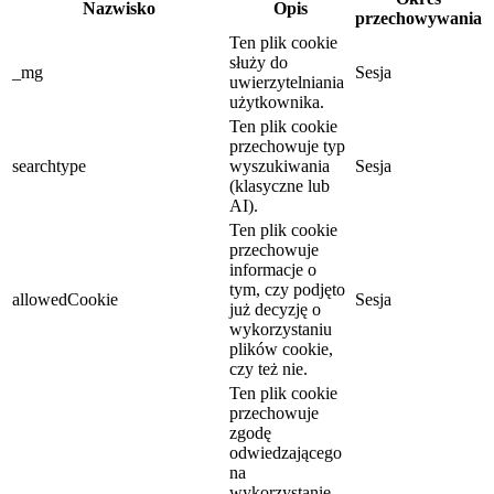
Nazwisko
Opis
przechowywania
Ten plik cookie
służy do
_mg
Sesja
uwierzytelniania
użytkownika.
Ten plik cookie
przechowuje typ
searchtype
wyszukiwania
Sesja
(klasyczne lub
AI).
Ten plik cookie
przechowuje
informacje o
tym, czy podjęto
allowedCookie
Sesja
już decyzję o
wykorzystaniu
plików cookie,
czy też nie.
Ten plik cookie
przechowuje
zgodę
odwiedzającego
na
wykorzystanie