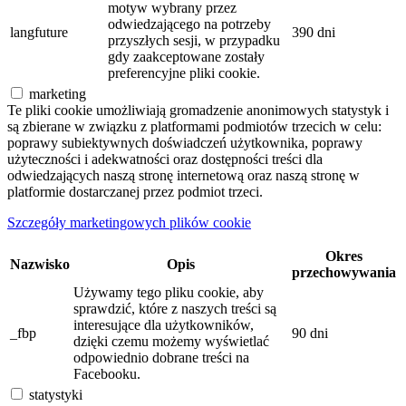
motyw wybrany przez
odwiedzającego na potrzeby
langfuture
390 dni
przyszłych sesji, w przypadku
gdy zaakceptowane zostały
preferencyjne pliki cookie.
marketing
Te pliki cookie umożliwiają gromadzenie anonimowych statystyk i
są zbierane w związku z platformami podmiotów trzecich w celu:
poprawy subiektywnych doświadczeń użytkownika, poprawy
użyteczności i adekwatności oraz dostępności treści dla
odwiedzających naszą stronę internetową oraz naszą stronę w
platformie dostarczanej przez podmiot trzeci.
Szczegóły marketingowych plików cookie
Okres
Nazwisko
Opis
przechowywania
Używamy tego pliku cookie, aby
sprawdzić, które z naszych treści są
interesujące dla użytkowników,
_fbp
90 dni
dzięki czemu możemy wyświetlać
odpowiednio dobrane treści na
Facebooku.
statystyki