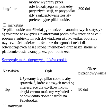
motyw wybrany przez
odwiedzającego na potrzeby
langfuture
390 dni
przyszłych sesji, w przypadku
gdy zaakceptowane zostały
preferencyjne pliki cookie.
marketing
Te pliki cookie umożliwiają gromadzenie anonimowych statystyk i
są zbierane w związku z platformami podmiotów trzecich w celu:
poprawy subiektywnych doświadczeń użytkownika, poprawy
użyteczności i adekwatności oraz dostępności treści dla
odwiedzających naszą stronę internetową oraz naszą stronę w
platformie dostarczanej przez podmiot trzeci.
Szczegóły marketingowych plików cookie
Okres
Nazwisko
Opis
przechowywania
Używamy tego pliku cookie, aby
sprawdzić, które z naszych treści są
interesujące dla użytkowników,
_fbp
90 dni
dzięki czemu możemy wyświetlać
odpowiednio dobrane treści na
Facebooku.
statystyki