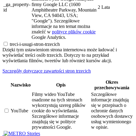
_ga_property-
firmy Google LLC (1600
2 Lata
id
Amphitheatre Parkway, Mountain
View, CA 94043, USA;
"Google"). Szczegółowe
informacje na ten temat można
znaleźć w
polityce plików cookie
Google Analytics.
treci-i-usugi-stron-trzecich
Dzięki tym ustawieniom strona internetowa może ładować i
wyświetlać treści osób trzecich. Dotyczy to na przykład
wyświetlania filmów, tweetów lub również kursów akcji.
Szczegóły dotyczące zawartości stron trzecich
Okres
Nazwisko
Opis
przechowywania
Filmy wideo YouTube
Szczegółowe
osadzone na tych stronach
informacje znajdują
wykorzystują szereg plików
się w przepisach o
YouTube
cookie do wyświetlania.
ochronie danych
Szczegółowe informacje
osobowych dostawcy
znajdują się w polityce
usług wymienionego
prywatności Google.
w opisie.
Stories