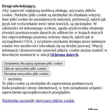
Drogi odwiedzający,
Aby zapewnić najlepszą możliwą obsługę, używamy plików
cookie. Niektóre pliki cookie są niezbędne do działania witryny.
Inne pliki cookie do anonimowych statystyk, preferencji, takich jak
język lub wyświetlanie treści stron trzecich, są opcjonalne. W
zależności od dokonanego wyboru, zgoda użytkownika obejmuje
również przekazywanie danych do odbiorców w krajach trzecich
bez odpowiedniego poziomu ochrony danych, takich jak w
szczególności USA, z ryzykiem uzyskania dostępu przez tamtejsze
władze bez możliwości odwołania się na drodze prawnej. Więcej
informacji i dostosowanie ustawień plików cookie można znaleźć w
dowolnym momencie w sekcji
Ochrona danych
.
Ustawienia
Akceptuj wybrane pliki cookie
Odrzuć wszystkie pliki cookie
Akceptuj wszystkie pliki cookie
niezbdny
Te pliki cookie są niezbędne do zapewnienia podstawowej
funkcjonalności strony internetowej, w tym zarządzania sesjami i
zapewnienia uporządkowanych przeglądów.
Niezbędne szczegóły dotyczące plików cookie
Okres