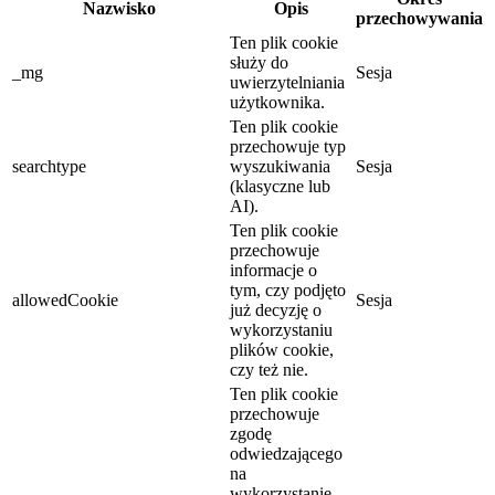
Nazwisko
Opis
przechowywania
Ten plik cookie
służy do
_mg
Sesja
uwierzytelniania
użytkownika.
Ten plik cookie
przechowuje typ
searchtype
wyszukiwania
Sesja
(klasyczne lub
AI).
Ten plik cookie
przechowuje
informacje o
tym, czy podjęto
allowedCookie
Sesja
już decyzję o
wykorzystaniu
plików cookie,
czy też nie.
Ten plik cookie
przechowuje
zgodę
odwiedzającego
na
wykorzystanie