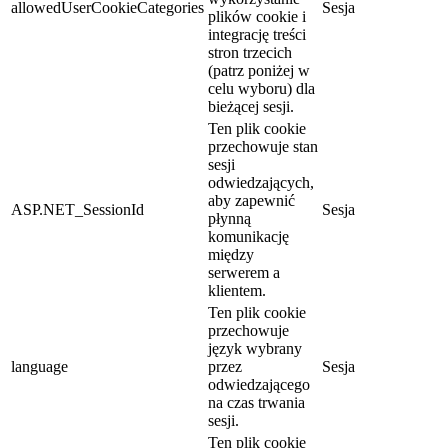
allowedUserCookieCategories
Sesja
plików cookie i
integrację treści
stron trzecich
(patrz poniżej w
celu wyboru) dla
bieżącej sesji.
Ten plik cookie
przechowuje stan
sesji
odwiedzających,
aby zapewnić
ASP.NET_SessionId
Sesja
płynną
komunikację
między
serwerem a
klientem.
Ten plik cookie
przechowuje
język wybrany
language
przez
Sesja
odwiedzającego
na czas trwania
sesji.
Ten plik cookie