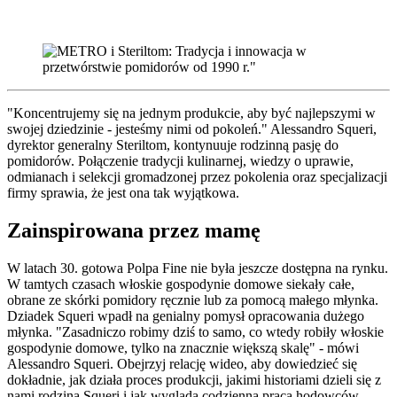
"Koncentrujemy się na jednym produkcie, aby być najlepszymi w
swojej dziedzinie - jesteśmy nimi od pokoleń." Alessandro Squeri,
dyrektor generalny Steriltom, kontynuuje rodzinną pasję do
pomidorów. Połączenie tradycji kulinarnej, wiedzy o uprawie,
odmianach i selekcji gromadzonej przez pokolenia oraz specjalizacji
firmy sprawia, że jest ona tak wyjątkowa.
Zainspirowana przez mamę
W latach 30. gotowa Polpa Fine nie była jeszcze dostępna na rynku.
W tamtych czasach włoskie gospodynie domowe siekały całe,
obrane ze skórki pomidory ręcznie lub za pomocą małego młynka.
Dziadek Squeri wpadł na genialny pomysł opracowania dużego
młynka. "Zasadniczo robimy dziś to samo, co wtedy robiły włoskie
gospodynie domowe, tylko na znacznie większą skalę" - mówi
Alessandro Squeri. Obejrzyj relację wideo, aby dowiedzieć się
dokładnie, jak działa proces produkcji, jakimi historiami dzieli się z
nami rodzina Squeri i jak wygląda codzienna praca hodowców