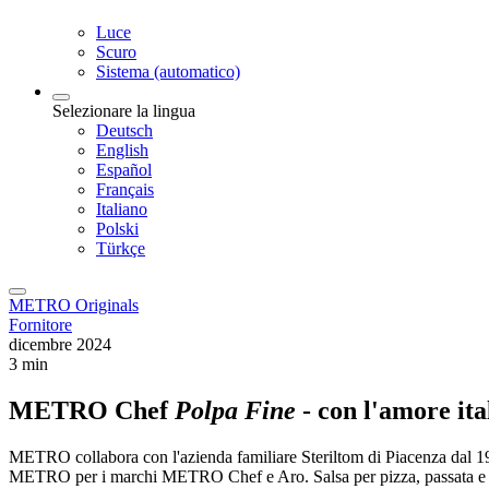
Luce
Scuro
Sistema (automatico)
Selezionare la lingua
Deutsch
English
Español
Français
Italiano
Polski
Türkçe
METRO Originals
Fornitore
dicembre 2024
3 min
METRO Chef
Polpa Fine
- con l'amore it
METRO collabora con l'azienda familiare Steriltom di Piacenza dal 19
METRO per i marchi METRO Chef e Aro. Salsa per pizza, passata e s