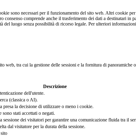
 cookie sono necessari per il funzionamento del sito web. Altri cookie pe
stro consenso comprende anche il trasferimento dei dati a destinatari in pa
rità del luogo senza possibilità di ricorso legale. Per ulteriori informazi
ito web, tra cui la gestione delle sessioni e la fornitura di panoramiche o
Descrizione
tenticazione dell'utente.
erca (classica o AI).
 presa la decisione di utilizzare o meno i cookie.
ono stati accettati o negati.
sessione dei visitatori per garantire una comunicazione fluida tra il serve
a dal visitatore per la durata della sessione.
sito