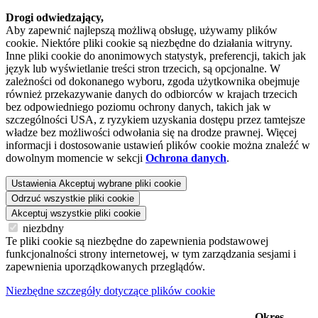
Drogi odwiedzający,
Aby zapewnić najlepszą możliwą obsługę, używamy plików
cookie. Niektóre pliki cookie są niezbędne do działania witryny.
Inne pliki cookie do anonimowych statystyk, preferencji, takich jak
język lub wyświetlanie treści stron trzecich, są opcjonalne. W
zależności od dokonanego wyboru, zgoda użytkownika obejmuje
również przekazywanie danych do odbiorców w krajach trzecich
bez odpowiedniego poziomu ochrony danych, takich jak w
szczególności USA, z ryzykiem uzyskania dostępu przez tamtejsze
władze bez możliwości odwołania się na drodze prawnej. Więcej
informacji i dostosowanie ustawień plików cookie można znaleźć w
dowolnym momencie w sekcji
Ochrona danych
.
Ustawienia
Akceptuj wybrane pliki cookie
Odrzuć wszystkie pliki cookie
Akceptuj wszystkie pliki cookie
niezbdny
Te pliki cookie są niezbędne do zapewnienia podstawowej
funkcjonalności strony internetowej, w tym zarządzania sesjami i
zapewnienia uporządkowanych przeglądów.
Niezbędne szczegóły dotyczące plików cookie
Okres