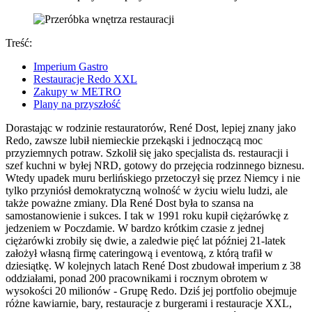
Treść:
Imperium Gastro
Restauracje Redo XXL
Zakupy w METRO
Plany na przyszłość
Dorastając w rodzinie restauratorów, René Dost, lepiej znany jako
Redo, zawsze lubił niemieckie przekąski i jednoczącą moc
przyziemnych potraw. Szkolił się jako specjalista ds. restauracji i
szef kuchni w byłej NRD, gotowy do przejęcia rodzinnego biznesu.
Wtedy upadek muru berlińskiego przetoczył się przez Niemcy i nie
tylko przyniósł demokratyczną wolność w życiu wielu ludzi, ale
także poważne zmiany. Dla René Dost była to szansa na
samostanowienie i sukces. I tak w 1991 roku kupił ciężarówkę z
jedzeniem w Poczdamie. W bardzo krótkim czasie z jednej
ciężarówki zrobiły się dwie, a zaledwie pięć lat później 21-latek
założył własną firmę cateringową i eventową, z którą trafił w
dziesiątkę. W kolejnych latach René Dost zbudował imperium z 38
oddziałami, ponad 200 pracownikami i rocznym obrotem w
wysokości 20 milionów - Grupę Redo. Dziś jej portfolio obejmuje
różne kawiarnie, bary, restauracje z burgerami i restauracje XXL,