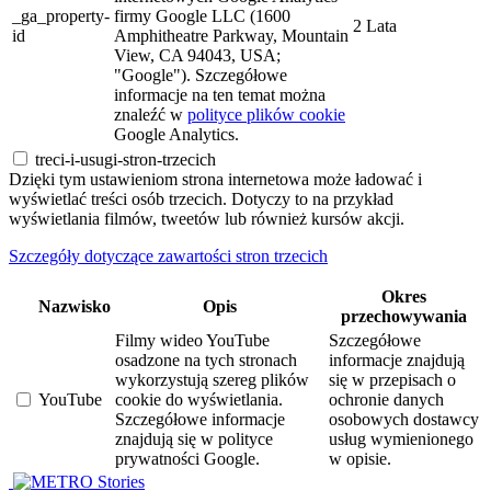
_ga_property-
firmy Google LLC (1600
2 Lata
id
Amphitheatre Parkway, Mountain
View, CA 94043, USA;
"Google"). Szczegółowe
informacje na ten temat można
znaleźć w
polityce plików cookie
Google Analytics.
treci-i-usugi-stron-trzecich
Dzięki tym ustawieniom strona internetowa może ładować i
wyświetlać treści osób trzecich. Dotyczy to na przykład
wyświetlania filmów, tweetów lub również kursów akcji.
Szczegóły dotyczące zawartości stron trzecich
Okres
Nazwisko
Opis
przechowywania
Filmy wideo YouTube
Szczegółowe
osadzone na tych stronach
informacje znajdują
wykorzystują szereg plików
się w przepisach o
YouTube
cookie do wyświetlania.
ochronie danych
Szczegółowe informacje
osobowych dostawcy
znajdują się w polityce
usług wymienionego
prywatności Google.
w opisie.
Stories