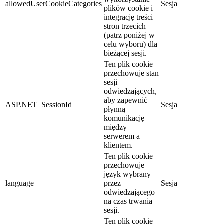
allowedUserCookieCategories
Sesja
plików cookie i
integrację treści
stron trzecich
(patrz poniżej w
celu wyboru) dla
bieżącej sesji.
Ten plik cookie
przechowuje stan
sesji
odwiedzających,
aby zapewnić
ASP.NET_SessionId
Sesja
płynną
komunikację
między
serwerem a
klientem.
Ten plik cookie
przechowuje
język wybrany
language
przez
Sesja
odwiedzającego
na czas trwania
sesji.
Ten plik cookie