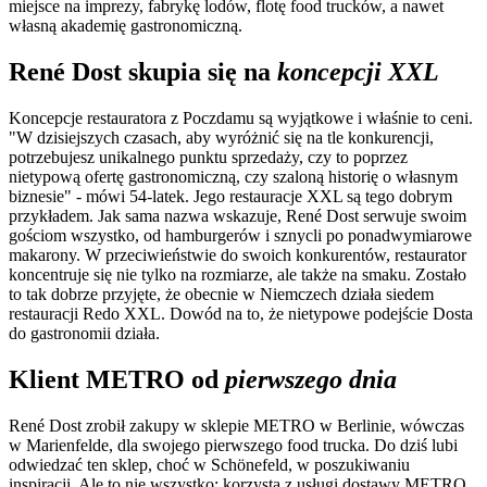
miejsce na imprezy, fabrykę lodów, flotę food trucków, a nawet
własną akademię gastronomiczną.
René Dost skupia się na
koncepcji XXL
Koncepcje restauratora z Poczdamu są wyjątkowe i właśnie to ceni.
"W dzisiejszych czasach, aby wyróżnić się na tle konkurencji,
potrzebujesz unikalnego punktu sprzedaży, czy to poprzez
nietypową ofertę gastronomiczną, czy szaloną historię o własnym
biznesie" - mówi 54-latek. Jego restauracje XXL są tego dobrym
przykładem. Jak sama nazwa wskazuje, René Dost serwuje swoim
gościom wszystko, od hamburgerów i sznycli po ponadwymiarowe
makarony. W przeciwieństwie do swoich konkurentów, restaurator
koncentruje się nie tylko na rozmiarze, ale także na smaku. Zostało
to tak dobrze przyjęte, że obecnie w Niemczech działa siedem
restauracji Redo XXL. Dowód na to, że nietypowe podejście Dosta
do gastronomii działa.
Klient METRO od
pierwszego dnia
René Dost zrobił zakupy w sklepie METRO w Berlinie, wówczas
w Marienfelde, dla swojego pierwszego food trucka. Do dziś lubi
odwiedzać ten sklep, choć w Schönefeld, w poszukiwaniu
inspiracji. Ale to nie wszystko: korzysta z
usługi dostawy METRO