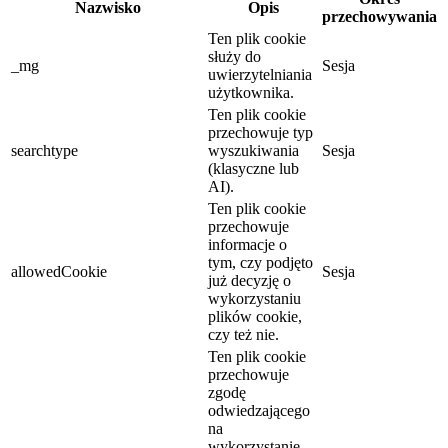
Nazwisko
Opis
przechowywania
Ten plik cookie
służy do
_mg
Sesja
uwierzytelniania
użytkownika.
Ten plik cookie
przechowuje typ
searchtype
wyszukiwania
Sesja
(klasyczne lub
AI).
Ten plik cookie
przechowuje
informacje o
tym, czy podjęto
allowedCookie
Sesja
już decyzję o
wykorzystaniu
plików cookie,
czy też nie.
Ten plik cookie
przechowuje
zgodę
odwiedzającego
na
wykorzystanie