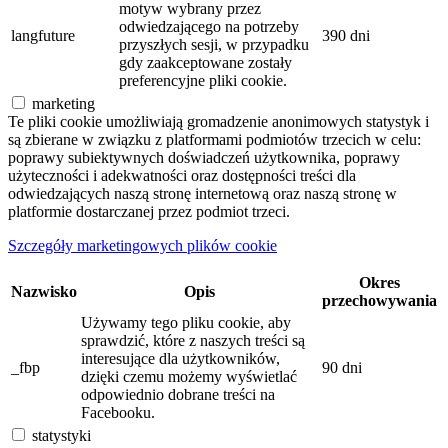
motyw wybrany przez
odwiedzającego na potrzeby
langfuture
390 dni
przyszłych sesji, w przypadku
gdy zaakceptowane zostały
preferencyjne pliki cookie.
marketing
Te pliki cookie umożliwiają gromadzenie anonimowych statystyk i
są zbierane w związku z platformami podmiotów trzecich w celu:
poprawy subiektywnych doświadczeń użytkownika, poprawy
użyteczności i adekwatności oraz dostępności treści dla
odwiedzających naszą stronę internetową oraz naszą stronę w
platformie dostarczanej przez podmiot trzeci.
Szczegóły marketingowych plików cookie
Okres
Nazwisko
Opis
przechowywania
Używamy tego pliku cookie, aby
sprawdzić, które z naszych treści są
interesujące dla użytkowników,
_fbp
90 dni
dzięki czemu możemy wyświetlać
odpowiednio dobrane treści na
Facebooku.
statystyki