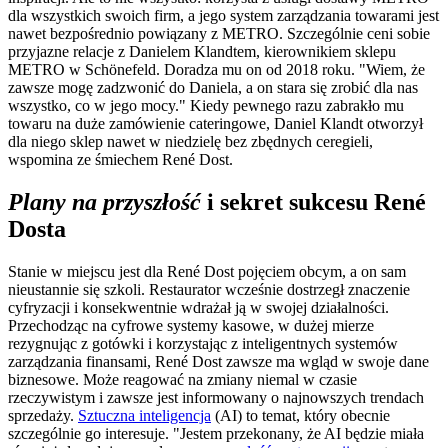
dla wszystkich swoich firm, a jego system zarządzania towarami jest
nawet bezpośrednio powiązany z METRO. Szczególnie ceni sobie
przyjazne relacje z Danielem Klandtem, kierownikiem sklepu
METRO w Schönefeld. Doradza mu on od 2018 roku. "Wiem, że
zawsze mogę zadzwonić do Daniela, a on stara się zrobić dla nas
wszystko, co w jego mocy." Kiedy pewnego razu zabrakło mu
towaru na duże zamówienie cateringowe, Daniel Klandt otworzył
dla niego sklep nawet w niedzielę bez zbędnych ceregieli,
wspomina ze śmiechem René Dost.
Plany na przyszłość
i sekret sukcesu René
Dosta
Stanie w miejscu jest dla René Dost pojęciem obcym, a on sam
nieustannie się szkoli. Restaurator wcześnie dostrzegł znaczenie
cyfryzacji i konsekwentnie wdrażał ją w swojej działalności.
Przechodząc na cyfrowe systemy kasowe, w dużej mierze
rezygnując z gotówki i korzystając z inteligentnych systemów
zarządzania finansami, René Dost zawsze ma wgląd w swoje dane
biznesowe. Może reagować na zmiany niemal w czasie
rzeczywistym i zawsze jest informowany o najnowszych trendach
sprzedaży.
Sztuczna inteligencja
(AI) to temat, który obecnie
szczególnie go interesuje. "Jestem przekonany, że AI będzie miała