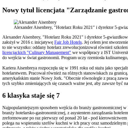
Nowy tytuł licencjata "Zarządzanie gastr
Alexander Aisenbrey, "Hotelarz Roku 2021" i dyrektor 5-gw
Alexander Aisenbrey, "Hotelarz Roku 2021" i dyrektor 5-gwiazdkow
założył w 2016 r. inicjatywę
Fair Job Hotels
. Jej celem jest stworze
to nie wszystko: oddany hotelarz zrewolucjonizował również szkole
licencjackich "Culinary Management"
we współpracy z IST Universit
do wejścia w świat gastronomii. Program uczy rzemiosła kulinarnego,
Kariera Aisenbreya rozpoczęła się w 1991 roku od stażu jako specjali
hotelarstwem. Pracował również na różnych stanowiskach za granicą
amerykańskim stanie Nowy Jork. "Obecnie równolegle z pracą zawodową
tych szybko zmieniających się czasach ważne jest, aby zawsze być na
6 klasyka staje się 7
Najpopularniejszym sposobem wejścia do branży gastronomicznej w 
branży hotelarsko-gastronomicznej, z asystentem zarządzania hotelem
zreformowane po raz pierwszy od ponad 20 lat - pod kierownictwem
polega na wspieraniu szefów kuchni w ich pracy oraz samodzielnym