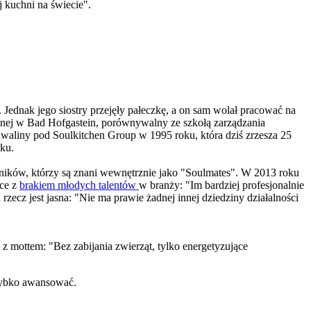
j kuchni na świecie".
 Jednak jego siostry przejęły pałeczkę, a on sam wolał pracować na
nej w Bad Hofgastein, porównywalny ze szkołą zarządzania
dwaliny pod Soulkitchen Group w 1995 roku, która dziś zrzesza 25
ku.
cowników, którzy są znani wewnętrznie jako "Soulmates". W 2013 roku
lce z
brakiem młodych talentów
w branży: "Im bardziej profesjonalnie
zecz jest jasna: "Nie ma prawie żadnej innej dziedziny działalności
z mottem: "Bez zabijania zwierząt, tylko energetyzujące
szybko awansować.