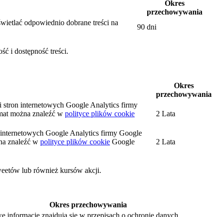
Okres
przechowywania
wietlać odpowiednio dobrane treści na
90 dni
ć i dostępność treści.
Okres
przechowywania
i stron internetowych Google Analytics firmy
mat można znaleźć w
polityce plików cookie
2 Lata
on internetowych Google Analytics firmy Google
na znaleźć w
polityce plików cookie
Google
2 Lata
weetów lub również kursów akcji.
Okres przechowywania
e informacje znajdują się w przepisach o ochronie danych