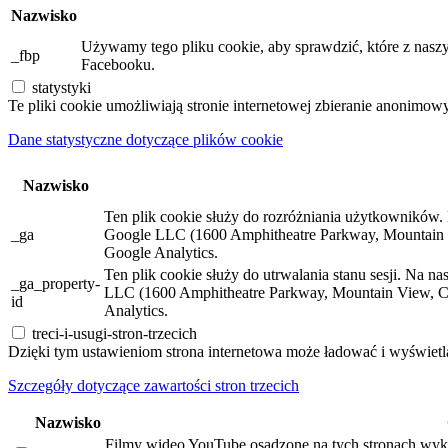
Nazwisko
Używamy tego pliku cookie, aby sprawdzić, które z naszy
_fbp
Facebooku.
statystyki
Te pliki cookie umożliwiają stronie internetowej zbieranie anonimow
Dane statystyczne dotyczące plików cookie
Nazwisko
Ten plik cookie służy do rozróżniania użytkowników. N
_ga
Google LLC (1600 Amphitheatre Parkway, Mountain 
Google Analytics.
Ten plik cookie służy do utrwalania stanu sesji. Na n
_ga_property-
LLC (1600 Amphitheatre Parkway, Mountain View, C
id
Analytics.
treci-i-usugi-stron-trzecich
Dzięki tym ustawieniom strona internetowa może ładować i wyświetla
Szczegóły dotyczące zawartości stron trzecich
Nazwisko
Filmy wideo YouTube osadzone na tych stronach wyko