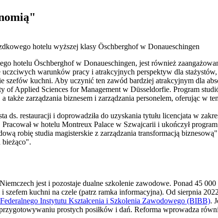
onomią"
iazdkowego hotelu wyższej klasy Öschberghof w Donaueschingen
ego hotelu Öschberghof w Donaueschingen, jest również zaangażowany 
nie uczciwych warunków pracy i atrakcyjnych perspektyw dla stażystó
nie szefów kuchni. Aby uczynić ten zawód bardziej atrakcyjnym dla a
y of Applied Sciences for Management w Düsseldorfie. Program studió
 a także zarządzania biznesem i zarządzania personelem, oferując w t
sta ds. restauracji i doprowadziła do uzyskania tytułu licencjata w za
. Pracował w hotelu Montreux Palace w Szwajcarii i ukończył program
 robię studia magisterskie z zarządzania transformacją biznesową" - 
 bieżąco".
Niemczech jest i pozostaje dualne szkolenie zawodowe. Ponad 45 00
 i szefem kuchni na czele (patrz ramka informacyjna). Od sierpnia 20
Federalnego Instytutu Kształcenia i Szkolenia Zawodowego (BIBB)
. 
 przygotowywaniu prostych posiłków i dań. Reforma wprowadza równie