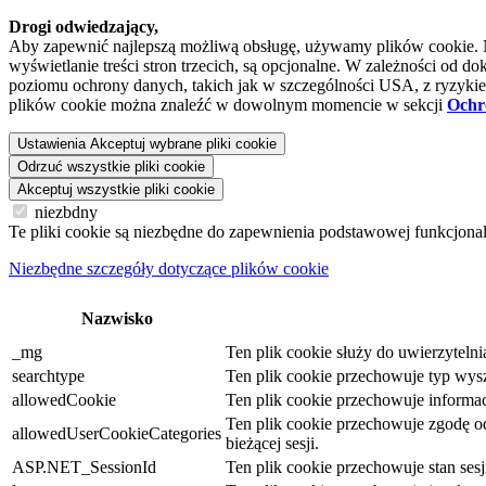
Drogi odwiedzający,
Aby zapewnić najlepszą możliwą obsługę, używamy plików cookie. Niek
wyświetlanie treści stron trzecich, są opcjonalne. W zależności o
poziomu ochrony danych, takich jak w szczególności USA, z ryzykiem
plików cookie można znaleźć w dowolnym momencie w sekcji
Ochr
Ustawienia
Akceptuj wybrane pliki cookie
Odrzuć wszystkie pliki cookie
Akceptuj wszystkie pliki cookie
niezbdny
Te pliki cookie są niezbędne do zapewnienia podstawowej funkcjona
Niezbędne szczegóły dotyczące plików cookie
Nazwisko
_mg
Ten plik cookie służy do uwierzyteln
searchtype
Ten plik cookie przechowuje typ wysz
allowedCookie
Ten plik cookie przechowuje informacj
Ten plik cookie przechowuje zgodę odw
allowedUserCookieCategories
bieżącej sesji.
ASP.NET_SessionId
Ten plik cookie przechowuje stan se