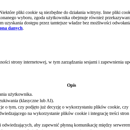
tóre pliki cookie są niezbędne do działania witryny. Inne pliki cooki
d dokonanego wyboru, zgoda użytkownika obejmuje również przekazywa
 uzyskania dostępu przez tamtejsze władze bez możliwości odwołania 
ona danych
.
lności strony internetowej, w tym zarządzania sesjami i zapewnienia 
Opis
iania użytkownika.
ukiwania (klasyczne lub AI).
e o tym, czy podjęto już decyzję o wykorzystaniu plików cookie, czy t
iedzającego na wykorzystanie plików cookie i integrację treści stron 
sji odwiedzających, aby zapewnić płynną komunikację między serwerem