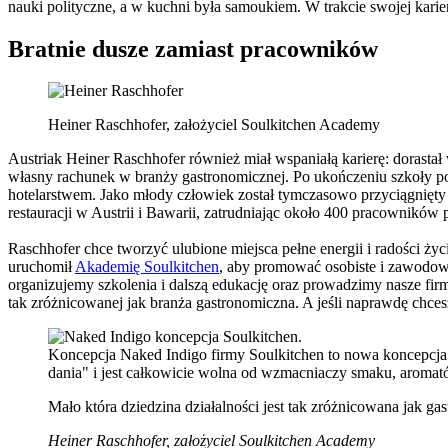
nauki polityczne, a w kuchni była samoukiem. W trakcie swojej karie
Bratnie dusze zamiast pracowników
Heiner Raschhofer, założyciel Soulkitchen Academy
Austriak Heiner Raschhofer również miał wspaniałą karierę: dorastał
własny rachunek w branży gastronomicznej. Po ukończeniu szkoły p
hotelarstwem. Jako młody człowiek został tymczasowo przyciągnięty 
restauracji w Austrii i Bawarii, zatrudniając około 400 pracownik
Raschhofer chce tworzyć ulubione miejsca pełne energii i radości ży
uruchomił
Akademię Soulkitchen
, aby promować osobiste i zawodow
organizujemy szkolenia i dalszą edukację oraz prowadzimy nasze firm
tak zróżnicowanej jak branża gastronomiczna. A jeśli naprawdę chc
Koncepcja Naked Indigo firmy Soulkitchen to nowa koncepcja re
dania" i jest całkowicie wolna od wzmacniaczy smaku, aromat
Mało która dziedzina działalności jest tak zróżnicowana jak g
Heiner Raschhofer, założyciel Soulkitchen Academy