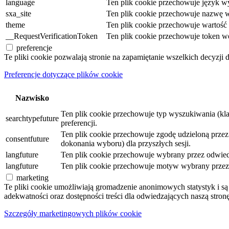
language
Ten plik cookie przechowuje język wy
sxa_site
Ten plik cookie przechowuje nazwę w
theme
Ten plik cookie przechowuje wartoś
__RequestVerificationToken
Ten plik cookie przechowuje token w
preferencje
Te pliki cookie pozwalają stronie na zapamiętanie wszelkich decyzji 
Preferencje dotyczące plików cookie
Nazwisko
Ten plik cookie przechowuje typ wyszukiwania (kl
searchtypefuture
preferencji.
Ten plik cookie przechowuje zgodę udzieloną przez o
consentfuture
dokonania wyboru) dla przyszłych sesji.
langfuture
Ten plik cookie przechowuje wybrany przez odwiedz
langfuture
Ten plik cookie przechowuje motyw wybrany przez o
marketing
Te pliki cookie umożliwiają gromadzenie anonimowych statystyk i 
adekwatności oraz dostępności treści dla odwiedzających naszą stronę
Szczegóły marketingowych plików cookie