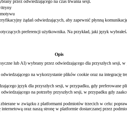
brany przez odwiedzającego na czas trwania sesji.
itryny
ć motywu
eryfikacyjny żądań odwiedzających, aby zapewnić płynną komunikacj
dotyczących preferencji użytkownika. Na przykład, jaki język wybrałeś
Opis
asyczne lub AI) wybrany przez odwiedzającego dla przyszłych sesji, 
dwiedzającego na wykorzystanie plików cookie oraz na integrację treśc
ającego język dla przyszłych sesji, w przypadku, gdy preferowane pli
dwiedzającego na potrzeby przyszłych sesji, w przypadku gdy zaakcep
są zbierane w związku z platformami podmiotów trzecich w celu: popr
 internetową oraz naszą stronę w platformie dostarczanej przez podmiot