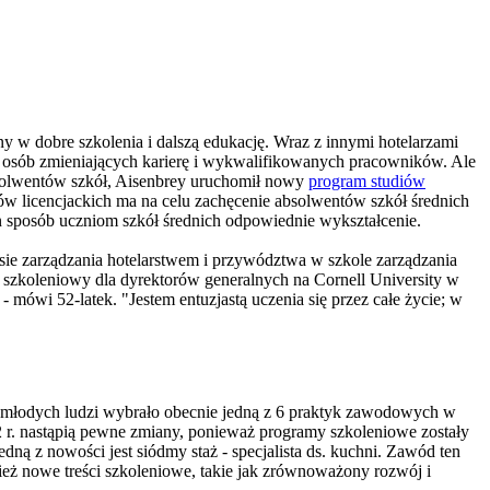
w dobre szkolenia i dalszą edukację. Wraz z innymi hotelarzami
w, osób zmieniających karierę i wykwalifikowanych pracowników. Ale
bsolwentów szkół, Aisenbrey uruchomił nowy
program studiów
w licencjackich ma na celu zachęcenie absolwentów szkół średnich
en sposób uczniom szkół średnich odpowiednie wykształcenie.
kresie zarządzania hotelarstwem i przywództwa w szkole zarządzania
 szkoleniowy dla dyrektorów generalnych na Cornell University w
mówi 52-latek. "Jestem entuzjastą uczenia się przez całe życie; w
0 młodych ludzi wybrało obecnie jedną z 6 praktyk zawodowych w
22 r. nastąpią pewne zmiany, ponieważ programy szkoleniowe zostały
Jedną z nowości jest siódmy staż - specjalista ds. kuchni. Zawód ten
ż nowe treści szkoleniowe, takie jak zrównoważony rozwój i