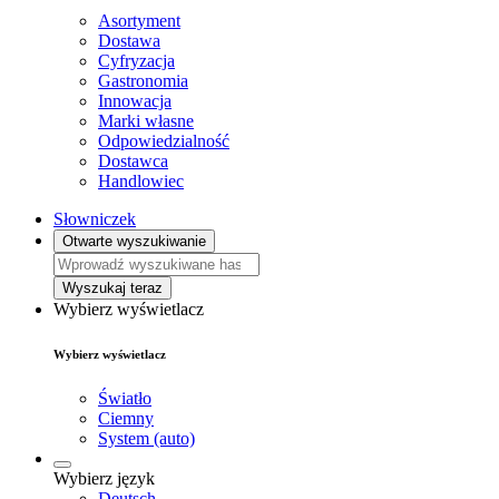
Asortyment
Dostawa
Cyfryzacja
Gastronomia
Innowacja
Marki własne
Odpowiedzialność
Dostawca
Handlowiec
Słowniczek
Otwarte wyszukiwanie
Wyszukaj teraz
Wybierz wyświetlacz
Wybierz wyświetlacz
Światło
Ciemny
System (auto)
Wybierz język
Deutsch