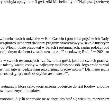
ry zdobyła upragnione 3 gwiazdki Michelin i tytuł "Najlepszej szefowe
 w hotelu swoich rodziców w Bad Gastein i powinien pójść w ich ślady.
oczątkowo ukończył dwuletni program szkoleniowy w szkole turystycz
do Włoch, gdzie pracował w barach i restauracjach, zanim położył po
ów pod jednym dachem i została uznana za "Pracodawcę Roku" w 2021 ro
cia w swoich restauracjach - zarówno dla gości, jak i dla swoich pra
e talenty każdej osoby w najlepszy możliwy sposób. Jego credo w wa
y, tym łatwiej będzie nam przyciągnąć pracowników." Dla niego jedna r
esz coś osiągnąć, możesz szybko awansować".
stauracji, która całkowicie zmienia podejście do fast foodów zgodnie 
ów i sztucznych dodatków.
astronomia. A jeśli naprawdę masz chęć, aby stać się wielkim, możesz 