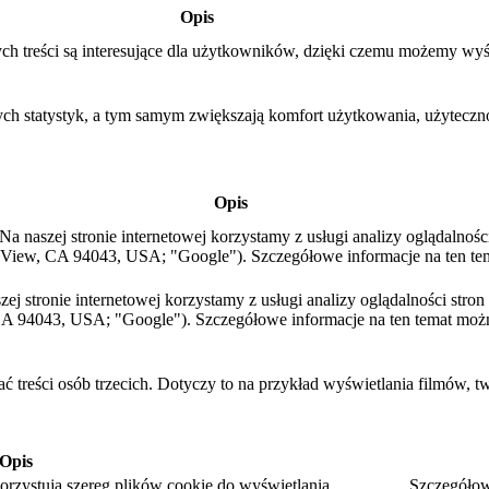
Opis
ch treści są interesujące dla użytkowników, dzięki czemu możemy wyś
ych statystyk, a tym samym zwiększają komfort użytkowania, użytecznoś
Opis
a naszej stronie internetowej korzystamy z usługi analizy oglądalnośc
View, CA 94043, USA; "Google"). Szczegółowe informacje na ten te
aszej stronie internetowej korzystamy z usługi analizy oglądalności str
A 94043, USA; "Google"). Szczegółowe informacje na ten temat moż
ć treści osób trzecich. Dotyczy to na przykład wyświetlania filmów, t
Opis
rzystują szereg plików cookie do wyświetlania.
Szczegółow