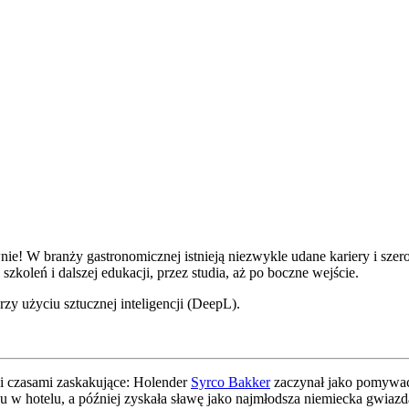
ciwnie! W branży gastronomicznej istnieją niezwykle udane kariery i s
szkoleń i dalszej edukacji, przez studia, aż po boczne wejście.
zy użyciu sztucznej inteligencji (DeepL).
 i czasami zaskakujące: Holender
Syrco Bakker
zaczynał jako pomywacz
u w hotelu, a później zyskała sławę jako najmłodsza niemiecka gwiaz