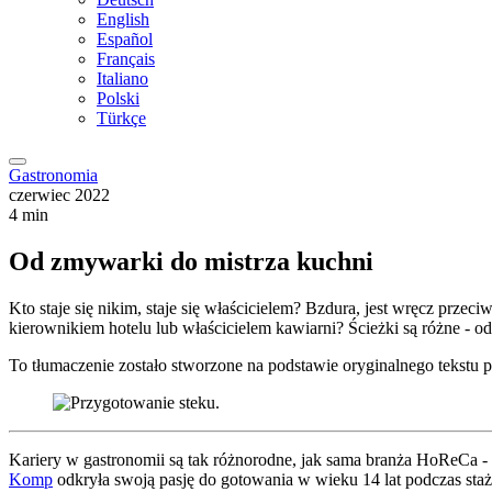
English
Español
Français
Italiano
Polski
Türkçe
Gastronomia
czerwiec 2022
4 min
Od zmywarki do mistrza kuchni
Kto staje się nikim, staje się właścicielem? Bzdura, jest wręcz prze
kierownikiem hotelu lub właścicielem kawiarni? Ścieżki są różne - od 
To tłumaczenie zostało stworzone na podstawie oryginalnego tekstu pr
Kariery w gastronomii są tak różnorodne, jak sama branża HoReCa -
Komp
odkryła swoją pasję do gotowania w wieku 14 lat podczas staż