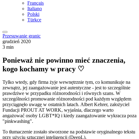
Français
Italiano
Polski
Türkçe
Przesuwanie granic
grudzień 2020
3 min
Ponieważ nie powinno mieć znaczenia,
kogo kochamy w pracy ♡
Tylko wtedy, gdy firma żyje wewnętrznie tym, co komunikuje na
zewnątrz, jej zaangażowanie jest autentyczne - jest to szczególnie
prawdziwe w przypadku różnorodności i równych szans. W
szczególności promowanie różnorodności pod każdym względem
przyciągnęło uwagę w ostatnich latach. Albert Kehrer, założyciel
Fundacji PROUT AT WORK, wyjaśnia, dlaczego warto
angażować osoby LGBT*IQ i kiedy zaangażowanie wykracza poza
"pinkwashing".
To tłumaczenie zostało stworzone na podstawie oryginalnego tekstu
przy użyciu sztucznej inteligencji (DeepL).