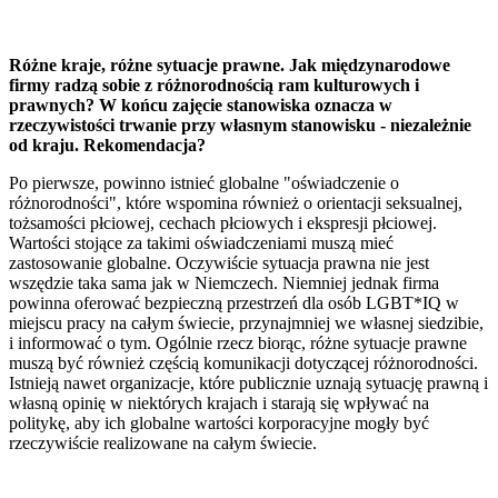
Różne kraje, różne sytuacje prawne. Jak międzynarodowe
firmy radzą sobie z różnorodnością ram kulturowych i
prawnych? W końcu zajęcie stanowiska oznacza w
rzeczywistości trwanie przy własnym stanowisku - niezależnie
od kraju. Rekomendacja?
Po pierwsze, powinno istnieć globalne "oświadczenie o
różnorodności", które wspomina również o orientacji seksualnej,
tożsamości płciowej, cechach płciowych i ekspresji płciowej.
Wartości stojące za takimi oświadczeniami muszą mieć
zastosowanie globalne. Oczywiście sytuacja prawna nie jest
wszędzie taka sama jak w Niemczech. Niemniej jednak firma
powinna oferować bezpieczną przestrzeń dla osób LGBT*IQ w
miejscu pracy na całym świecie, przynajmniej we własnej siedzibie,
i informować o tym. Ogólnie rzecz biorąc, różne sytuacje prawne
muszą być również częścią komunikacji dotyczącej różnorodności.
Istnieją nawet organizacje, które publicznie uznają sytuację prawną i
własną opinię w niektórych krajach i starają się wpływać na
politykę, aby ich globalne wartości korporacyjne mogły być
rzeczywiście realizowane na całym świecie.