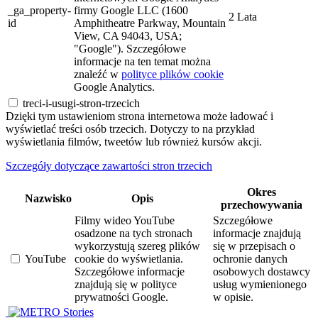
_ga_property-
firmy Google LLC (1600
2 Lata
id
Amphitheatre Parkway, Mountain
View, CA 94043, USA;
"Google"). Szczegółowe
informacje na ten temat można
znaleźć w
polityce plików cookie
Google Analytics.
treci-i-usugi-stron-trzecich
Dzięki tym ustawieniom strona internetowa może ładować i
wyświetlać treści osób trzecich. Dotyczy to na przykład
wyświetlania filmów, tweetów lub również kursów akcji.
Szczegóły dotyczące zawartości stron trzecich
Okres
Nazwisko
Opis
przechowywania
Filmy wideo YouTube
Szczegółowe
osadzone na tych stronach
informacje znajdują
wykorzystują szereg plików
się w przepisach o
YouTube
cookie do wyświetlania.
ochronie danych
Szczegółowe informacje
osobowych dostawcy
znajdują się w polityce
usług wymienionego
prywatności Google.
w opisie.
Stories