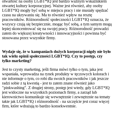
otwartość na osoby LGBT*IQ jest bardzo ważnym wskaźnikiem
otwartej kultury korporacyjnej. Ważne jest również, aby osoby
LGBT*IQ mogły być sobą w miejscu pracy i nie musiały spędzać
czasu na ukrywaniu się. Ma to również wpływ na resztę
pracowników. Różnorodność społeczności LGBT*IQ oznacza, że
wszyscy czują się bezpiecznie, mogąc być sobą, a tym samym mogą
lepiej skoncentrować się na swojej pracy. Różnorodność prowadzi
zatem do większej kreatywności i innowacyjności i powinna być
stosowana przez wszystkie firmy.
Wydaje się, że w kampaniach dużych korporacji nigdy nie było
tak wielu opinii społeczności LGBT*IQ. Czy to postęp, czy
tylko marketing?
Jest to czysty marketing, jeśli firma mówi tylko o tym, jaka jest
wspaniała, wprowadza na rynek produkty w tęczowych kolorach i
nie informuje o tym, co robi dla swoich pracowników i jak jeszcze
radzi sobie z tą kwestią - jest to zatem znane również jako
"pinkwashing". Z drugiej strony, postęp jest wtedy, gdy LGBT*IQ
jest widoczne na wszystkich poziomach firmy, a zarząd lub
kierownictwo komunikuje się wewnętrznie i zewnętrznie na tematy
takie jak LGBT*IQ i różnorodność - na szczęście jest coraz więcej
firm, które wdrażają to bardzo konsekwentnie.