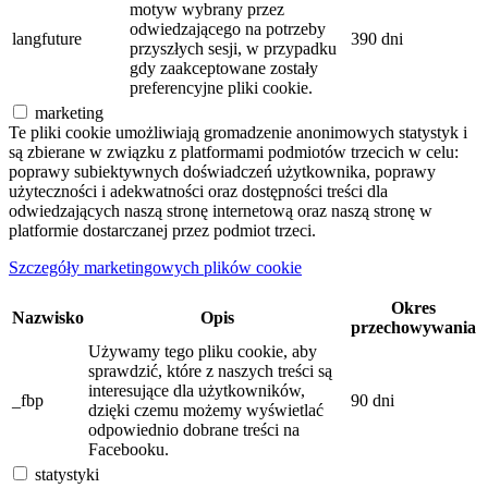
motyw wybrany przez
odwiedzającego na potrzeby
langfuture
390 dni
przyszłych sesji, w przypadku
gdy zaakceptowane zostały
preferencyjne pliki cookie.
marketing
Te pliki cookie umożliwiają gromadzenie anonimowych statystyk i
są zbierane w związku z platformami podmiotów trzecich w celu:
poprawy subiektywnych doświadczeń użytkownika, poprawy
użyteczności i adekwatności oraz dostępności treści dla
odwiedzających naszą stronę internetową oraz naszą stronę w
platformie dostarczanej przez podmiot trzeci.
Szczegóły marketingowych plików cookie
Okres
Nazwisko
Opis
przechowywania
Używamy tego pliku cookie, aby
sprawdzić, które z naszych treści są
interesujące dla użytkowników,
_fbp
90 dni
dzięki czemu możemy wyświetlać
odpowiednio dobrane treści na
Facebooku.
statystyki