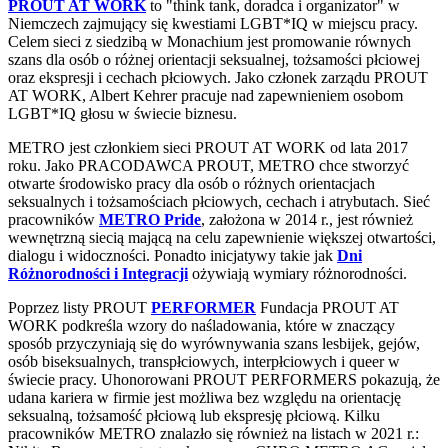
PROUT AT WORK
to "think tank, doradca i organizator" w
Niemczech zajmujący się kwestiami LGBT*IQ w miejscu pracy.
Celem sieci z siedzibą w Monachium jest promowanie równych
szans dla osób o różnej orientacji seksualnej, tożsamości płciowej
oraz ekspresji i cechach płciowych. Jako członek zarządu PROUT
AT WORK, Albert Kehrer pracuje nad zapewnieniem osobom
LGBT*IQ głosu w świecie biznesu.
METRO jest członkiem sieci PROUT AT WORK od lata 2017
roku. Jako PRACODAWCA PROUT, METRO chce stworzyć
otwarte środowisko pracy dla osób o różnych orientacjach
seksualnych i tożsamościach płciowych, cechach i atrybutach. Sieć
pracowników
METRO Pride
, założona w 2014 r., jest również
wewnętrzną siecią mającą na celu zapewnienie większej otwartości,
dialogu i widoczności. Ponadto inicjatywy takie jak
Dni
Różnorodności i Integracji
ożywiają wymiary różnorodności.
Poprzez listy PROUT
PERFORMER
Fundacja PROUT AT
WORK podkreśla wzory do naśladowania, które w znaczący
sposób przyczyniają się do wyrównywania szans lesbijek, gejów,
osób biseksualnych, transpłciowych, interpłciowych i queer w
świecie pracy. Uhonorowani PROUT PERFORMERS pokazują, że
udana kariera w firmie jest możliwa bez względu na orientację
seksualną, tożsamość płciową lub ekspresję płciową. Kilku
pracowników METRO znalazło się również na listach w 2021 r.: