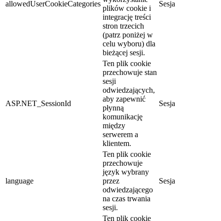
allowedUserCookieCategories
Sesja
plików cookie i
integrację treści
stron trzecich
(patrz poniżej w
celu wyboru) dla
bieżącej sesji.
Ten plik cookie
przechowuje stan
sesji
odwiedzających,
aby zapewnić
ASP.NET_SessionId
Sesja
płynną
komunikację
między
serwerem a
klientem.
Ten plik cookie
przechowuje
język wybrany
language
przez
Sesja
odwiedzającego
na czas trwania
sesji.
Ten plik cookie