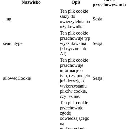
Nazwisko
Opis
przechowywania
Ten plik cookie
służy do
_mg
Sesja
uwierzytelniania
użytkownika.
Ten plik cookie
przechowuje typ
searchtype
wyszukiwania
Sesja
(klasyczne lub
AI).
Ten plik cookie
przechowuje
informacje o
tym, czy podjęto
allowedCookie
Sesja
już decyzję o
wykorzystaniu
plików cookie,
czy też nie.
Ten plik cookie
przechowuje
zgodę
odwiedzającego
na
wykorzystanie