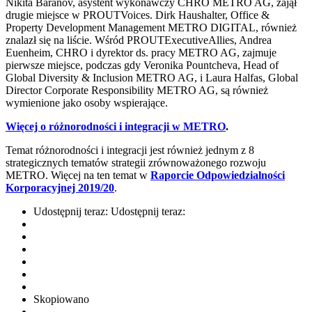
Nikita Baranov, asystent wykonawczy CHRO METRO AG, zajął
drugie miejsce w PROUTVoices. Dirk Haushalter, Office &
Property Development Management METRO DIGITAL, również
znalazł się na liście. Wśród PROUTExecutiveAllies, Andrea
Euenheim, CHRO i dyrektor ds. pracy METRO AG, zajmuje
pierwsze miejsce, podczas gdy Veronika Pountcheva, Head of
Global Diversity & Inclusion METRO AG, i Laura Halfas, Global
Director Corporate Responsibility METRO AG, są również
wymienione jako osoby wspierające.
Więcej o różnorodności i integracji w METRO
.
Temat różnorodności i integracji jest również jednym z 8
strategicznych tematów strategii zrównoważonego rozwoju
METRO. Więcej na ten temat w
Raporcie Odpowiedzialności
Korporacyjnej 2019/20
.
Udostępnij teraz:
Udostępnij teraz:
Skopiowano