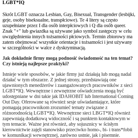
LGBT*IQ
Skrót LGBT oznacza Lesbian, Gay, Bisexual, Transgender (lesbijki,
geje, osoby biseksualne, transpłciowe). Te 4 litery są często
uzupełniane przez I dla osób interpłciowych i Q dla osób queer.
Znak "+" lub gwiazdka są używane jako symbol zastępczy w celu
uwzględnienia innych tożsamości płciowych. Termin zbiorowy ma
zatem obejmować wszystkie orientacje i tożsamości i jest używany
w szczególności w walce z dyskryminacją.
Jak dokładnie firmy mogą podnosić świadomość na ten temat?
Czy istnieją najlepsze praktyki?
Istnieje wiele sposobów, w jakie firmy już działają lub mogą nadal
działać w tym obszarze. Z jednej strony, przedstawiają one
ujawnionych menedżerów i zaangażowanych pracowników z sieci
LGBT*IQ. Wewnętrzne i zewnętrzne oświadczenia mogą być
udostępniane w dni takie jak IDAHOBIT lub International Coming
Out Day. Oferowane są również sesje uświadamiające, które
pomagają pracownikom zrozumieć tematy związane z
różnorodnością LGBT*IQ. Wewnętrzne sieci LBGT*IQ również
zapewniają dodatkową widoczność i są punktem kontaktowym w
tym temacie. Ważne jest również, aby sojusznicy w ścisłym
kierownictwie zajęli stanowisko przeciwko homo-, bi- i trans*fobii
w komunikacji wewnętrznej, zarówno ustnie, jak i pisemnie.