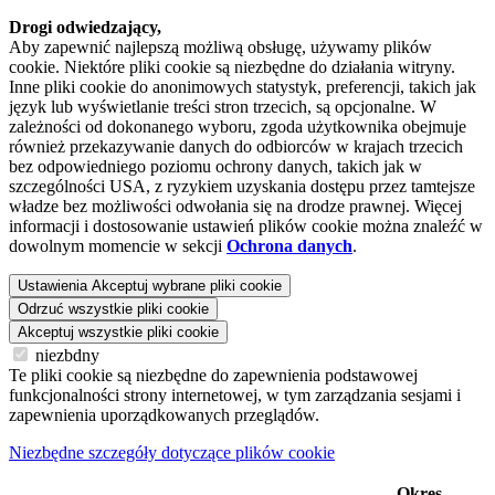
Drogi odwiedzający,
Aby zapewnić najlepszą możliwą obsługę, używamy plików
cookie. Niektóre pliki cookie są niezbędne do działania witryny.
Inne pliki cookie do anonimowych statystyk, preferencji, takich jak
język lub wyświetlanie treści stron trzecich, są opcjonalne. W
zależności od dokonanego wyboru, zgoda użytkownika obejmuje
również przekazywanie danych do odbiorców w krajach trzecich
bez odpowiedniego poziomu ochrony danych, takich jak w
szczególności USA, z ryzykiem uzyskania dostępu przez tamtejsze
władze bez możliwości odwołania się na drodze prawnej. Więcej
informacji i dostosowanie ustawień plików cookie można znaleźć w
dowolnym momencie w sekcji
Ochrona danych
.
Ustawienia
Akceptuj wybrane pliki cookie
Odrzuć wszystkie pliki cookie
Akceptuj wszystkie pliki cookie
niezbdny
Te pliki cookie są niezbędne do zapewnienia podstawowej
funkcjonalności strony internetowej, w tym zarządzania sesjami i
zapewnienia uporządkowanych przeglądów.
Niezbędne szczegóły dotyczące plików cookie
Okres