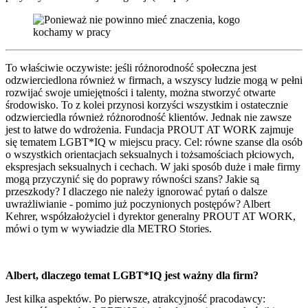
To właściwie oczywiste: jeśli różnorodność społeczna jest
odzwierciedlona również w firmach, a wszyscy ludzie mogą w pełni
rozwijać swoje umiejętności i talenty, można stworzyć otwarte
środowisko. To z kolei przynosi korzyści wszystkim i ostatecznie
odzwierciedla również różnorodność klientów. Jednak nie zawsze
jest to łatwe do wdrożenia. Fundacja PROUT AT WORK zajmuje
się tematem LGBT*IQ w miejscu pracy. Cel: równe szanse dla osób
o wszystkich orientacjach seksualnych i tożsamościach płciowych,
ekspresjach seksualnych i cechach. W jaki sposób duże i małe firmy
mogą przyczynić się do poprawy równości szans? Jakie są
przeszkody? I dlaczego nie należy ignorować pytań o dalsze
uwrażliwianie - pomimo już poczynionych postępów? Albert
Kehrer, współzałożyciel i dyrektor generalny PROUT AT WORK,
mówi o tym w wywiadzie dla METRO Stories.
Albert, dlaczego temat LGBT*IQ jest ważny dla firm?
Jest kilka aspektów. Po pierwsze, atrakcyjność pracodawcy: