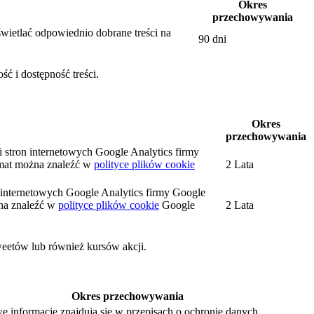
Okres
przechowywania
wietlać odpowiednio dobrane treści na
90 dni
ć i dostępność treści.
Okres
przechowywania
i stron internetowych Google Analytics firmy
mat można znaleźć w
polityce plików cookie
2 Lata
on internetowych Google Analytics firmy Google
na znaleźć w
polityce plików cookie
Google
2 Lata
weetów lub również kursów akcji.
Okres przechowywania
e informacje znajdują się w przepisach o ochronie danych