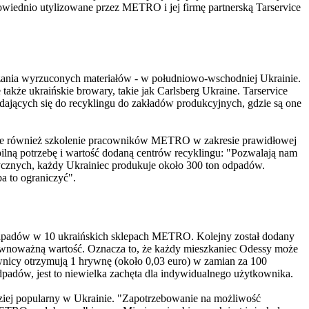
powiednio utylizowane przez METRO i jej firmę partnerską Tarservice
rzania wyrzuconych materiałów - w południowo-wschodniej Ukrainie.
akże ukraińskie browary, takie jak Carlsberg Ukraine. Tarservice
dających się do recyklingu do zakładów produkcyjnych, gdzie są one
e również szkolenie pracowników METRO w zakresie prawidłowej
ilną potrzebę i wartość dodaną centrów recyklingu: "Pozwalają nam
cznych, każdy Ukrainiec produkuje około 300 ton odpadów.
a to ograniczyć".
odpadów w 10 ukraińskich sklepach METRO. Kolejny został dodany
równoważną wartość. Oznacza to, że każdy mieszkaniec Odessy może
wnicy otrzymują 1 hrywnę (około 0,03 euro) w zamian za 100
dpadów, jest to niewielka zachęta dla indywidualnego użytkownika.
rdziej popularny w Ukrainie. "Zapotrzebowanie na możliwość