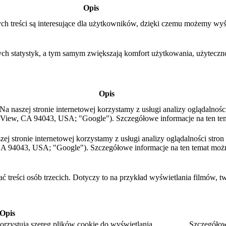
Opis
ch treści są interesujące dla użytkowników, dzięki czemu możemy wyś
ych statystyk, a tym samym zwiększają komfort użytkowania, użytecznoś
Opis
a naszej stronie internetowej korzystamy z usługi analizy oglądalnośc
View, CA 94043, USA; "Google"). Szczegółowe informacje na ten te
aszej stronie internetowej korzystamy z usługi analizy oglądalności str
A 94043, USA; "Google"). Szczegółowe informacje na ten temat moż
ć treści osób trzecich. Dotyczy to na przykład wyświetlania filmów, t
Opis
rzystują szereg plików cookie do wyświetlania.
Szczegółow