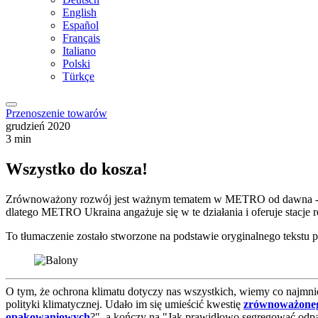
English
Español
Français
Italiano
Polski
Türkçe
Przenoszenie towarów
grudzień 2020
3 min
Wszystko do kosza!
Zrównoważony rozwój jest ważnym tematem w METRO od dawna - i to w
dlatego METRO Ukraina angażuje się w te działania i oferuje stacje r
To tłumaczenie zostało stworzone na podstawie oryginalnego tekstu pr
O tym, że ochrona klimatu dotyczy nas wszystkich, wiemy co najmniej
polityki klimatycznej. Udało im się umieścić kwestię
zrównoważone
opakowaniowych
?", a kończy na "Jak prawidłowo segregować odpa