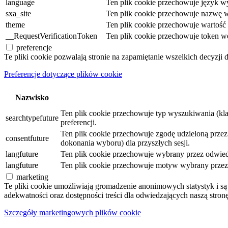
language
Ten plik cookie przechowuje język wy
sxa_site
Ten plik cookie przechowuje nazwę w
theme
Ten plik cookie przechowuje wartoś
__RequestVerificationToken
Ten plik cookie przechowuje token w
preferencje
Te pliki cookie pozwalają stronie na zapamiętanie wszelkich decyzji 
Preferencje dotyczące plików cookie
Nazwisko
Ten plik cookie przechowuje typ wyszukiwania (kl
searchtypefuture
preferencji.
Ten plik cookie przechowuje zgodę udzieloną przez o
consentfuture
dokonania wyboru) dla przyszłych sesji.
langfuture
Ten plik cookie przechowuje wybrany przez odwiedz
langfuture
Ten plik cookie przechowuje motyw wybrany przez o
marketing
Te pliki cookie umożliwiają gromadzenie anonimowych statystyk i 
adekwatności oraz dostępności treści dla odwiedzających naszą stronę
Szczegóły marketingowych plików cookie