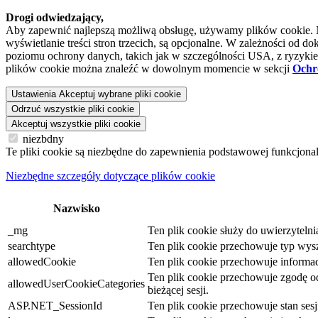
Drogi odwiedzający,
Aby zapewnić najlepszą możliwą obsługę, używamy plików cookie. Niek
wyświetlanie treści stron trzecich, są opcjonalne. W zależności o
poziomu ochrony danych, takich jak w szczególności USA, z ryzykiem
plików cookie można znaleźć w dowolnym momencie w sekcji
Ochr
Ustawienia
Akceptuj wybrane pliki cookie
Odrzuć wszystkie pliki cookie
Akceptuj wszystkie pliki cookie
niezbdny
Te pliki cookie są niezbędne do zapewnienia podstawowej funkcjona
Niezbędne szczegóły dotyczące plików cookie
Nazwisko
_mg
Ten plik cookie służy do uwierzyteln
searchtype
Ten plik cookie przechowuje typ wysz
allowedCookie
Ten plik cookie przechowuje informacj
Ten plik cookie przechowuje zgodę odw
allowedUserCookieCategories
bieżącej sesji.
ASP.NET_SessionId
Ten plik cookie przechowuje stan se