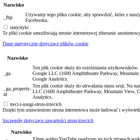
Nazwisko
Używamy tego pliku cookie, aby sprawdzić, które z naszy
_fbp
Facebooku.
statystyki
Te pliki cookie umożliwiają stronie internetowej zbieranie anonimow
Dane statystyczne dotyczące plików cookie
Nazwisko
Ten plik cookie służy do rozróżniania użytkowników. N
_ga
Google LLC (1600 Amphitheatre Parkway, Mountain 
Google Analytics.
Ten plik cookie służy do utrwalania stanu sesji. Na n
_ga_property-
LLC (1600 Amphitheatre Parkway, Mountain View, C
id
Analytics.
treci-i-usugi-stron-trzecich
Dzięki tym ustawieniom strona internetowa może ładować i wyświetla
Szczegóły dotyczące zawartości stron trzecich
Nazwisko
Filmy wideo YouTube osadzone na tych stronach wyko