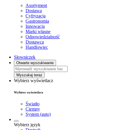
Asortyment
Dostawa
Cyfryzacja
Gastronomia
Innowacja
Marki własne
Odpowiedzialność
Dostawca
Handlowiec
Słowniczek
Otwarte wyszukiwanie
Wyszukaj teraz
Wybierz wyświetlacz
Wybierz wyświetlacz
Światło
Ciemny
System (auto)
Wybierz język
Deutsch