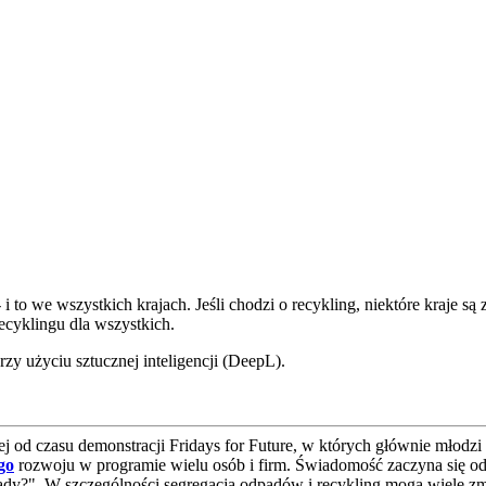
e wszystkich krajach. Jeśli chodzi o recykling, niektóre kraje są z
ecyklingu dla wszystkich.
zy użyciu sztucznej inteligencji (DeepL).
 od czasu demonstracji Fridays for Future, w których głównie młodzi lu
go
rozwoju w programie wielu osób i firm. Świadomość zaczyna się o
dy?". W szczególności segregacja odpadów i recykling mogą wiele z