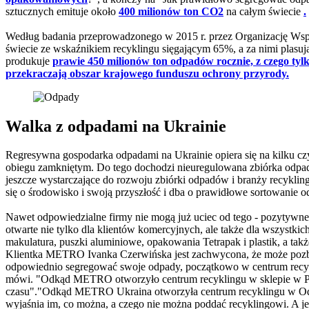
sztucznych emituje około
400 milionów ton CO2
na całym świecie
.
Według badania przeprowadzonego w 2015 r. przez Organizację W
świecie ze wskaźnikiem recyklingu sięgającym 65%, a za nimi plasują
produkuje
prawie 450 milionów ton odpadów rocznie, z czego tyl
przekraczają obszar krajowego funduszu ochrony przyrody.
Walka z odpadami na Ukrainie
Regresywna gospodarka odpadami na Ukrainie opiera się na kilku czy
obiegu zamkniętym. Do tego dochodzi nieuregulowana zbiórka odpad
jeszcze wystarczające do rozwoju zbiórki odpadów i branży recykli
się o środowisko i swoją przyszłość i dba o prawidłowe sortowanie 
Nawet odpowiedzialne firmy nie mogą już uciec od tego - pozytywneg
otwarte nie tylko dla klientów komercyjnych, ale także dla wszystk
makulatura, puszki aluminiowe, opakowania Tetrapak i plastik, a takż
Klientka METRO Ivanka Czerwińska jest zachwycona, że może pozby
odpowiednio segregować swoje odpady, początkowo w centrum recyk
mówi. "Odkąd METRO otworzyło centrum recyklingu w sklepie w Poz
czasu"."Odkąd METRO Ukraina otworzyła centrum recyklingu w Odess
wyjaśnia im, co można, a czego nie można poddać recyklingowi. A jeś