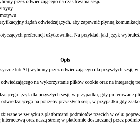
brany przez odwiedzającego na czas trwania sesji.
itryny
ć motywu
eryfikacyjny żądań odwiedzających, aby zapewnić płynną komunikacj
dotyczących preferencji użytkownika. Na przykład, jaki język wybrałeś
Opis
asyczne lub AI) wybrany przez odwiedzającego dla przyszłych sesji, 
dwiedzającego na wykorzystanie plików cookie oraz na integrację treśc
ającego język dla przyszłych sesji, w przypadku, gdy preferowane pli
dwiedzającego na potrzeby przyszłych sesji, w przypadku gdy zaakcep
są zbierane w związku z platformami podmiotów trzecich w celu: popr
 internetową oraz naszą stronę w platformie dostarczanej przez podmiot