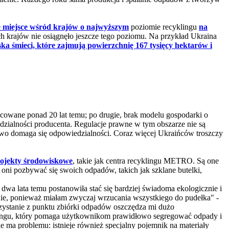
e miejsce wśród krajów o najwyższym
poziomie recyklingu
na
ch krajów nie osiągnęło jeszcze tego poziomu. Na przykład Ukraina
ska śmieci, które zajmują powierzchnię 167 tysięcy hektarów i
acowane ponad 20 lat temu; po drugie, brak modelu gospodarki o
ialności producenta. Regulacje prawne w tym obszarze nie są
stwo domaga się odpowiedzialności. Coraz więcej Ukraińców troszczy
ojekty środowiskowe
, takie jak centra recyklingu METRO. Są one
oni pozbywać się swoich odpadów, takich jak szklane butelki,
 lata temu postanowiła stać się bardziej świadoma ekologicznie i
ie, ponieważ miałam zwyczaj wrzucania wszystkiego do pudełka" -
ystanie z punktu zbiórki odpadów oszczędza mi dużo
klingu, który pomaga użytkownikom prawidłowo segregować odpady i
e ma problemu: istnieje również specjalny pojemnik na materiały