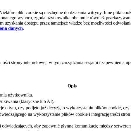
tóre pliki cookie są niezbędne do działania witryny. Inne pliki cooki
d dokonanego wyboru, zgoda użytkownika obejmuje również przekazywa
 uzyskania dostępu przez tamtejsze władze bez możliwości odwołania 
ona danych
.
lności strony internetowej, w tym zarządzania sesjami i zapewnienia 
Opis
iania użytkownika.
ukiwania (klasyczne lub AI).
e o tym, czy podjęto już decyzję o wykorzystaniu plików cookie, czy t
iedzającego na wykorzystanie plików cookie i integrację treści stron 
sji odwiedzających, aby zapewnić płynną komunikację między serwerem