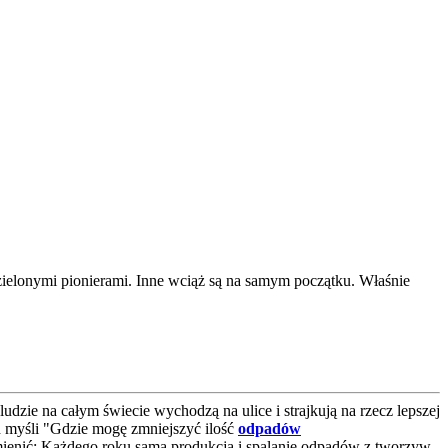
ielonymi pionierami. Inne wciąż są na samym początku. Właśnie
dzie na całym świecie wychodzą na ulice i strajkują na rzecz lepszej
d myśli "Gdzie mogę zmniejszyć ilość
odpadów
mienić: Każdego roku sama produkcja i spalanie odpadów z tworzyw