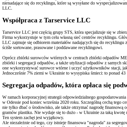
nienadające się do recyklingu, które są wysyłane do wyspecjalizowa
LLC.
Współpraca z Tarservice LLC
Tarservice LLC jest częścią grupy STS, która specjalizuje się w 
Firma wykorzystuje w tym celu własną sieć centrów recyklingu. Głów
LLC zajmuje się odbiorem materiałów nadających się do recyklingu z
ściśle sortowane, prasowane i poddawane recyklingowi.
Oprócz zbiórki surowców wtórnych w centrach zbiórki odpadów M
zbiórki i segregacji odpadów, a także utylizacji odpadów z samych 
one wykorzystywać surowce wtórne i uczyć użytkowników stacji, j
Jednocześnie 7% ziemi w Ukrainie to wysypiska śmieci: to ponad 43 t
Segregacja odpadów, która opłaca się pod
W ramach korporacyjnej strategii odpowiedzialnego gospodarowan
w Odessie pod koniec września 2020 roku. Szczególną cechą tego c
nie tylko dbać o środowisko, ale także otrzymać nagrodę finansową
gramów plastiku. Nie wydaje się to dużo - w Ukrainie za taką kwotę
Ten system zachęt jest wyjątkowy.
Ale niezależnie od tego, czy istnieje finansowa "nagroda" za segreg