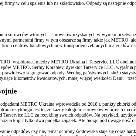
nej firmy w celu spalenia lub na składowisko. Odpady są następnie od
zbieraniu surowców wtórnych - surowców uzyskanych w wyniku przetwa
nymi partnerami firmy w tym obszarze są firmy takie jak METRO, ale t
 firm i centrów handlowych oraz transportem zebranych materiałów na
ETRO, współpraca między METRO Ukraina i Tarservice LLC obejmuj
sklepów METRO. Serhiy Korablev, dyrektor Tarservice LLC, wyjaśnia p
ak prawidłowo segregować odpady. Według państwowych służb statysty
ysiące kilometrów kwadratowych, mniej więcej wielkości Danii - trzeb
wójnie
ia odpadami METRO Ukraina wprowadziła od 2018 r. punkty zbiórki 
entrum recyklingu jest to, że każdy kilogram surowców wtórnych ma 
 od Tarservice LLC za recykling swoich odpadów. Na przykład, użytko
 można kupić tylko dwa pudełka zapałek. Ale biorąc pod uwagę ilość o
owanie odpadów, czy nie, temat ochrony środowiska staje się coraz ba