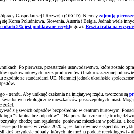
spółpracy Gospodarczej i Rozwoju (OECD), Niemcy
zajmują pierwsz
 się Korea Południowa, Słowenia, Austria i Belgia. Jednak wiele inny
ko około 5% jest poddawane recykl
ingowi.
Reszta trafia na wysypi
nnikach. Po pierwsze, przestarzałe ustawodawstwo, które zostało opr
ów opakowaniowych przez producentów i brak rozszerzonej odpowiedz
ngu zgodnie ze standardami UE. Niemniej jednak ukraińskie społeczeń
odpadów.
o - trendu. Aby uniknąć czekania na inicjatywę rządu, tworzone są
pr
ich świadomych ekologicznie mieszkańców poszczególnych miast. Mogą 
e żużel.
wać się swoich odpadów bezpośrednio w centrum hurtowym. Ponad dwa
lingu "Ukraina bez odpadów". "Na początku czułam się trochę dziwn
nyaky, chodzę tam regularnie, ponieważ mieszkam w pobliżu, a korz
ie pod koniec września 2020 r., jest tam również ekspert ds. recy
li ktoś przyniesie odpady, których nie można poddać recyklingowi - ni