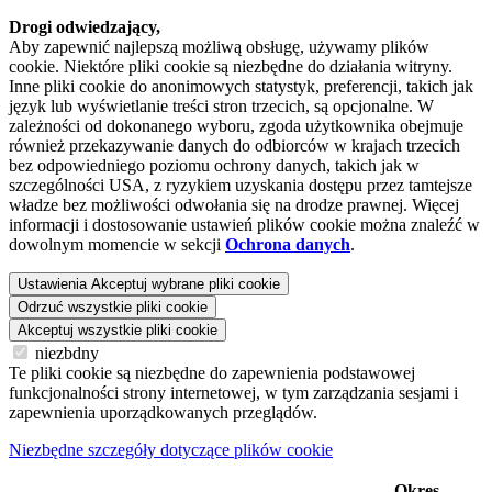
Drogi odwiedzający,
Aby zapewnić najlepszą możliwą obsługę, używamy plików
cookie. Niektóre pliki cookie są niezbędne do działania witryny.
Inne pliki cookie do anonimowych statystyk, preferencji, takich jak
język lub wyświetlanie treści stron trzecich, są opcjonalne. W
zależności od dokonanego wyboru, zgoda użytkownika obejmuje
również przekazywanie danych do odbiorców w krajach trzecich
bez odpowiedniego poziomu ochrony danych, takich jak w
szczególności USA, z ryzykiem uzyskania dostępu przez tamtejsze
władze bez możliwości odwołania się na drodze prawnej. Więcej
informacji i dostosowanie ustawień plików cookie można znaleźć w
dowolnym momencie w sekcji
Ochrona danych
.
Ustawienia
Akceptuj wybrane pliki cookie
Odrzuć wszystkie pliki cookie
Akceptuj wszystkie pliki cookie
niezbdny
Te pliki cookie są niezbędne do zapewnienia podstawowej
funkcjonalności strony internetowej, w tym zarządzania sesjami i
zapewnienia uporządkowanych przeglądów.
Niezbędne szczegóły dotyczące plików cookie
Okres