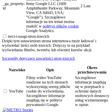
_ga_property-
firmy Google LLC (1600
2 Lata
id
Amphitheatre Parkway, Mountain
View, CA 94043, USA;
"Google"). Szczegółowe
informacje na ten temat można
znaleźć w
polityce plików cookie
Google Analytics.
treci-i-usugi-stron-trzecich
Dzięki tym ustawieniom strona internetowa może ładować i
wyświetlać treści osób trzecich. Dotyczy to na przykład
wyświetlania filmów, tweetów lub również kursów akcji.
Szczegóły dotyczące zawartości stron trzecich
Okres
Nazwisko
Opis
przechowywania
Filmy wideo YouTube
Szczegółowe
osadzone na tych stronach
informacje znajdują
wykorzystują szereg plików
się w przepisach o
YouTube
cookie do wyświetlania.
ochronie danych
Szczegółowe informacje
osobowych dostawcy
znajdują się w polityce
usług wymienionego
prywatności Google.
w opisie.
Stories