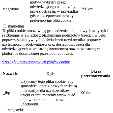
motyw wybrany przez
odwiedzającego na potrzeby
langfuture
390 dni
przyszłych sesji, w przypadku
gdy zaakceptowane zostały
preferencyjne pliki cookie.
marketing
Te pliki cookie umożliwiają gromadzenie anonimowych statystyk i
są zbierane w związku z platformami podmiotów trzecich w celu:
poprawy subiektywnych doświadczeń użytkownika, poprawy
użyteczności i adekwatności oraz dostępności treści dla
odwiedzających naszą stronę internetową oraz naszą stronę w
platformie dostarczanej przez podmiot trzeci.
Szczegóły marketingowych plików cookie
Okres
Nazwisko
Opis
przechowywania
Używamy tego pliku cookie, aby
sprawdzić, które z naszych treści są
interesujące dla użytkowników,
_fbp
90 dni
dzięki czemu możemy wyświetlać
odpowiednio dobrane treści na
Facebooku.
statystyki