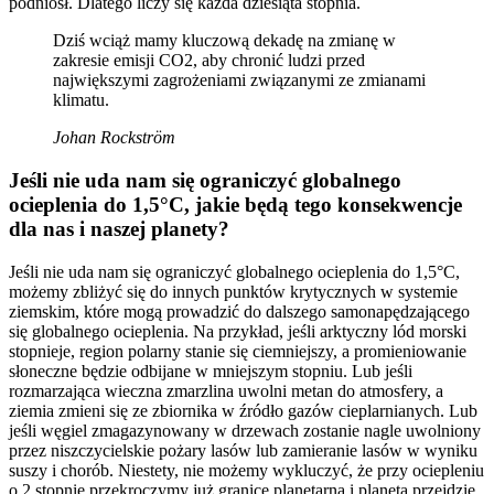
podniósł. Dlatego liczy się każda dziesiąta stopnia.
Dziś wciąż mamy kluczową dekadę na zmianę w
zakresie emisji CO2, aby chronić ludzi przed
największymi zagrożeniami związanymi ze zmianami
klimatu.
Johan Rockström
Jeśli nie uda nam się ograniczyć globalnego
ocieplenia do 1,5°C, jakie będą tego konsekwencje
dla nas i naszej planety?
Jeśli nie uda nam się ograniczyć globalnego ocieplenia do 1,5°C,
możemy zbliżyć się do innych punktów krytycznych w systemie
ziemskim, które mogą prowadzić do dalszego samonapędzającego
się globalnego ocieplenia. Na przykład, jeśli arktyczny lód morski
stopnieje, region polarny stanie się ciemniejszy, a promieniowanie
słoneczne będzie odbijane w mniejszym stopniu. Lub jeśli
rozmarzająca wieczna zmarzlina uwolni metan do atmosfery, a
ziemia zmieni się ze zbiornika w źródło gazów cieplarnianych. Lub
jeśli węgiel zmagazynowany w drzewach zostanie nagle uwolniony
przez niszczycielskie pożary lasów lub zamieranie lasów w wyniku
suszy i chorób. Niestety, nie możemy wykluczyć, że przy ociepleniu
o 2 stopnie przekroczymy już granicę planetarną i planeta przejdzie