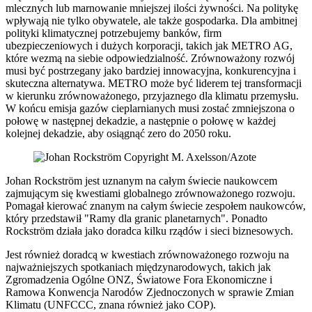
mlecznych lub marnowanie mniejszej ilości żywności. Na politykę
wpływają nie tylko obywatele, ale także gospodarka. Dla ambitnej
polityki klimatycznej potrzebujemy banków, firm
ubezpieczeniowych i dużych korporacji, takich jak METRO AG,
które wezmą na siebie odpowiedzialność. Zrównoważony rozwój
musi być postrzegany jako bardziej innowacyjna, konkurencyjna i
skuteczna alternatywa. METRO może być liderem tej transformacji
w kierunku zrównoważonego, przyjaznego dla klimatu przemysłu.
W końcu emisja gazów cieplarnianych musi zostać zmniejszona o
połowę w następnej dekadzie, a następnie o połowę w każdej
kolejnej dekadzie, aby osiągnąć zero do 2050 roku.
Johan Rockström jest uznanym na całym świecie naukowcem
zajmującym się kwestiami globalnego zrównoważonego rozwoju.
Pomagał kierować znanym na całym świecie zespołem naukowców,
który przedstawił "Ramy dla granic planetarnych". Ponadto
Rockström działa jako doradca kilku rządów i sieci biznesowych.
Jest również doradcą w kwestiach zrównoważonego rozwoju na
najważniejszych spotkaniach międzynarodowych, takich jak
Zgromadzenia Ogólne ONZ, Światowe Fora Ekonomiczne i
Ramowa Konwencja Narodów Zjednoczonych w sprawie Zmian
Klimatu (UNFCCC, znana również jako COP).