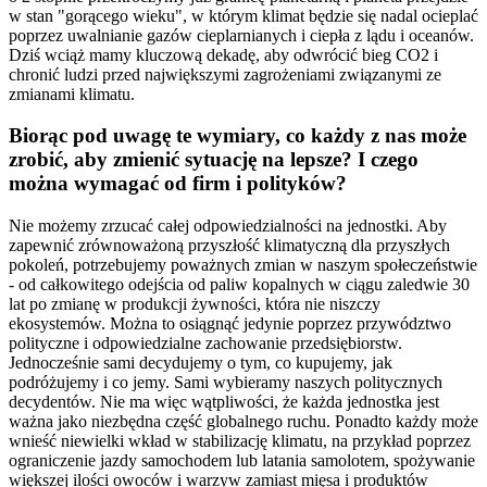
w stan "gorącego wieku", w którym klimat będzie się nadal ocieplać
poprzez uwalnianie gazów cieplarnianych i ciepła z lądu i oceanów.
Dziś wciąż mamy kluczową dekadę, aby odwrócić bieg CO2 i
chronić ludzi przed największymi zagrożeniami związanymi ze
zmianami klimatu.
Biorąc pod uwagę te wymiary, co każdy z nas może
zrobić, aby zmienić sytuację na lepsze? I czego
można wymagać od firm i polityków?
Nie możemy zrzucać całej odpowiedzialności na jednostki. Aby
zapewnić zrównoważoną przyszłość klimatyczną dla przyszłych
pokoleń, potrzebujemy poważnych zmian w naszym społeczeństwie
- od całkowitego odejścia od paliw kopalnych w ciągu zaledwie 30
lat po zmianę w produkcji żywności, która nie niszczy
ekosystemów. Można to osiągnąć jedynie poprzez przywództwo
polityczne i odpowiedzialne zachowanie przedsiębiorstw.
Jednocześnie sami decydujemy o tym, co kupujemy, jak
podróżujemy i co jemy. Sami wybieramy naszych politycznych
decydentów. Nie ma więc wątpliwości, że każda jednostka jest
ważna jako niezbędna część globalnego ruchu. Ponadto każdy może
wnieść niewielki wkład w stabilizację klimatu, na przykład poprzez
ograniczenie jazdy samochodem lub latania samolotem, spożywanie
większej ilości owoców i warzyw zamiast mięsa i produktów