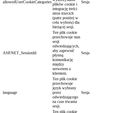
allowedUserCookieCategories
Sesja
plików cookie i
integrację treści
stron trzecich
(patrz poniżej w
celu wyboru) dla
bieżącej sesji.
Ten plik cookie
przechowuje stan
sesji
odwiedzających,
aby zapewnić
ASP.NET_SessionId
Sesja
płynną
komunikację
między
serwerem a
klientem.
Ten plik cookie
przechowuje
język wybrany
language
przez
Sesja
odwiedzającego
na czas trwania
sesji.
Ten plik cookie