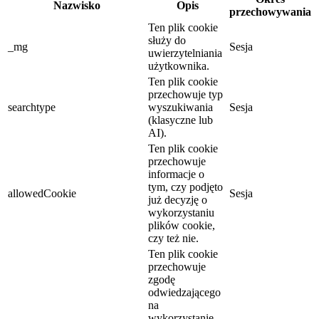
Nazwisko
Opis
przechowywania
Ten plik cookie
służy do
_mg
Sesja
uwierzytelniania
użytkownika.
Ten plik cookie
przechowuje typ
searchtype
wyszukiwania
Sesja
(klasyczne lub
AI).
Ten plik cookie
przechowuje
informacje o
tym, czy podjęto
allowedCookie
Sesja
już decyzję o
wykorzystaniu
plików cookie,
czy też nie.
Ten plik cookie
przechowuje
zgodę
odwiedzającego
na
wykorzystanie