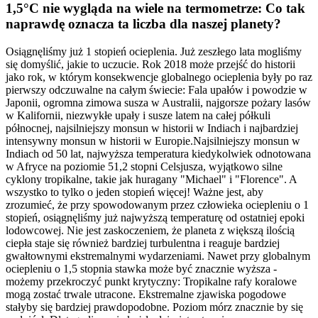
1,5°C nie wygląda na wiele na termometrze: Co tak
naprawdę oznacza ta liczba dla naszej planety?
Osiągnęliśmy już 1 stopień ocieplenia. Już zeszłego lata mogliśmy
się domyślić, jakie to uczucie. Rok 2018 może przejść do historii
jako rok, w którym konsekwencje globalnego ocieplenia były po raz
pierwszy odczuwalne na całym świecie: Fala upałów i powodzie w
Japonii, ogromna zimowa susza w Australii, najgorsze pożary lasów
w Kalifornii, niezwykłe upały i susze latem na całej półkuli
północnej, najsilniejszy monsun w historii w Indiach i najbardziej
intensywny monsun w historii w Europie.Najsilniejszy monsun w
Indiach od 50 lat, najwyższa temperatura kiedykolwiek odnotowana
w Afryce na poziomie 51,2 stopni Celsjusza, wyjątkowo silne
cyklony tropikalne, takie jak huragany "Michael" i "Florence". A
wszystko to tylko o jeden stopień więcej! Ważne jest, aby
zrozumieć, że przy spowodowanym przez człowieka ociepleniu o 1
stopień, osiągnęliśmy już najwyższą temperaturę od ostatniej epoki
lodowcowej. Nie jest zaskoczeniem, że planeta z większą ilością
ciepła staje się również bardziej turbulentna i reaguje bardziej
gwałtownymi ekstremalnymi wydarzeniami. Nawet przy globalnym
ociepleniu o 1,5 stopnia stawka może być znacznie wyższa -
możemy przekroczyć punkt krytyczny: Tropikalne rafy koralowe
mogą zostać trwale utracone. Ekstremalne zjawiska pogodowe
stałyby się bardziej prawdopodobne. Poziom mórz znacznie by się