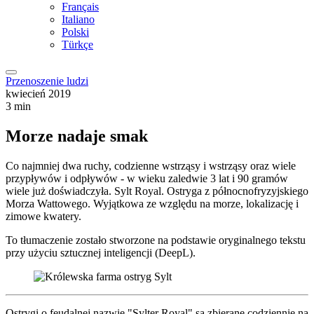
Français
Italiano
Polski
Türkçe
Przenoszenie ludzi
kwiecień 2019
3 min
Morze nadaje smak
Co najmniej dwa ruchy, codzienne wstrząsy i wstrząsy oraz wiele
przypływów i odpływów - w wieku zaledwie 3 lat i 90 gramów
wiele już doświadczyła. Sylt Royal. Ostryga z północnofryzyjskiego
Morza Wattowego. Wyjątkowa ze względu na morze, lokalizację i
zimowe kwatery.
To tłumaczenie zostało stworzone na podstawie oryginalnego tekstu
przy użyciu sztucznej inteligencji (DeepL).
Ostrygi o feudalnej nazwie "Sylter Royal" są zbierane codziennie na