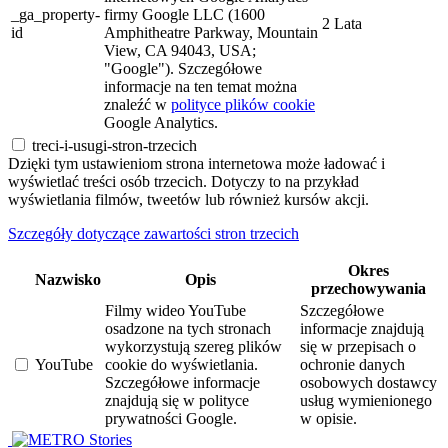
_ga_property-
firmy Google LLC (1600
2 Lata
id
Amphitheatre Parkway, Mountain
View, CA 94043, USA;
"Google"). Szczegółowe
informacje na ten temat można
znaleźć w
polityce plików cookie
Google Analytics.
treci-i-usugi-stron-trzecich
Dzięki tym ustawieniom strona internetowa może ładować i
wyświetlać treści osób trzecich. Dotyczy to na przykład
wyświetlania filmów, tweetów lub również kursów akcji.
Szczegóły dotyczące zawartości stron trzecich
Okres
Nazwisko
Opis
przechowywania
Filmy wideo YouTube
Szczegółowe
osadzone na tych stronach
informacje znajdują
wykorzystują szereg plików
się w przepisach o
YouTube
cookie do wyświetlania.
ochronie danych
Szczegółowe informacje
osobowych dostawcy
znajdują się w polityce
usług wymienionego
prywatności Google.
w opisie.
Stories