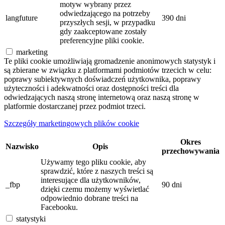
motyw wybrany przez
odwiedzającego na potrzeby
langfuture
390 dni
przyszłych sesji, w przypadku
gdy zaakceptowane zostały
preferencyjne pliki cookie.
marketing
Te pliki cookie umożliwiają gromadzenie anonimowych statystyk i
są zbierane w związku z platformami podmiotów trzecich w celu:
poprawy subiektywnych doświadczeń użytkownika, poprawy
użyteczności i adekwatności oraz dostępności treści dla
odwiedzających naszą stronę internetową oraz naszą stronę w
platformie dostarczanej przez podmiot trzeci.
Szczegóły marketingowych plików cookie
Okres
Nazwisko
Opis
przechowywania
Używamy tego pliku cookie, aby
sprawdzić, które z naszych treści są
interesujące dla użytkowników,
_fbp
90 dni
dzięki czemu możemy wyświetlać
odpowiednio dobrane treści na
Facebooku.
statystyki