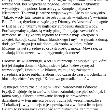
wyspie Sylt, bez względu na pogodę. Jest to jedna z najbardziej
wysuniętych na północ farm ostryg w Europie i jedyna w
Niemczech. To czyni je bardzo wyjątkowymi. Ale to nie wszystko.
"Jakość wody tutaj sprawia, że ostrygi są tak wyjątkowe", wyjaśnia
Bine Pöhner, dyrektor zarządzający Dittmeyer's Austern-Compagnie
w List na Sylt. "Mamy tu najlepszy europejski standard wody.
Porównywalny z jakością wody pitnej. Pomijając zawartość soli" -
uśmiecha się. "Tylko trzy regiony w Europie mają kategorię A:
zakątek Szkocji, część Morza Irlandzkiego i my" - wyjaśnia z dumą,
dodając: "Ostryga jest tak dobra, jak woda, w której rośnie.
Możemy nawet sprzedawać ostrygi prosto z morza. Mówi się, że
smakują lekko orzechowo i przyjemnie jak morze".
Urodziła się w Hamburgu, a od 14 lat pracuje na wyspie Sylt, która
jest jej drugim domem. Opisuje siebie jako "dziewczynę od
wszystkiego", która pilnuje bilansu, zajmuje się zakupami i
sprzedażą, a także public relations i od czasu do czasu wychodzi na
błota, aby zbierać ostrygi. "Kolorowa gromadka" - mówi.
Jej miejsce pracy znajduje się w Parku Narodowym Północnej
Fryzji. Znajduje się tu zarówno biuro zatrudniające pięć osób, jak i
farma ostryg. Obecnie uzyskanie licencji na prowadzenie
działalności w tym miejscu byłoby trudne lub wręcz niemożliwe.
"Lokalizacja w tym miejscu jest powiązana z wieloma licencjami.
Byłaby to przerażająca czynność administracyjna, zanim firma