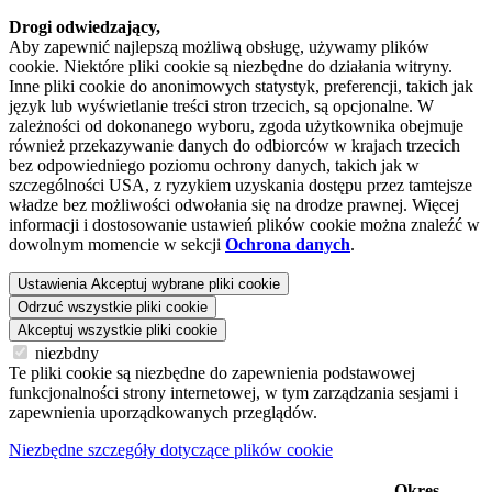
Drogi odwiedzający,
Aby zapewnić najlepszą możliwą obsługę, używamy plików
cookie. Niektóre pliki cookie są niezbędne do działania witryny.
Inne pliki cookie do anonimowych statystyk, preferencji, takich jak
język lub wyświetlanie treści stron trzecich, są opcjonalne. W
zależności od dokonanego wyboru, zgoda użytkownika obejmuje
również przekazywanie danych do odbiorców w krajach trzecich
bez odpowiedniego poziomu ochrony danych, takich jak w
szczególności USA, z ryzykiem uzyskania dostępu przez tamtejsze
władze bez możliwości odwołania się na drodze prawnej. Więcej
informacji i dostosowanie ustawień plików cookie można znaleźć w
dowolnym momencie w sekcji
Ochrona danych
.
Ustawienia
Akceptuj wybrane pliki cookie
Odrzuć wszystkie pliki cookie
Akceptuj wszystkie pliki cookie
niezbdny
Te pliki cookie są niezbędne do zapewnienia podstawowej
funkcjonalności strony internetowej, w tym zarządzania sesjami i
zapewnienia uporządkowanych przeglądów.
Niezbędne szczegóły dotyczące plików cookie
Okres