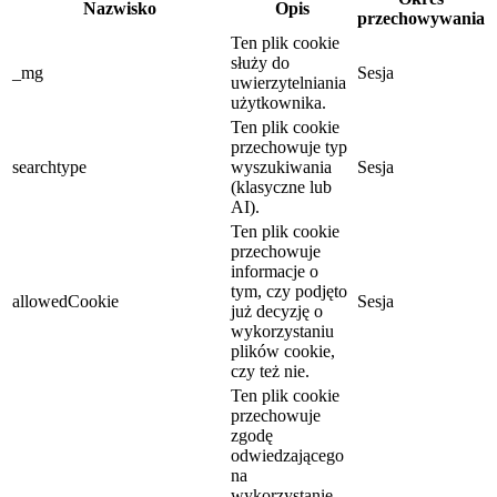
Nazwisko
Opis
przechowywania
Ten plik cookie
służy do
_mg
Sesja
uwierzytelniania
użytkownika.
Ten plik cookie
przechowuje typ
searchtype
wyszukiwania
Sesja
(klasyczne lub
AI).
Ten plik cookie
przechowuje
informacje o
tym, czy podjęto
allowedCookie
Sesja
już decyzję o
wykorzystaniu
plików cookie,
czy też nie.
Ten plik cookie
przechowuje
zgodę
odwiedzającego
na
wykorzystanie