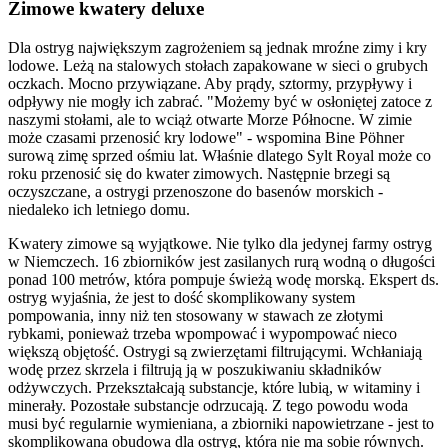
Zimowe kwatery deluxe
Dla ostryg największym zagrożeniem są jednak mroźne zimy i kry
lodowe. Leżą na stalowych stołach zapakowane w sieci o grubych
oczkach. Mocno przywiązane. Aby prądy, sztormy, przypływy i
odpływy nie mogły ich zabrać. "Możemy być w osłoniętej zatoce z
naszymi stołami, ale to wciąż otwarte Morze Północne. W zimie
może czasami przenosić kry lodowe" - wspomina Bine Pöhner
surową zimę sprzed ośmiu lat. Właśnie dlatego Sylt Royal może co
roku przenosić się do kwater zimowych. Następnie brzegi są
oczyszczane, a ostrygi przenoszone do basenów morskich -
niedaleko ich letniego domu.
Kwatery zimowe są wyjątkowe. Nie tylko dla jedynej farmy ostryg
w Niemczech. 16 zbiorników jest zasilanych rurą wodną o długości
ponad 100 metrów, która pompuje świeżą wodę morską. Ekspert ds.
ostryg wyjaśnia, że jest to dość skomplikowany system
pompowania, inny niż ten stosowany w stawach ze złotymi
rybkami, ponieważ trzeba wpompować i wypompować nieco
większą objętość. Ostrygi są zwierzętami filtrującymi. Wchłaniają
wodę przez skrzela i filtrują ją w poszukiwaniu składników
odżywczych. Przekształcają substancje, które lubią, w witaminy i
minerały. Pozostałe substancje odrzucają. Z tego powodu woda
musi być regularnie wymieniana, a zbiorniki napowietrzane - jest to
skomplikowana obudowa dla ostryg, która nie ma sobie równych.