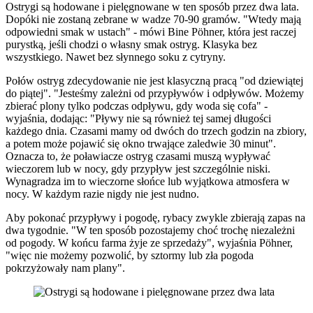
Ostrygi są hodowane i pielęgnowane w ten sposób przez dwa lata.
Dopóki nie zostaną zebrane w wadze 70-90 gramów. "Wtedy mają
odpowiedni smak w ustach" - mówi Bine Pöhner, która jest raczej
purystką, jeśli chodzi o własny smak ostryg. Klasyka bez
wszystkiego. Nawet bez słynnego soku z cytryny.
Połów ostryg zdecydowanie nie jest klasyczną pracą "od dziewiątej
do piątej". "Jesteśmy zależni od przypływów i odpływów. Możemy
zbierać plony tylko podczas odpływu, gdy woda się cofa" -
wyjaśnia, dodając: "Pływy nie są również tej samej długości
każdego dnia. Czasami mamy od dwóch do trzech godzin na zbiory,
a potem może pojawić się okno trwające zaledwie 30 minut".
Oznacza to, że poławiacze ostryg czasami muszą wypływać
wieczorem lub w nocy, gdy przypływ jest szczególnie niski.
Wynagradza im to wieczorne słońce lub wyjątkowa atmosfera w
nocy. W każdym razie nigdy nie jest nudno.
Aby pokonać przypływy i pogodę, rybacy zwykle zbierają zapas na
dwa tygodnie. "W ten sposób pozostajemy choć trochę niezależni
od pogody. W końcu farma żyje ze sprzedaży", wyjaśnia Pöhner,
"więc nie możemy pozwolić, by sztormy lub zła pogoda
pokrzyżowały nam plany".