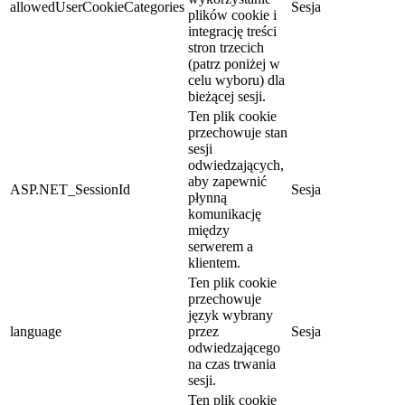
allowedUserCookieCategories
Sesja
plików cookie i
integrację treści
stron trzecich
(patrz poniżej w
celu wyboru) dla
bieżącej sesji.
Ten plik cookie
przechowuje stan
sesji
odwiedzających,
aby zapewnić
ASP.NET_SessionId
Sesja
płynną
komunikację
między
serwerem a
klientem.
Ten plik cookie
przechowuje
język wybrany
language
przez
Sesja
odwiedzającego
na czas trwania
sesji.
Ten plik cookie