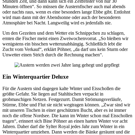
Stunden Zeit, und dann kann sich ein Zeitfenster von nur 30
Minuten öffnen“. So müssen die Austernfischer auch mal abends
oder nachts raus, wenn es eine besonders lange Ebbe gibt. Entlohnt
wird man dann mit der Abendsonne oder auch der besonderen
Atmosphäre bei Nacht. Langweilig wird es jedenfalls nie.
Um den Gezeiten und dem Wetter ein Schnippchen zu schlagen,
ernten die Fischer meist einen Zweiwochenvorrat. „So bleiben wir
wenigstens ein bisschen wetterunabhängig. Schließlich lebt die
Zucht vom Verkauf“, erklärt Pöhner, „da darf uns kein Sturm oder
Unwetter einen Strich durch die Rechnung machen“.
Ein Winterquartier Deluxe
Für die Austern sind dagegen kalte Winter und Eisschollen die
größte Gefahr. Sie liegen auf Stahltischen verpackt in
grobmaschigen Netzen. Festgezurrt. Damit Strömungsverläufe,
Stürme, Ebbe und Flut sie nicht wegtragen können. „Zwar sind wir
mit unseren Tischen in einer geschützten Bucht, aber es ist immer
noch die offene Nordsee. Die kann im Winter schon mal Eisschollen
tragen“, erinnert sich Bine Pöhner an einen harten Winter vor acht
Jahren. Daher darf die Sylter Royal jedes Jahr zum Winter in ein
Winterquartier umziehen. Dann werden die Bänke geräumt und die