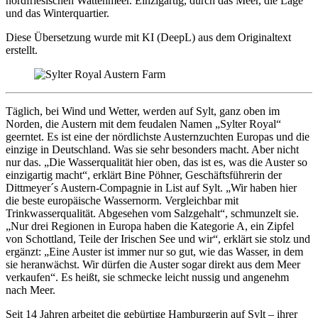
nordfriesischen Wattenmeer. Einzigartig, durch das Meer, die Lage
und das Winterquartier.
Diese Übersetzung wurde mit KI (DeepL) aus dem Originaltext
erstellt.
Täglich, bei Wind und Wetter, werden auf Sylt, ganz oben im
Norden, die Austern mit dem feudalen Namen „Sylter Royal“
geerntet. Es ist eine der nördlichste Austernzuchten Europas und die
einzige in Deutschland. Was sie sehr besonders macht. Aber nicht
nur das. „Die Wasserqualität hier oben, das ist es, was die Auster so
einzigartig macht“, erklärt Bine Pöhner, Geschäftsführerin der
Dittmeyer´s Austern-Compagnie in List auf Sylt. „Wir haben hier
die beste europäische Wassernorm. Vergleichbar mit
Trinkwasserqualität. Abgesehen vom Salzgehalt“, schmunzelt sie.
„Nur drei Regionen in Europa haben die Kategorie A, ein Zipfel
von Schottland, Teile der Irischen See und wir“, erklärt sie stolz und
ergänzt: „Eine Auster ist immer nur so gut, wie das Wasser, in dem
sie heranwächst. Wir dürfen die Auster sogar direkt aus dem Meer
verkaufen“. Es heißt, sie schmecke leicht nussig und angenehm
nach Meer.
Seit 14 Jahren arbeitet die gebürtige Hamburgerin auf Sylt – ihrer