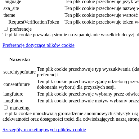
language
Ten plik cookie przechowuje język wy
sxa_site
Ten plik cookie przechowuje nazwę w
theme
Ten plik cookie przechowuje wartoś
__RequestVerificationToken
Ten plik cookie przechowuje token w
preferencje
Te pliki cookie pozwalają stronie na zapamiętanie wszelkich decyzji 
Preferencje dotyczące plików cookie
Nazwisko
Ten plik cookie przechowuje typ wyszukiwania (kl
searchtypefuture
preferencji.
Ten plik cookie przechowuje zgodę udzieloną przez o
consentfuture
dokonania wyboru) dla przyszłych sesji.
langfuture
Ten plik cookie przechowuje wybrany przez odwiedz
langfuture
Ten plik cookie przechowuje motyw wybrany przez o
marketing
Te pliki cookie umożliwiają gromadzenie anonimowych statystyk i 
adekwatności oraz dostępności treści dla odwiedzających naszą stronę
Szczegóły marketingowych plików cookie