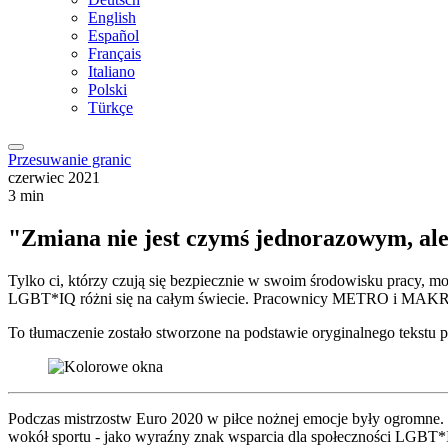
English
Español
Français
Italiano
Polski
Türkçe
Przesuwanie granic
czerwiec 2021
3 min
"Zmiana nie jest czymś jednorazowym, al
Tylko ci, którzy czują się bezpiecznie w swoim środowisku pracy, m
LGBT*IQ różni się na całym świecie. Pracownicy METRO i MAKRO z
To tłumaczenie zostało stworzone na podstawie oryginalnego tekstu pr
Podczas mistrzostw Euro 2020 w piłce nożnej emocje były ogromne. 
wokół sportu - jako wyraźny znak wsparcia dla społeczności LG