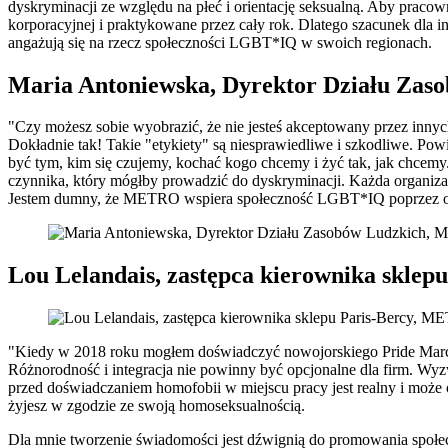
dyskryminacji ze względu na płeć i orientację seksualną. Aby praco
korporacyjnej i praktykowane przez cały rok. Dlatego szacunek dl
angażują się na rzecz społeczności LGBT*IQ w swoich regionach.
Maria Antoniewska, Dyrektor Działu Za
"Czy możesz sobie wyobrazić, że nie jesteś akceptowany przez inny
Dokładnie tak! Takie "etykiety" są niesprawiedliwe i szkodliwe. Pow
być tym, kim się czujemy, kochać kogo chcemy i żyć tak, jak chcemy.
czynnika, który mógłby prowadzić do dyskryminacji. Każda organizacj
Jestem dumny, że METRO wspiera społeczność LGBT*IQ poprzez otwa
Lou Lelandais, zastępca kierownika skle
"Kiedy w 2018 roku mogłem doświadczyć nowojorskiego Pride March
Różnorodność i integracja nie powinny być opcjonalne dla firm. Wyzw
przed doświadczaniem homofobii w miejscu pracy jest realny i może 
żyjesz w zgodzie ze swoją homoseksualnością.
Dla mnie tworzenie świadomości jest dźwignią do promowania społe