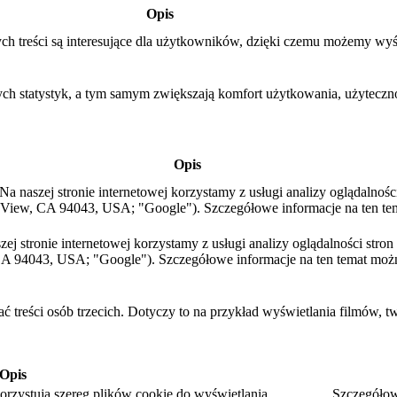
Opis
ch treści są interesujące dla użytkowników, dzięki czemu możemy wyś
ych statystyk, a tym samym zwiększają komfort użytkowania, użytecznoś
Opis
a naszej stronie internetowej korzystamy z usługi analizy oglądalnośc
View, CA 94043, USA; "Google"). Szczegółowe informacje na ten te
aszej stronie internetowej korzystamy z usługi analizy oglądalności str
A 94043, USA; "Google"). Szczegółowe informacje na ten temat moż
ć treści osób trzecich. Dotyczy to na przykład wyświetlania filmów, t
Opis
rzystują szereg plików cookie do wyświetlania.
Szczegółow