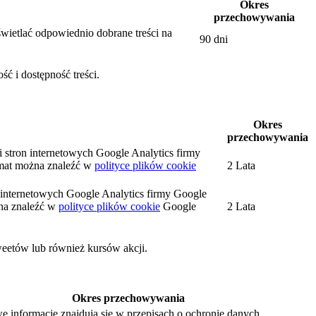
Okres
przechowywania
wietlać odpowiednio dobrane treści na
90 dni
ć i dostępność treści.
Okres
przechowywania
i stron internetowych Google Analytics firmy
mat można znaleźć w
polityce plików cookie
2 Lata
on internetowych Google Analytics firmy Google
na znaleźć w
polityce plików cookie
Google
2 Lata
weetów lub również kursów akcji.
Okres przechowywania
e informacje znajdują się w przepisach o ochronie danych