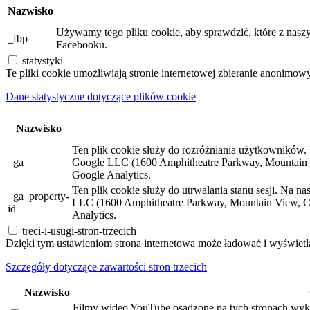
Nazwisko
Używamy tego pliku cookie, aby sprawdzić, które z naszy
_fbp
Facebooku.
statystyki
Te pliki cookie umożliwiają stronie internetowej zbieranie anonimow
Dane statystyczne dotyczące plików cookie
Nazwisko
Ten plik cookie służy do rozróżniania użytkowników. N
_ga
Google LLC (1600 Amphitheatre Parkway, Mountain 
Google Analytics.
Ten plik cookie służy do utrwalania stanu sesji. Na n
_ga_property-
LLC (1600 Amphitheatre Parkway, Mountain View, C
id
Analytics.
treci-i-usugi-stron-trzecich
Dzięki tym ustawieniom strona internetowa może ładować i wyświetla
Szczegóły dotyczące zawartości stron trzecich
Nazwisko
Filmy wideo YouTube osadzone na tych stronach wyko