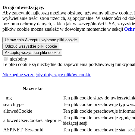
Drogi odwiedzający,
Aby zapewnić najlepszą możliwą obsługę, używamy plików cookie. Niek
wyświetlanie treści stron trzecich, są opcjonalne. W zależności o
poziomu ochrony danych, takich jak w szczególności USA, z ryzykiem
plików cookie można znaleźć w dowolnym momencie w sekcji
Ochr
Ustawienia
Akceptuj wybrane pliki cookie
Odrzuć wszystkie pliki cookie
Akceptuj wszystkie pliki cookie
niezbdny
Te pliki cookie są niezbędne do zapewnienia podstawowej funkcjona
Niezbędne szczegóły dotyczące plików cookie
Nazwisko
_mg
Ten plik cookie służy do uwierzyteln
searchtype
Ten plik cookie przechowuje typ wysz
allowedCookie
Ten plik cookie przechowuje informacj
Ten plik cookie przechowuje zgodę odw
allowedUserCookieCategories
bieżącej sesji.
ASP.NET_SessionId
Ten plik cookie przechowuje stan se