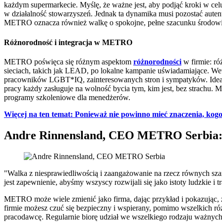
każdym supermarkecie. Myślę, że ważne jest, aby podjąć kroki w ce
w działalność stowarzyszeń. Jednak ta dynamika musi pozostać aute
METRO oznacza również walkę o spokojne, pełne szacunku środowis
Różnorodność i integracja w METRO
METRO poświęca się różnym aspektom
różnorodności
w firmie: ró
sieciach, takich jak LEAD, po lokalne kampanie uświadamiające. W
pracowników LGBT*IQ, zainteresowanych stron i sympatyków. Idea, k
pracy każdy zasługuje na wolność bycia tym, kim jest, bez strachu
programy szkoleniowe dla menedżerów.
Więcej na ten temat: Ponieważ nie powinno mieć znaczenia, ko
Andre Rinnensland, CEO METRO Serbia
"Walka z niesprawiedliwością i zaangażowanie na rzecz równych sza
jest zapewnienie, abyśmy wszyscy rozwijali się jako istoty ludzkie i 
METRO może wiele zmienić jako firma, dając przykład i pokazując, ż
firmie możesz czuć się bezpieczny i wspierany, pomimo wszelkich r
pracodawcę. Regularnie biorę udział we wszelkiego rodzaju ważnych