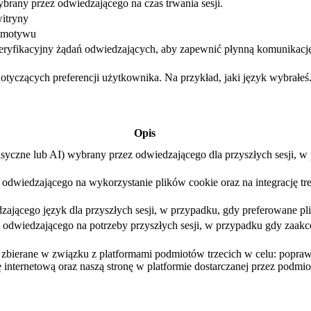
brany przez odwiedzającego na czas trwania sesji.
itryny
ć motywu
eryfikacyjny żądań odwiedzających, aby zapewnić płynną komunikacj
dotyczących preferencji użytkownika. Na przykład, jaki język wybrałeś
Opis
asyczne lub AI) wybrany przez odwiedzającego dla przyszłych sesji, 
dwiedzającego na wykorzystanie plików cookie oraz na integrację treśc
ającego język dla przyszłych sesji, w przypadku, gdy preferowane pli
dwiedzającego na potrzeby przyszłych sesji, w przypadku gdy zaakcep
są zbierane w związku z platformami podmiotów trzecich w celu: popr
 internetową oraz naszą stronę w platformie dostarczanej przez podmiot