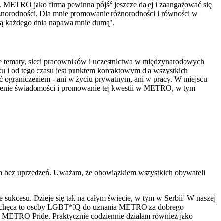
ć. METRO jako firma powinna pójść jeszcze dalej i zaangażować się
óżnorodności. Dla mnie promowanie różnorodności i równości w
bą każdego dnia napawa mnie dumą".
e tematy, sieci pracowników i uczestnictwa w międzynarodowych
u i od tego czasu jest punktem kontaktowym dla wszystkich
ć ograniczeniem - ani w życiu prywatnym, ani w pracy. W miejscu
oszenie świadomości i promowanie tej kwestii w METRO, w tym
twa bez uprzedzeń. Uważam, że obowiązkiem wszystkich obywateli
sukcesu. Dzieje się tak na całym świecie, w tym w Serbii! W naszej
 że zachęca to osoby LGBT*IQ do uznania METRO za dobrego
ji METRO Pride. Praktycznie codziennie działam również jako