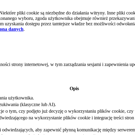
tóre pliki cookie są niezbędne do działania witryny. Inne pliki cooki
d dokonanego wyboru, zgoda użytkownika obejmuje również przekazywa
 uzyskania dostępu przez tamtejsze władze bez możliwości odwołania 
ona danych
.
lności strony internetowej, w tym zarządzania sesjami i zapewnienia 
Opis
iania użytkownika.
ukiwania (klasyczne lub AI).
e o tym, czy podjęto już decyzję o wykorzystaniu plików cookie, czy t
iedzającego na wykorzystanie plików cookie i integrację treści stron 
sji odwiedzających, aby zapewnić płynną komunikację między serwerem