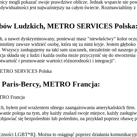
wnicy mogli pokazać swoje prawdziwe oblicze. Jednak wsparcie nie pow
a indywidualności jest najważniejszy na całym świecie. Rozmawiali
sobów Ludzkich, METRO SERVICES Polska
ch, a nawet dyskryminowany, ponieważ masz "niewłaściwy" kolor oczu
inniśmy zawsze widzieć osobę, która się za nimi kryje. Jestem głębok
 Wszyscy zasługujemy na taki sam szacunek, niezależnie od naszego poc
a składa się z ludzi i każda osoba może przyczynić się do stworzenia
rtość i promowanie wartości różnorodności i integracji".
pu Paris-Bercy, METRO Francja:
, byłem pod wrażeniem silnego zaangażowania amerykańskich firm. W
anie polega na tym, aby każdy znalazł swoje miejsce, każdy zasługiwał
objawiać się bezpośrednio lub pośrednio, na przykład poprzez obawę pr
czności LGBT*IQ. Można to osiągnąć poprzez działania komunikacyjn