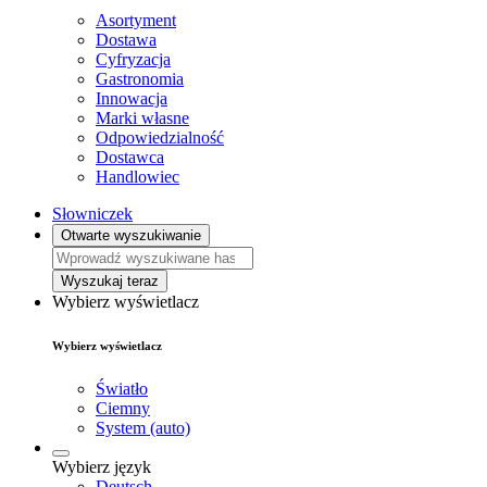
Asortyment
Dostawa
Cyfryzacja
Gastronomia
Innowacja
Marki własne
Odpowiedzialność
Dostawca
Handlowiec
Słowniczek
Otwarte wyszukiwanie
Wyszukaj teraz
Wybierz wyświetlacz
Wybierz wyświetlacz
Światło
Ciemny
System (auto)
Wybierz język
Deutsch