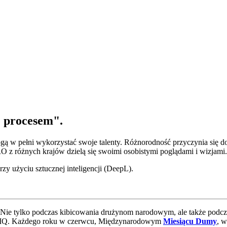
e procesem".
ogą w pełni wykorzystać swoje talenty. Różnorodność przyczynia się d
 różnych krajów dzielą się swoimi osobistymi poglądami i wizjami.
zy użyciu sztucznej inteligencji (DeepL).
Nie tylko podczas kibicowania drużynom narodowym, ale także podcza
BT*IQ. Każdego roku w czerwcu, Międzynarodowym
Miesiącu Dumy
, w