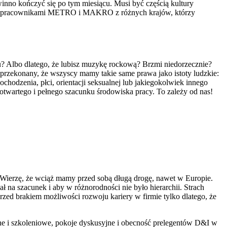
inno kończyć się po tym miesiącu. Musi być częścią kultury
śmy z pracownikami METRO i MAKRO z różnych krajów, którzy
:
? Albo dlatego, że lubisz muzykę rockową? Brzmi niedorzecznie?
o przekonany, że wszyscy mamy takie same prawa jako istoty ludzkie:
hodzenia, płci, orientacji seksualnej lub jakiegokolwiek innego
 otwartego i pełnego szacunku środowiska pracy. To zależy od nas!
ierzę, że wciąż mamy przed sobą długą drogę, nawet w Europie.
 na szacunek i aby w różnorodności nie było hierarchii. Strach
zed brakiem możliwości rozwoju kariery w firmie tylko dlatego, że
e i szkoleniowe, pokoje dyskusyjne i obecność prelegentów D&I w