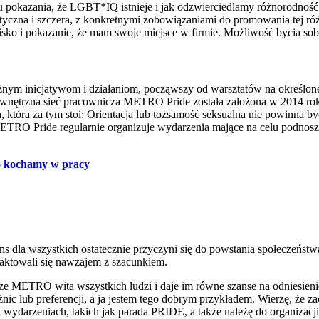
lu pokazania, że LGBT*IQ istnieje i jak odzwierciedlamy różnorodnoś
ntyczna i szczera, z konkretnymi zobowiązaniami do promowania tej r
ko i pokazanie, że mam swoje miejsce w firmie. Możliwość bycia so
żnym inicjatywom i działaniom, począwszy od warsztatów na określon
ewnętrzna sieć pracownicza METRO Pride została założona w 2014 rok
tóra za tym stoi: Orientacja lub tożsamość seksualna nie powinna by
. METRO Pride regularnie organizuje wydarzenia mające na celu podn
go kochamy w pracy
:
ns dla wszystkich ostatecznie przyczyni się do powstania społeczeńs
traktowali się nawzajem z szacunkiem.
e METRO wita wszystkich ludzi i daje im równe szanse na odniesienie 
óżnic lub preferencji, a ja jestem tego dobrym przykładem. Wierzę,
 wydarzeniach, takich jak parada PRIDE, a także należę do organizac