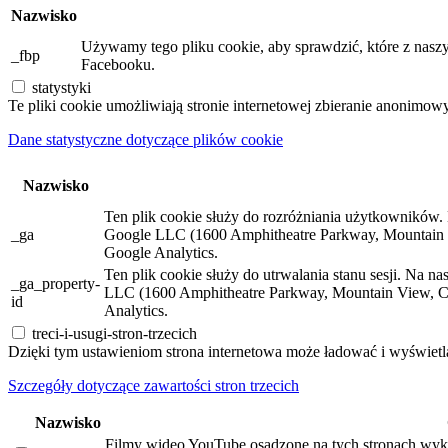
Nazwisko
Używamy tego pliku cookie, aby sprawdzić, które z naszy
_fbp
Facebooku.
statystyki
Te pliki cookie umożliwiają stronie internetowej zbieranie anonimow
Dane statystyczne dotyczące plików cookie
Nazwisko
Ten plik cookie służy do rozróżniania użytkowników. N
_ga
Google LLC (1600 Amphitheatre Parkway, Mountain 
Google Analytics.
Ten plik cookie służy do utrwalania stanu sesji. Na n
_ga_property-
LLC (1600 Amphitheatre Parkway, Mountain View, C
id
Analytics.
treci-i-usugi-stron-trzecich
Dzięki tym ustawieniom strona internetowa może ładować i wyświetla
Szczegóły dotyczące zawartości stron trzecich
Nazwisko
Filmy wideo YouTube osadzone na tych stronach wyko