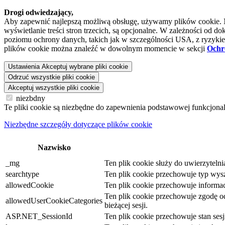
Drogi odwiedzający,
Aby zapewnić najlepszą możliwą obsługę, używamy plików cookie. Niek
wyświetlanie treści stron trzecich, są opcjonalne. W zależności o
poziomu ochrony danych, takich jak w szczególności USA, z ryzykiem
plików cookie można znaleźć w dowolnym momencie w sekcji
Ochr
Ustawienia
Akceptuj wybrane pliki cookie
Odrzuć wszystkie pliki cookie
Akceptuj wszystkie pliki cookie
niezbdny
Te pliki cookie są niezbędne do zapewnienia podstawowej funkcjona
Niezbędne szczegóły dotyczące plików cookie
Nazwisko
_mg
Ten plik cookie służy do uwierzyteln
searchtype
Ten plik cookie przechowuje typ wysz
allowedCookie
Ten plik cookie przechowuje informacj
Ten plik cookie przechowuje zgodę odw
allowedUserCookieCategories
bieżącej sesji.
ASP.NET_SessionId
Ten plik cookie przechowuje stan se