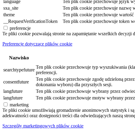
language
Ten plik cookie przechowuje język wy
sxa_site
Ten plik cookie przechowuje nazwę w
theme
Ten plik cookie przechowuje wartoś
__RequestVerificationToken
Ten plik cookie przechowuje token w
preferencje
Te pliki cookie pozwalają stronie na zapamiętanie wszelkich decyzji 
Preferencje dotyczące plików cookie
Nazwisko
Ten plik cookie przechowuje typ wyszukiwania (kl
searchtypefuture
preferencji.
Ten plik cookie przechowuje zgodę udzieloną przez o
consentfuture
dokonania wyboru) dla przyszłych sesji.
langfuture
Ten plik cookie przechowuje wybrany przez odwiedz
langfuture
Ten plik cookie przechowuje motyw wybrany przez o
marketing
Te pliki cookie umożliwiają gromadzenie anonimowych statystyk i 
adekwatności oraz dostępności treści dla odwiedzających naszą stronę
Szczegóły marketingowych plików cookie