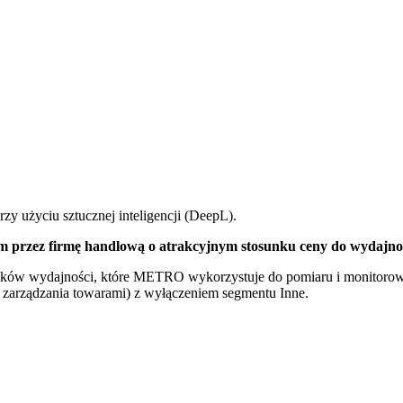
zy użyciu sztucznej inteligencji (DeepL).
przez firmę handlową o atrakcyjnym stosunku ceny do wydajnoś
ów wydajności, które METRO wykorzystuje do pomiaru i monitorowania 
m zarządzania towarami) z wyłączeniem segmentu Inne.