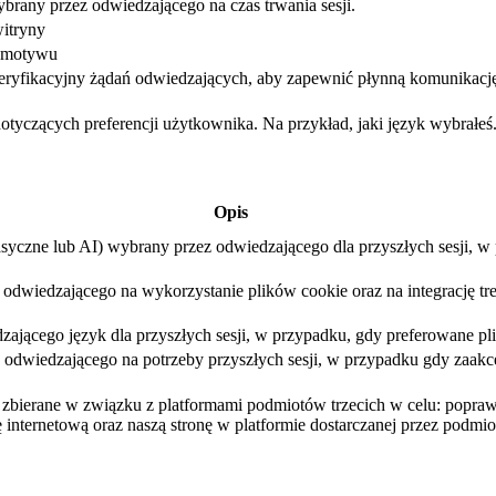
brany przez odwiedzającego na czas trwania sesji.
itryny
ć motywu
eryfikacyjny żądań odwiedzających, aby zapewnić płynną komunikacj
dotyczących preferencji użytkownika. Na przykład, jaki język wybrałeś
Opis
asyczne lub AI) wybrany przez odwiedzającego dla przyszłych sesji, 
dwiedzającego na wykorzystanie plików cookie oraz na integrację treśc
ającego język dla przyszłych sesji, w przypadku, gdy preferowane pli
dwiedzającego na potrzeby przyszłych sesji, w przypadku gdy zaakcep
są zbierane w związku z platformami podmiotów trzecich w celu: popr
 internetową oraz naszą stronę w platformie dostarczanej przez podmiot