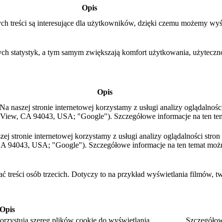
Opis
ch treści są interesujące dla użytkowników, dzięki czemu możemy wyś
ych statystyk, a tym samym zwiększają komfort użytkowania, użytecznoś
Opis
a naszej stronie internetowej korzystamy z usługi analizy oglądalnośc
View, CA 94043, USA; "Google"). Szczegółowe informacje na ten te
aszej stronie internetowej korzystamy z usługi analizy oglądalności str
A 94043, USA; "Google"). Szczegółowe informacje na ten temat moż
ć treści osób trzecich. Dotyczy to na przykład wyświetlania filmów, t
Opis
rzystują szereg plików cookie do wyświetlania.
Szczegółow