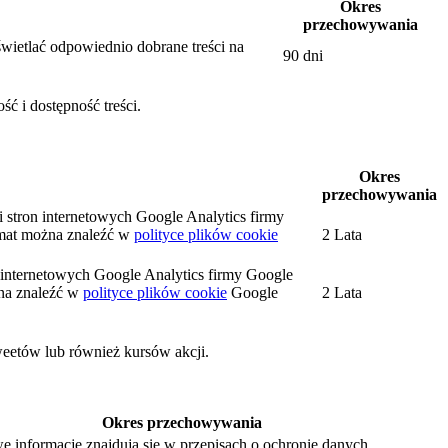
Okres
przechowywania
wietlać odpowiednio dobrane treści na
90 dni
ć i dostępność treści.
Okres
przechowywania
i stron internetowych Google Analytics firmy
mat można znaleźć w
polityce plików cookie
2 Lata
on internetowych Google Analytics firmy Google
na znaleźć w
polityce plików cookie
Google
2 Lata
weetów lub również kursów akcji.
Okres przechowywania
e informacje znajdują się w przepisach o ochronie danych