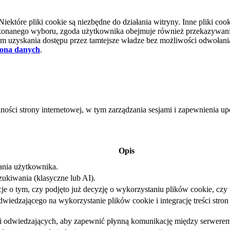
tóre pliki cookie są niezbędne do działania witryny. Inne pliki cooki
d dokonanego wyboru, zgoda użytkownika obejmuje również przekazywa
 uzyskania dostępu przez tamtejsze władze bez możliwości odwołania 
ona danych
.
lności strony internetowej, w tym zarządzania sesjami i zapewnienia 
Opis
iania użytkownika.
ukiwania (klasyczne lub AI).
e o tym, czy podjęto już decyzję o wykorzystaniu plików cookie, czy t
iedzającego na wykorzystanie plików cookie i integrację treści stron 
sji odwiedzających, aby zapewnić płynną komunikację między serwerem