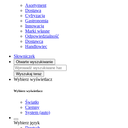
Asortyment
Dostawa
Cyfryzacja
Gastronomia
Innowacja
Marki własne
Odpowiedzialność
Dostawca
Handlowiec
Słowniczek
Otwarte wyszukiwanie
Wyszukaj teraz
Wybierz wyświetlacz
Wybierz wyświetlacz
Światło
Ciemny
System (auto)
Wybierz język
Deutsch