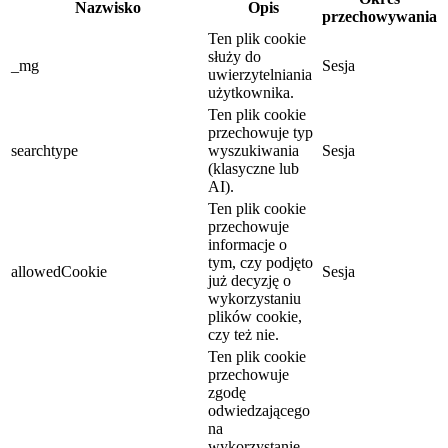
Nazwisko
Opis
przechowywania
Ten plik cookie
służy do
_mg
Sesja
uwierzytelniania
użytkownika.
Ten plik cookie
przechowuje typ
searchtype
wyszukiwania
Sesja
(klasyczne lub
AI).
Ten plik cookie
przechowuje
informacje o
tym, czy podjęto
allowedCookie
Sesja
już decyzję o
wykorzystaniu
plików cookie,
czy też nie.
Ten plik cookie
przechowuje
zgodę
odwiedzającego
na
wykorzystanie