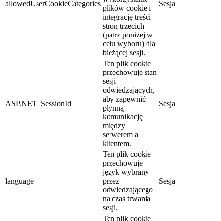
allowedUserCookieCategories
Sesja
plików cookie i
integrację treści
stron trzecich
(patrz poniżej w
celu wyboru) dla
bieżącej sesji.
Ten plik cookie
przechowuje stan
sesji
odwiedzających,
aby zapewnić
ASP.NET_SessionId
Sesja
płynną
komunikację
między
serwerem a
klientem.
Ten plik cookie
przechowuje
język wybrany
language
przez
Sesja
odwiedzającego
na czas trwania
sesji.
Ten plik cookie