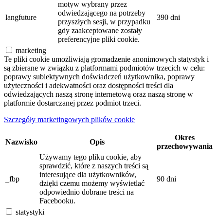
motyw wybrany przez
odwiedzającego na potrzeby
langfuture
390 dni
przyszłych sesji, w przypadku
gdy zaakceptowane zostały
preferencyjne pliki cookie.
marketing
Te pliki cookie umożliwiają gromadzenie anonimowych statystyk i
są zbierane w związku z platformami podmiotów trzecich w celu:
poprawy subiektywnych doświadczeń użytkownika, poprawy
użyteczności i adekwatności oraz dostępności treści dla
odwiedzających naszą stronę internetową oraz naszą stronę w
platformie dostarczanej przez podmiot trzeci.
Szczegóły marketingowych plików cookie
Okres
Nazwisko
Opis
przechowywania
Używamy tego pliku cookie, aby
sprawdzić, które z naszych treści są
interesujące dla użytkowników,
_fbp
90 dni
dzięki czemu możemy wyświetlać
odpowiednio dobrane treści na
Facebooku.
statystyki