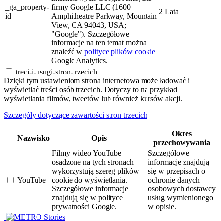
_ga_property-
firmy Google LLC (1600
2 Lata
id
Amphitheatre Parkway, Mountain
View, CA 94043, USA;
"Google"). Szczegółowe
informacje na ten temat można
znaleźć w
polityce plików cookie
Google Analytics.
treci-i-usugi-stron-trzecich
Dzięki tym ustawieniom strona internetowa może ładować i
wyświetlać treści osób trzecich. Dotyczy to na przykład
wyświetlania filmów, tweetów lub również kursów akcji.
Szczegóły dotyczące zawartości stron trzecich
Okres
Nazwisko
Opis
przechowywania
Filmy wideo YouTube
Szczegółowe
osadzone na tych stronach
informacje znajdują
wykorzystują szereg plików
się w przepisach o
YouTube
cookie do wyświetlania.
ochronie danych
Szczegółowe informacje
osobowych dostawcy
znajdują się w polityce
usług wymienionego
prywatności Google.
w opisie.
Stories