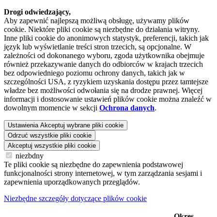
Drogi odwiedzający,
Aby zapewnić najlepszą możliwą obsługę, używamy plików
cookie. Niektóre pliki cookie są niezbędne do działania witryny.
Inne pliki cookie do anonimowych statystyk, preferencji, takich jak
język lub wyświetlanie treści stron trzecich, są opcjonalne. W
zależności od dokonanego wyboru, zgoda użytkownika obejmuje
również przekazywanie danych do odbiorców w krajach trzecich
bez odpowiedniego poziomu ochrony danych, takich jak w
szczególności USA, z ryzykiem uzyskania dostępu przez tamtejsze
władze bez możliwości odwołania się na drodze prawnej. Więcej
informacji i dostosowanie ustawień plików cookie można znaleźć w
dowolnym momencie w sekcji
Ochrona danych
.
Ustawienia
Akceptuj wybrane pliki cookie
Odrzuć wszystkie pliki cookie
Akceptuj wszystkie pliki cookie
niezbdny
Te pliki cookie są niezbędne do zapewnienia podstawowej
funkcjonalności strony internetowej, w tym zarządzania sesjami i
zapewnienia uporządkowanych przeglądów.
Niezbędne szczegóły dotyczące plików cookie
Okres