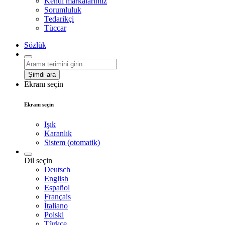
Kendi markalarımız
Sorumluluk
Tedarikçi
Tüccar
Sözlük
Şimdi ara
Ekranı seçin
Ekranı seçin
Işık
Karanlık
Sistem (otomatik)
Dil seçin
Deutsch
English
Español
Français
İtaliano
Polski
Türkçe