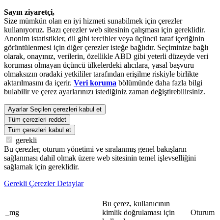
Sayın ziyaretçi,
Size mümkün olan en iyi hizmeti sunabilmek için çerezler
kullanıyoruz. Bazı çerezler web sitesinin çalışması için gereklidir.
Anonim istatistikler, dil gibi tercihler veya üçüncü taraf içeriğinin
görüntülenmesi için diğer çerezler isteğe bağlıdır. Seçiminize bağlı
olarak, onayınız, verilerin, özellikle ABD gibi yeterli düzeyde veri
koruması olmayan üçüncü ülkelerdeki alıcılara, yasal başvuru
olmaksızın oradaki yetkililer tarafından erişilme riskiyle birlikte
aktarılmasını da içerir.
Veri koruma
bölümünde daha fazla bilgi
bulabilir ve çerez ayarlarınızı istediğiniz zaman değiştirebilirsiniz.
Ayarlar
Seçilen çerezleri kabul et
Tüm çerezleri reddet
Tüm çerezleri kabul et
gerekli
Bu çerezler, oturum yönetimi ve sıralanmış genel bakışların
sağlanması dahil olmak üzere web sitesinin temel işlevselliğini
sağlamak için gereklidir.
Gerekli Çerezler Detaylar
Bu çerez, kullanıcının
_mg
kimlik doğrulaması için
Oturum