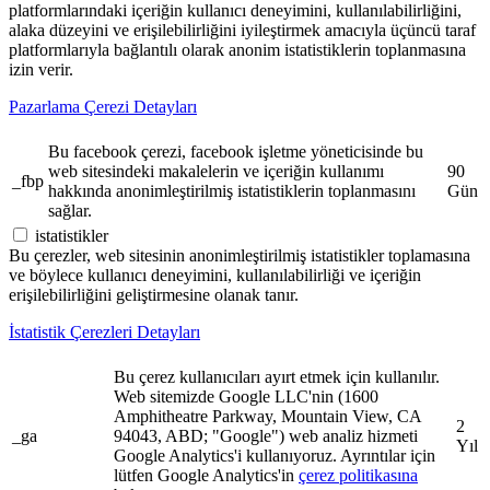
platformlarındaki içeriğin kullanıcı deneyimini, kullanılabilirliğini,
alaka düzeyini ve erişilebilirliğini iyileştirmek amacıyla üçüncü taraf
platformlarıyla bağlantılı olarak anonim istatistiklerin toplanmasına
izin verir.
Pazarlama Çerezi Detayları
Bu facebook çerezi, facebook işletme yöneticisinde bu
web sitesindeki makalelerin ve içeriğin kullanımı
90
_fbp
hakkında anonimleştirilmiş istatistiklerin toplanmasını
Gün
sağlar.
istatistikler
Bu çerezler, web sitesinin anonimleştirilmiş istatistikler toplamasına
ve böylece kullanıcı deneyimini, kullanılabilirliği ve içeriğin
erişilebilirliğini geliştirmesine olanak tanır.
İstatistik Çerezleri Detayları
Bu çerez kullanıcıları ayırt etmek için kullanılır.
Web sitemizde Google LLC'nin (1600
Amphitheatre Parkway, Mountain View, CA
2
_ga
94043, ABD; "Google") web analiz hizmeti
Yıl
Google Analytics'i kullanıyoruz. Ayrıntılar için
lütfen Google Analytics'in
çerez politikasına