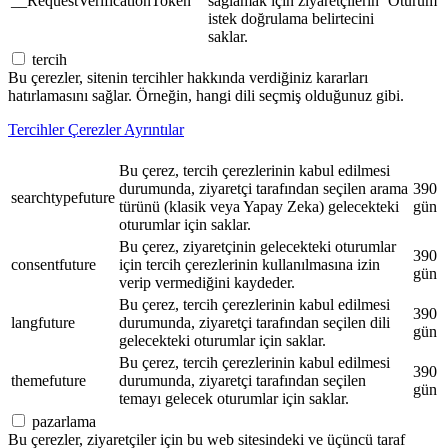
__RequestVerificationToken
sağlamak için ziyaretçilerin
Oturum
istek doğrulama belirtecini
saklar.
tercih
Bu çerezler, sitenin tercihler hakkında verdiğiniz kararları
hatırlamasını sağlar. Örneğin, hangi dili seçmiş olduğunuz gibi.
Tercihler Çerezler Ayrıntılar
Bu çerez, tercih çerezlerinin kabul edilmesi
durumunda, ziyaretçi tarafından seçilen arama
390
searchtypefuture
türünü (klasik veya Yapay Zeka) gelecekteki
gün
oturumlar için saklar.
Bu çerez, ziyaretçinin gelecekteki oturumlar
390
consentfuture
için tercih çerezlerinin kullanılmasına izin
gün
verip vermediğini kaydeder.
Bu çerez, tercih çerezlerinin kabul edilmesi
390
langfuture
durumunda, ziyaretçi tarafından seçilen dili
gün
gelecekteki oturumlar için saklar.
Bu çerez, tercih çerezlerinin kabul edilmesi
390
themefuture
durumunda, ziyaretçi tarafından seçilen
gün
temayı gelecek oturumlar için saklar.
pazarlama
Bu çerezler, ziyaretçiler için bu web sitesindeki ve üçüncü taraf