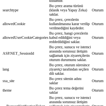
kullanılır.
Bu çerez arama türünü
searchtype
(klasik veya Yapay Zeka)
Oturum
saklar.
Bu çerez, çerezlerin
allowedCookie
kullanılmasına karar verilip
Oturum
verilmediğini kaydeder.
Bu çerez, hangi çerezlerin
allowedUserCookieCategories
kabul edildiğini veya
Oturum
reddedildiğini saklar.
Bu çerez, sunucu ve istemci
arasında sorunsuz iletişim
ASP.NET_SessionId
Oturum
sağlamak için ziyaretçilerin
oturum durumunu saklar.
Bu çerez, oturum süresince
lang
ziyaretçi tarafından seçilen
Oturum
dili saklar.
Bu çerez sitenin adını
sxa_site
Oturum
saklar
Bu çerez tema değerini
theme
Oturum
saklar
Bu çerez, sunucu ve istemci
arasında sorunsuz iletişim