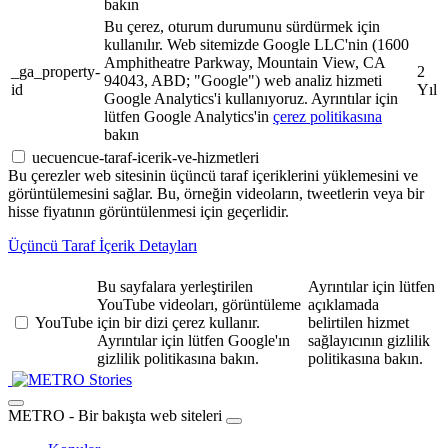
bakın
Bu çerez, oturum durumunu sürdürmek için
kullanılır. Web sitemizde Google LLC'nin (1600
Amphitheatre Parkway, Mountain View, CA
_ga_property-
2
94043, ABD; "Google") web analiz hizmeti
id
Yıl
Google Analytics'i kullanıyoruz. Ayrıntılar için
lütfen Google Analytics'in
çerez politikasına
bakın
uecuencue-taraf-icerik-ve-hizmetleri
Bu çerezler web sitesinin üçüncü taraf içeriklerini yüklemesini ve
görüntülemesini sağlar. Bu, örneğin videoların, tweetlerin veya bir
hisse fiyatının görüntülenmesi için geçerlidir.
Üçüncü Taraf İçerik Detayları
Bu sayfalara yerleştirilen
Ayrıntılar için lütfen
YouTube videoları, görüntüleme
açıklamada
YouTube
için bir dizi çerez kullanır.
belirtilen hizmet
Ayrıntılar için lütfen Google'ın
sağlayıcının gizlilik
gizlilik politikasına bakın.
politikasına bakın.
Stories
METRO - Bir bakışta web siteleri