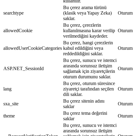
kullanılır.
Bu çerez arama türünü
searchtype
(klasik veya Yapay Zeka)
Oturum
saklar.
Bu çerez, çerezlerin
allowedCookie
kullanılmasına karar verilip
Oturum
verilmediğini kaydeder.
Bu çerez, hangi çerezlerin
allowedUserCookieCategories
kabul edildiğini veya
Oturum
reddedildiğini saklar.
Bu çerez, sunucu ve istemci
arasında sorunsuz iletişim
ASP.NET_SessionId
Oturum
sağlamak için ziyaretçilerin
oturum durumunu saklar.
Bu çerez, oturum süresince
lang
ziyaretçi tarafından seçilen
Oturum
dili saklar.
Bu çerez sitenin adını
sxa_site
Oturum
saklar
Bu çerez tema değerini
theme
Oturum
saklar
Bu çerez, sunucu ve istemci
arasında sorunsuz iletişim