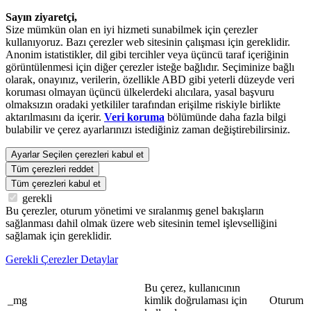
Sayın ziyaretçi,
Size mümkün olan en iyi hizmeti sunabilmek için çerezler
kullanıyoruz. Bazı çerezler web sitesinin çalışması için gereklidir.
Anonim istatistikler, dil gibi tercihler veya üçüncü taraf içeriğinin
görüntülenmesi için diğer çerezler isteğe bağlıdır. Seçiminize bağlı
olarak, onayınız, verilerin, özellikle ABD gibi yeterli düzeyde veri
koruması olmayan üçüncü ülkelerdeki alıcılara, yasal başvuru
olmaksızın oradaki yetkililer tarafından erişilme riskiyle birlikte
aktarılmasını da içerir.
Veri koruma
bölümünde daha fazla bilgi
bulabilir ve çerez ayarlarınızı istediğiniz zaman değiştirebilirsiniz.
Ayarlar
Seçilen çerezleri kabul et
Tüm çerezleri reddet
Tüm çerezleri kabul et
gerekli
Bu çerezler, oturum yönetimi ve sıralanmış genel bakışların
sağlanması dahil olmak üzere web sitesinin temel işlevselliğini
sağlamak için gereklidir.
Gerekli Çerezler Detaylar
Bu çerez, kullanıcının
_mg
kimlik doğrulaması için
Oturum