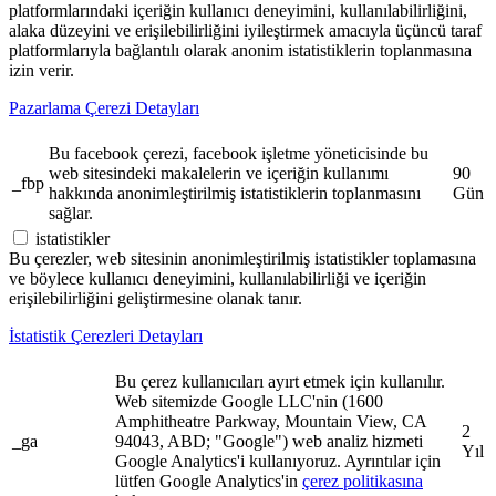
platformlarındaki içeriğin kullanıcı deneyimini, kullanılabilirliğini,
alaka düzeyini ve erişilebilirliğini iyileştirmek amacıyla üçüncü taraf
platformlarıyla bağlantılı olarak anonim istatistiklerin toplanmasına
izin verir.
Pazarlama Çerezi Detayları
Bu facebook çerezi, facebook işletme yöneticisinde bu
web sitesindeki makalelerin ve içeriğin kullanımı
90
_fbp
hakkında anonimleştirilmiş istatistiklerin toplanmasını
Gün
sağlar.
istatistikler
Bu çerezler, web sitesinin anonimleştirilmiş istatistikler toplamasına
ve böylece kullanıcı deneyimini, kullanılabilirliği ve içeriğin
erişilebilirliğini geliştirmesine olanak tanır.
İstatistik Çerezleri Detayları
Bu çerez kullanıcıları ayırt etmek için kullanılır.
Web sitemizde Google LLC'nin (1600
Amphitheatre Parkway, Mountain View, CA
2
_ga
94043, ABD; "Google") web analiz hizmeti
Yıl
Google Analytics'i kullanıyoruz. Ayrıntılar için
lütfen Google Analytics'in
çerez politikasına