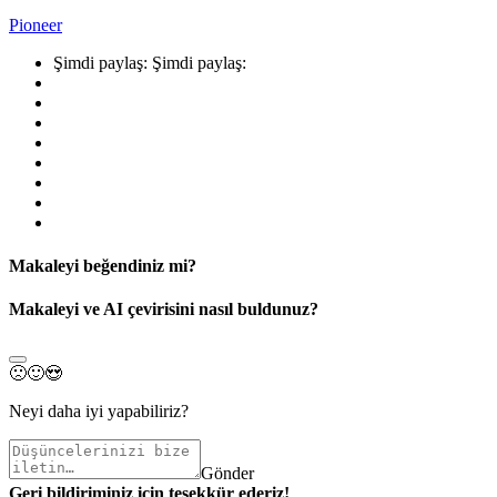
Pioneer
Şimdi paylaş:
Şimdi paylaş:
Makaleyi beğendiniz mi?
Makaleyi ve AI çevirisini nasıl buldunuz?
🙁
🙂
😍
Neyi daha iyi yapabiliriz?
Gönder
Geri bildiriminiz için teşekkür ederiz!