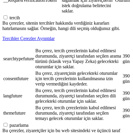
__RequestVerificationToken
sağlamak için ziyaretçilerin
Oturum
istek doğrulama belirtecini
saklar.
tercih
Bu çerezler, sitenin tercihler hakkında verdiğiniz kararları
hatırlamasını sağlar. Örneğin, hangi dili seçmiş olduğunuz gibi.
Tercihler Çerezler Ayrıntılar
Bu çerez, tercih çerezlerinin kabul edilmesi
durumunda, ziyaretçi tarafından seçilen arama
390
searchtypefuture
türünü (klasik veya Yapay Zeka) gelecekteki
gün
oturumlar için saklar.
Bu çerez, ziyaretçinin gelecekteki oturumlar
390
consentfuture
için tercih çerezlerinin kullanılmasına izin
gün
verip vermediğini kaydeder.
Bu çerez, tercih çerezlerinin kabul edilmesi
390
langfuture
durumunda, ziyaretçi tarafından seçilen dili
gün
gelecekteki oturumlar için saklar.
Bu çerez, tercih çerezlerinin kabul edilmesi
390
themefuture
durumunda, ziyaretçi tarafından seçilen
gün
temayı gelecek oturumlar için saklar.
pazarlama
Bu çerezler, ziyaretçiler için bu web sitesindeki ve üçüncü taraf