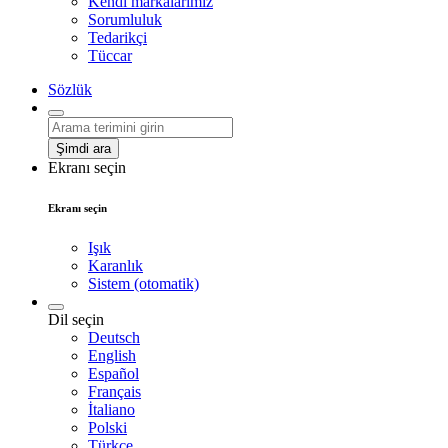
Kendi markalarımız
Sorumluluk
Tedarikçi
Tüccar
Sözlük
Şimdi ara
Ekranı seçin
Ekranı seçin
Işık
Karanlık
Sistem (otomatik)
Dil seçin
Deutsch
English
Español
Français
İtaliano
Polski
Türkçe