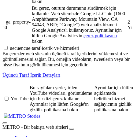
bakın
Bu çerez, oturum durumunu sürdürmek için
kullanılır. Web sitemizde Google LLC'nin (1600
Amphitheatre Parkway, Mountain View, CA
_ga_property-
2
94043, ABD; "Google") web analiz hizmeti
id
Yıl
Google Analytics'i kullanıyoruz. Ayrıntılar için
lütfen Google Analytics'in
çerez politikasına
bakın
uecuencue-taraf-icerik-ve-hizmetleri
Bu çerezler web sitesinin üçüncü taraf içeriklerini yüklemesini ve
görüntülemesini sağlar. Bu, örneğin videoların, tweetlerin veya bir
hisse fiyatının görüntülenmesi için geçerlidir.
Üçüncü Taraf İçerik Detayları
Bu sayfalara yerleştirilen
Ayrıntılar için lütfen
YouTube videoları, görüntüleme
açıklamada
YouTube
için bir dizi çerez kullanır.
belirtilen hizmet
Ayrıntılar için lütfen Google'ın
sağlayıcının gizlilik
gizlilik politikasına bakın.
politikasına bakın.
Stories
METRO - Bir bakışta web siteleri