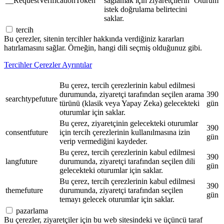
__RequestVerificationToken
sağlamak için ziyaretçilerin
Oturum
istek doğrulama belirtecini
saklar.
tercih
Bu çerezler, sitenin tercihler hakkında verdiğiniz kararları
hatırlamasını sağlar. Örneğin, hangi dili seçmiş olduğunuz gibi.
Tercihler Çerezler Ayrıntılar
Bu çerez, tercih çerezlerinin kabul edilmesi
durumunda, ziyaretçi tarafından seçilen arama
390
searchtypefuture
türünü (klasik veya Yapay Zeka) gelecekteki
gün
oturumlar için saklar.
Bu çerez, ziyaretçinin gelecekteki oturumlar
390
consentfuture
için tercih çerezlerinin kullanılmasına izin
gün
verip vermediğini kaydeder.
Bu çerez, tercih çerezlerinin kabul edilmesi
390
langfuture
durumunda, ziyaretçi tarafından seçilen dili
gün
gelecekteki oturumlar için saklar.
Bu çerez, tercih çerezlerinin kabul edilmesi
390
themefuture
durumunda, ziyaretçi tarafından seçilen
gün
temayı gelecek oturumlar için saklar.
pazarlama
Bu çerezler, ziyaretçiler için bu web sitesindeki ve üçüncü taraf