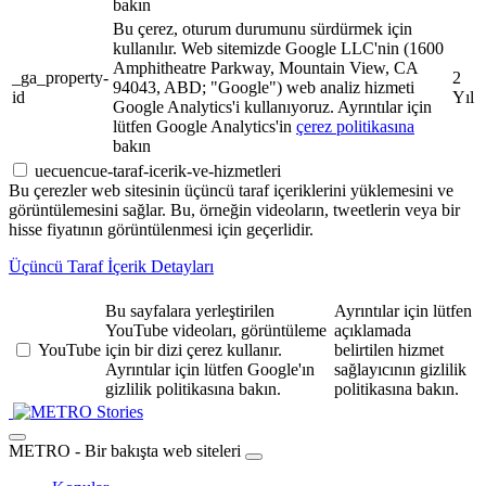
bakın
Bu çerez, oturum durumunu sürdürmek için
kullanılır. Web sitemizde Google LLC'nin (1600
Amphitheatre Parkway, Mountain View, CA
_ga_property-
2
94043, ABD; "Google") web analiz hizmeti
id
Yıl
Google Analytics'i kullanıyoruz. Ayrıntılar için
lütfen Google Analytics'in
çerez politikasına
bakın
uecuencue-taraf-icerik-ve-hizmetleri
Bu çerezler web sitesinin üçüncü taraf içeriklerini yüklemesini ve
görüntülemesini sağlar. Bu, örneğin videoların, tweetlerin veya bir
hisse fiyatının görüntülenmesi için geçerlidir.
Üçüncü Taraf İçerik Detayları
Bu sayfalara yerleştirilen
Ayrıntılar için lütfen
YouTube videoları, görüntüleme
açıklamada
YouTube
için bir dizi çerez kullanır.
belirtilen hizmet
Ayrıntılar için lütfen Google'ın
sağlayıcının gizlilik
gizlilik politikasına bakın.
politikasına bakın.
Stories
METRO - Bir bakışta web siteleri