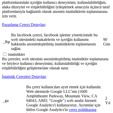
platformlarındaki içeriğin kullanıcı deneyimini, kullanılabilirliğini,
alaka düzeyini ve erişilebilirliğini iyileştirmek amacıyla üçüncü taraf
platformlarıyla bağlantılı olarak anonim istatistiklerin toplanmasına
izin verir.
Pazarlama Çerezi Detayları
Bu facebook çerezi, facebook işletme yöneticisinde bu
web sitesindeki makalelerin ve içeriğin kullanımı
90
_fbp
hakkında anonimleştirilmiş istatistiklerin toplanmasını
Gün
sağlar.
istatistikler
Bu çerezler, web sitesinin anonimleştirilmiş istatistikler toplamasına
ve böylece kullanıcı deneyimini, kullanılabilirliği ve içeriğin
erişilebilirliğini geliştirmesine olanak tanır.
İstatistik Çerezleri Detayları
Bu çerez kullanıcıları ayırt etmek için kullanılır.
Web sitemizde Google LLC'nin (1600
Amphitheatre Parkway, Mountain View, CA
2
_ga
94043, ABD; "Google") web analiz hizmeti
Yıl
Google Analytics'i kullanıyoruz. Ayrıntılar için
lütfen Google Analytics'in
çerez politikasına