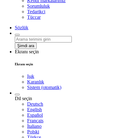
Kendi markalarımız
Sorumluluk
Tedarikçi
Tüccar
Sözlük
Şimdi ara
Ekranı seçin
Ekranı seçin
Işık
Karanlık
Sistem (otomatik)
Dil seçin
Deutsch
English
Español
Français
İtaliano
Polski
Türkçe