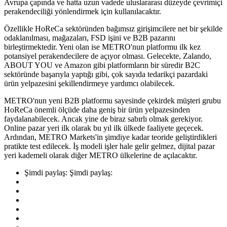
Avrupa çapında ve hatta uzun vadede uluslararası düzeyde çevrimiçi
perakendeciliği yönlendirmek için kullanılacaktır.
Özellikle HoReCa sektöründen bağımsız girişimcilere net bir şekilde
odaklanılması, mağazaları, FSD işini ve B2B pazarını
birleştirmektedir. Yeni olan ise METRO'nun platformu ilk kez
potansiyel perakendecilere de açıyor olması. Gelecekte, Zalando,
ABOUT YOU ve Amazon gibi platformların bir süredir B2C
sektöründe başarıyla yaptığı gibi, çok sayıda tedarikçi pazardaki
ürün yelpazesini şekillendirmeye yardımcı olabilecek.
METRO'nun yeni B2B platformu sayesinde çekirdek müşteri grubu
HoReCa önemli ölçüde daha geniş bir ürün yelpazesinden
faydalanabilecek. Ancak yine de biraz sabırlı olmak gerekiyor.
Online pazar yeri ilk olarak bu yıl ilk ülkede faaliyete geçecek.
Ardından, METRO Markets'in şimdiye kadar teoride geliştirdikleri
pratikte test edilecek. İş modeli işler hale gelir gelmez, dijital pazar
yeri kademeli olarak diğer METRO ülkelerine de açılacaktır.
Şimdi paylaş:
Şimdi paylaş: