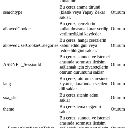
kullanılır.
Bu çerez arama türünü
searchtype
(klasik veya Yapay Zeka)
Oturum
saklar.
Bu çerez, çerezlerin
allowedCookie
kullanılmasına karar verilip
Oturum
verilmediğini kaydeder.
Bu çerez, hangi çerezlerin
allowedUserCookieCategories
kabul edildiğini veya
Oturum
reddedildiğini saklar.
Bu çerez, sunucu ve istemci
arasında sorunsuz iletişim
ASP.NET_SessionId
Oturum
sağlamak için ziyaretçilerin
oturum durumunu saklar.
Bu çerez, oturum süresince
lang
ziyaretçi tarafından seçilen
Oturum
dili saklar.
Bu çerez sitenin adını
sxa_site
Oturum
saklar
Bu çerez tema değerini
theme
Oturum
saklar
Bu çerez, sunucu ve istemci
arasında sorunsuz iletişim