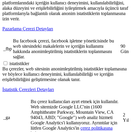
platformlarındaki içeriğin kullanıcı deneyimini, kullanılabilirliğini,
alaka düzeyini ve erişilebilirliğini iyileştirmek amacıyla üçüncü taraf
platformlarıyla bağlantılı olarak anonim istatistiklerin toplanmasına
izin verir.
Pazarlama Çerezi Detayları
Bu facebook çerezi, facebook işletme yöneticisinde bu
web sitesindeki makalelerin ve içeriğin kullanımı
90
_fbp
hakkında anonimleştirilmiş istatistiklerin toplanmasını
Gün
sağlar.
istatistikler
Bu çerezler, web sitesinin anonimleştirilmiş istatistikler toplamasına
ve böylece kullanıcı deneyimini, kullanılabilirliği ve içeriğin
erişilebilirliğini geliştirmesine olanak tanır.
İstatistik Çerezleri Detayları
Bu çerez kullanıcıları ayırt etmek için kullanılır.
Web sitemizde Google LLC'nin (1600
Amphitheatre Parkway, Mountain View, CA
2
_ga
94043, ABD; "Google") web analiz hizmeti
Yıl
Google Analytics'i kullanıyoruz. Ayrıntılar için
lütfen Google Analytics'in
çerez politikasına