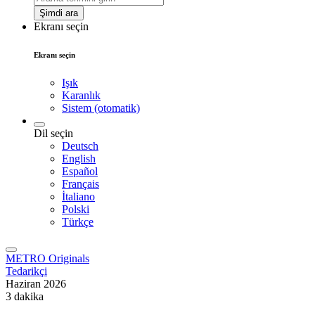
Şimdi ara
Ekranı seçin
Ekranı seçin
Işık
Karanlık
Sistem (otomatik)
Dil seçin
Deutsch
English
Español
Français
İtaliano
Polski
Türkçe
METRO Originals
Tedarikçi
Haziran 2026
3 dakika