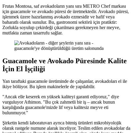
Frutas Montosa, saf avokadoların yanı sıra METRO Chef markası
için guacamole ve avokado püresi de üretmektedir. Avokado püresi,
işlenmek üzere hazırlanmış avokado ezmesidir ve hafif veya
baharatlı olarak sunulur. Bu, gastronomi sektörü için pratiktir:
Zorlukla soyulup çekirdeği çıkarılması gerekmeyen her meyve,
mutfakta zaman tasarrufu sağlar.
Guacamole ve Avokado Püresinde Kalite
İçin El İşçiliği
Yan taraftaki guacamole üretiminde de çalışanlar, avokadoları el ile
ikiye bölüyor. Bu işlem makinelerle de yapılabilir.
"Ancak elle keserek en yüksek kaliteyi garanti ediyoruz," diye
vurguluyor Athimon. "Bu çok zahmetli bir iş – ancak bunun
karşılığında guacamole'mizde lif veya kalitesiz meyve eti
bulunmuyor."
Şirketin kendi laboratuvarı ayrıca bitmiş ürünleri mikrobiyolojik
olarak rastgele numune alarak inceliyor. Teslim edilen avokadolar da