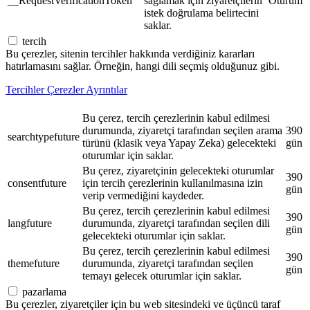
__RequestVerificationToken
sağlamak için ziyaretçilerin
Oturum
istek doğrulama belirtecini
saklar.
tercih
Bu çerezler, sitenin tercihler hakkında verdiğiniz kararları
hatırlamasını sağlar. Örneğin, hangi dili seçmiş olduğunuz gibi.
Tercihler Çerezler Ayrıntılar
Bu çerez, tercih çerezlerinin kabul edilmesi
durumunda, ziyaretçi tarafından seçilen arama
390
searchtypefuture
türünü (klasik veya Yapay Zeka) gelecekteki
gün
oturumlar için saklar.
Bu çerez, ziyaretçinin gelecekteki oturumlar
390
consentfuture
için tercih çerezlerinin kullanılmasına izin
gün
verip vermediğini kaydeder.
Bu çerez, tercih çerezlerinin kabul edilmesi
390
langfuture
durumunda, ziyaretçi tarafından seçilen dili
gün
gelecekteki oturumlar için saklar.
Bu çerez, tercih çerezlerinin kabul edilmesi
390
themefuture
durumunda, ziyaretçi tarafından seçilen
gün
temayı gelecek oturumlar için saklar.
pazarlama
Bu çerezler, ziyaretçiler için bu web sitesindeki ve üçüncü taraf