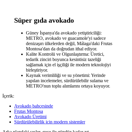
Süper gıda avokado
Güney İspanya'da avokado yetiştiriciliği:
METRO, avokado ve guacamole'yi sadece
denizaşırı ülkelerden değil, Málaga'daki Frutas
Montosa'dan da doğrudan ithal ediyor.
Kalite Kontrolü ve Olgunlaştırma: Üretici,
tedarik zinciri boyunca kesintisiz tazeliği
sağlamak için el işçiliği ile modern teknolojiyi
birleştiriyor.
Kaynak verimliliği ve su yönetimi: Yerinde
yapılan incelemeler, sürdürülebilir sulama ve
METRO'nun toplu alımlarını ortaya koyuyor.
İçerik:
Avokado bahçesinde
Frutas Montosa
Avokado Üretimi
Sürdürülebilirlik için modern sistemler
Arka plandaki sesler, gece ile gündüz kadar zıt.