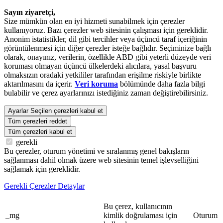
Sayın ziyaretçi,
Size mümkün olan en iyi hizmeti sunabilmek için çerezler
kullanıyoruz. Bazı çerezler web sitesinin çalışması için gereklidir.
Anonim istatistikler, dil gibi tercihler veya üçüncü taraf içeriğinin
görüntülenmesi için diğer çerezler isteğe bağlıdır. Seçiminize bağlı
olarak, onayınız, verilerin, özellikle ABD gibi yeterli düzeyde veri
koruması olmayan üçüncü ülkelerdeki alıcılara, yasal başvuru
olmaksızın oradaki yetkililer tarafından erişilme riskiyle birlikte
aktarılmasını da içerir.
Veri koruma
bölümünde daha fazla bilgi
bulabilir ve çerez ayarlarınızı istediğiniz zaman değiştirebilirsiniz.
Ayarlar
Seçilen çerezleri kabul et
Tüm çerezleri reddet
Tüm çerezleri kabul et
gerekli
Bu çerezler, oturum yönetimi ve sıralanmış genel bakışların
sağlanması dahil olmak üzere web sitesinin temel işlevselliğini
sağlamak için gereklidir.
Gerekli Çerezler Detaylar
Bu çerez, kullanıcının
_mg
kimlik doğrulaması için
Oturum