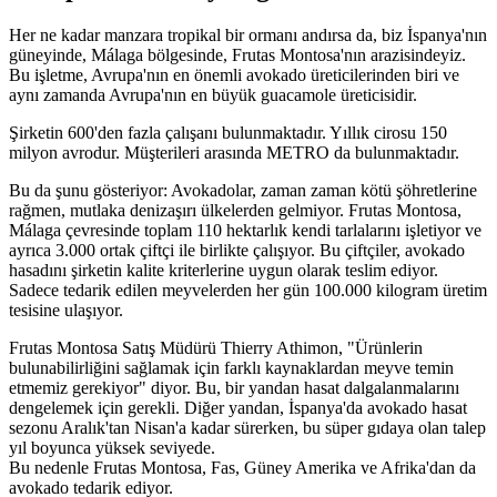
Her ne kadar manzara tropikal bir ormanı andırsa da, biz İspanya'nın
güneyinde, Málaga bölgesinde, Frutas Montosa'nın arazisindeyiz.
Bu işletme, Avrupa'nın en önemli avokado üreticilerinden biri ve
aynı zamanda Avrupa'nın en büyük guacamole üreticisidir.
Şirketin 600'den fazla çalışanı bulunmaktadır. Yıllık cirosu 150
milyon avrodur. Müşterileri arasında METRO da bulunmaktadır.
Bu da şunu gösteriyor: Avokadolar, zaman zaman kötü şöhretlerine
rağmen, mutlaka denizaşırı ülkelerden gelmiyor. Frutas Montosa,
Málaga çevresinde toplam 110 hektarlık kendi tarlalarını işletiyor ve
ayrıca 3.000 ortak çiftçi ile birlikte çalışıyor. Bu çiftçiler, avokado
hasadını şirketin kalite kriterlerine uygun olarak teslim ediyor.
Sadece tedarik edilen meyvelerden her gün 100.000 kilogram üretim
tesisine ulaşıyor.
Frutas Montosa Satış Müdürü Thierry Athimon, "Ürünlerin
bulunabilirliğini sağlamak için farklı kaynaklardan meyve temin
etmemiz gerekiyor" diyor. Bu, bir yandan hasat dalgalanmalarını
dengelemek için gerekli. Diğer yandan, İspanya'da avokado hasat
sezonu Aralık'tan Nisan'a kadar sürerken, bu süper gıdaya olan talep
yıl boyunca yüksek seviyede.
Bu nedenle Frutas Montosa, Fas, Güney Amerika ve Afrika'dan da
avokado tedarik ediyor.