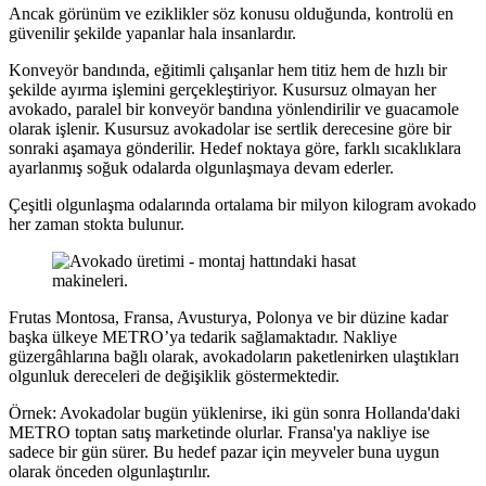
Ancak görünüm ve eziklikler söz konusu olduğunda, kontrolü en
güvenilir şekilde yapanlar hala insanlardır.
Konveyör bandında, eğitimli çalışanlar hem titiz hem de hızlı bir
şekilde ayırma işlemini gerçekleştiriyor. Kusursuz olmayan her
avokado, paralel bir konveyör bandına yönlendirilir ve guacamole
olarak işlenir. Kusursuz avokadolar ise sertlik derecesine göre bir
sonraki aşamaya gönderilir. Hedef noktaya göre, farklı sıcaklıklara
ayarlanmış soğuk odalarda olgunlaşmaya devam ederler.
Çeşitli olgunlaşma odalarında ortalama bir milyon kilogram avokado
her zaman stokta bulunur.
Frutas Montosa, Fransa, Avusturya, Polonya ve bir düzine kadar
başka ülkeye METRO’ya tedarik sağlamaktadır. Nakliye
güzergâhlarına bağlı olarak, avokadoların paketlenirken ulaştıkları
olgunluk dereceleri de değişiklik göstermektedir.
Örnek: Avokadolar bugün yüklenirse, iki gün sonra Hollanda'daki
METRO toptan satış marketinde olurlar. Fransa'ya nakliye ise
sadece bir gün sürer. Bu hedef pazar için meyveler buna uygun
olarak önceden olgunlaştırılır.