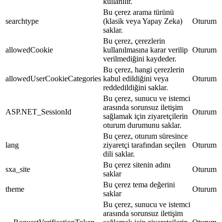
kullanılır.
Bu çerez arama türünü
searchtype
(klasik veya Yapay Zeka)
Oturum
saklar.
Bu çerez, çerezlerin
allowedCookie
kullanılmasına karar verilip
Oturum
verilmediğini kaydeder.
Bu çerez, hangi çerezlerin
allowedUserCookieCategories
kabul edildiğini veya
Oturum
reddedildiğini saklar.
Bu çerez, sunucu ve istemci
arasında sorunsuz iletişim
ASP.NET_SessionId
Oturum
sağlamak için ziyaretçilerin
oturum durumunu saklar.
Bu çerez, oturum süresince
lang
ziyaretçi tarafından seçilen
Oturum
dili saklar.
Bu çerez sitenin adını
sxa_site
Oturum
saklar
Bu çerez tema değerini
theme
Oturum
saklar
Bu çerez, sunucu ve istemci
arasında sorunsuz iletişim