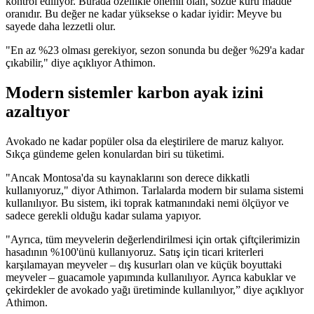
kontrol ediliyor. Burada özellikle önemli olan, sözde kuru madde
oranıdır. Bu değer ne kadar yüksekse o kadar iyidir: Meyve bu
sayede daha lezzetli olur.
"En az %23 olması gerekiyor, sezon sonunda bu değer %29'a kadar
çıkabilir," diye açıklıyor Athimon.
Modern sistemler karbon ayak izini
azaltıyor
Avokado ne kadar popüler olsa da eleştirilere de maruz kalıyor.
Sıkça gündeme gelen konulardan biri su tüketimi.
"Ancak Montosa'da su kaynaklarını son derece dikkatli
kullanıyoruz," diyor Athimon. Tarlalarda modern bir sulama sistemi
kullanılıyor. Bu sistem, iki toprak katmanındaki nemi ölçüyor ve
sadece gerekli olduğu kadar sulama yapıyor.
"Ayrıca, tüm meyvelerin değerlendirilmesi için ortak çiftçilerimizin
hasadının %100'ünü kullanıyoruz. Satış için ticari kriterleri
karşılamayan meyveler – dış kusurları olan ve küçük boyuttaki
meyveler – guacamole yapımında kullanılıyor. Ayrıca kabuklar ve
çekirdekler de avokado yağı üretiminde kullanılıyor,” diye açıklıyor
Athimon.