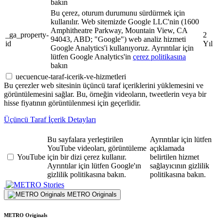
bakın
Bu çerez, oturum durumunu sürdürmek için
kullanılır. Web sitemizde Google LLC'nin (1600
Amphitheatre Parkway, Mountain View, CA
_ga_property-
2
94043, ABD; "Google") web analiz hizmeti
id
Yıl
Google Analytics'i kullanıyoruz. Ayrıntılar için
lütfen Google Analytics'in
çerez politikasına
bakın
uecuencue-taraf-icerik-ve-hizmetleri
Bu çerezler web sitesinin üçüncü taraf içeriklerini yüklemesini ve
görüntülemesini sağlar. Bu, örneğin videoların, tweetlerin veya bir
hisse fiyatının görüntülenmesi için geçerlidir.
Üçüncü Taraf İçerik Detayları
Bu sayfalara yerleştirilen
Ayrıntılar için lütfen
YouTube videoları, görüntüleme
açıklamada
YouTube
için bir dizi çerez kullanır.
belirtilen hizmet
Ayrıntılar için lütfen Google'ın
sağlayıcının gizlilik
gizlilik politikasına bakın.
politikasına bakın.
Stories
METRO Originals
METRO Originals