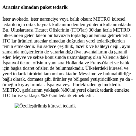
Aracılar olmadan paket tedarik
İster avokado, ister narenciye veya balık olsun: METRO küresel
tedariki için ortak kaynak kullanımı denilen yöntemi kullanmaktadır.
Bu, Uluslararası Ticaret Ofislerinin (ITO'lar) 30'dan fazla METRO
ülkesinden gelen talebi bir havuzda topladığı anlamına gelmektedir.
ITO'lar ürünleri aracılar olmadan doğrudan yerel tedarikçilerden
temin etmektedir. Bu sadece çeşitlilik, tazelik ve kaliteyi değil, aynı
zamanda müşterilerin de yararlandığı fiyat avantajlarını da garanti
eder. Meyve ve sebze konusunda uzmanlaşmış olan Valencia'daki
İspanyol ticaret ofisinin yanı sıra Hollanda ve Fransa'da et ve balık
için başka ticaret ofisleri de bulunmaktadır. Ülkelerdeki küresel ve
yerel tedarik birbirini tamamlamaktadır. Mevsime ve bulunabilirliğe
bağlı olarak, domates gibi ürünler ya bölgesel yetiştiricilikten ya da -
örneğin kış aylarında - İspanya veya Portekiz'den gelmektedir.
METRO, gıdalarının yaklaşık %80'ini yerel olarak tedarik etmekte,
ITO'lar ise yaklaşık %20'sini tedarik etmektedir.