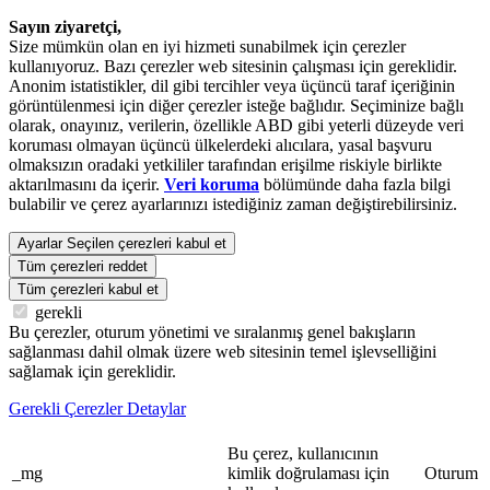
Sayın ziyaretçi,
Size mümkün olan en iyi hizmeti sunabilmek için çerezler
kullanıyoruz. Bazı çerezler web sitesinin çalışması için gereklidir.
Anonim istatistikler, dil gibi tercihler veya üçüncü taraf içeriğinin
görüntülenmesi için diğer çerezler isteğe bağlıdır. Seçiminize bağlı
olarak, onayınız, verilerin, özellikle ABD gibi yeterli düzeyde veri
koruması olmayan üçüncü ülkelerdeki alıcılara, yasal başvuru
olmaksızın oradaki yetkililer tarafından erişilme riskiyle birlikte
aktarılmasını da içerir.
Veri koruma
bölümünde daha fazla bilgi
bulabilir ve çerez ayarlarınızı istediğiniz zaman değiştirebilirsiniz.
Ayarlar
Seçilen çerezleri kabul et
Tüm çerezleri reddet
Tüm çerezleri kabul et
gerekli
Bu çerezler, oturum yönetimi ve sıralanmış genel bakışların
sağlanması dahil olmak üzere web sitesinin temel işlevselliğini
sağlamak için gereklidir.
Gerekli Çerezler Detaylar
Bu çerez, kullanıcının
_mg
kimlik doğrulaması için
Oturum