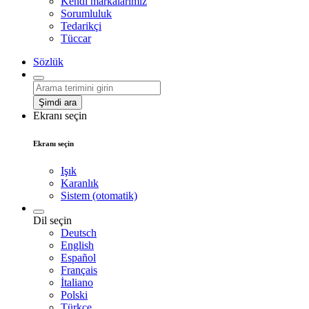
Kendi markalarımız
Sorumluluk
Tedarikçi
Tüccar
Sözlük
Şimdi ara
Ekranı seçin
Ekranı seçin
Işık
Karanlık
Sistem (otomatik)
Dil seçin
Deutsch
English
Español
Français
İtaliano
Polski
Türkçe