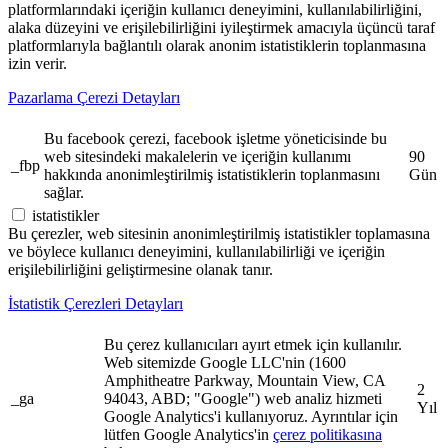
platformlarındaki içeriğin kullanıcı deneyimini, kullanılabilirliğini,
alaka düzeyini ve erişilebilirliğini iyileştirmek amacıyla üçüncü taraf
platformlarıyla bağlantılı olarak anonim istatistiklerin toplanmasına
izin verir.
Pazarlama Çerezi Detayları
Bu facebook çerezi, facebook işletme yöneticisinde bu
web sitesindeki makalelerin ve içeriğin kullanımı
90
_fbp
hakkında anonimleştirilmiş istatistiklerin toplanmasını
Gün
sağlar.
istatistikler
Bu çerezler, web sitesinin anonimleştirilmiş istatistikler toplamasına
ve böylece kullanıcı deneyimini, kullanılabilirliği ve içeriğin
erişilebilirliğini geliştirmesine olanak tanır.
İstatistik Çerezleri Detayları
Bu çerez kullanıcıları ayırt etmek için kullanılır.
Web sitemizde Google LLC'nin (1600
Amphitheatre Parkway, Mountain View, CA
2
_ga
94043, ABD; "Google") web analiz hizmeti
Yıl
Google Analytics'i kullanıyoruz. Ayrıntılar için
lütfen Google Analytics'in
çerez politikasına