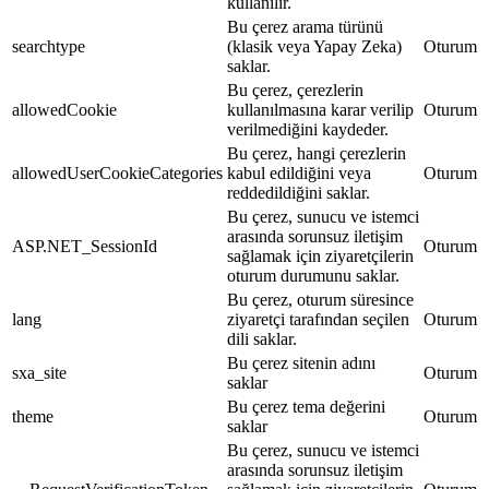
kullanılır.
Bu çerez arama türünü
searchtype
(klasik veya Yapay Zeka)
Oturum
saklar.
Bu çerez, çerezlerin
allowedCookie
kullanılmasına karar verilip
Oturum
verilmediğini kaydeder.
Bu çerez, hangi çerezlerin
allowedUserCookieCategories
kabul edildiğini veya
Oturum
reddedildiğini saklar.
Bu çerez, sunucu ve istemci
arasında sorunsuz iletişim
ASP.NET_SessionId
Oturum
sağlamak için ziyaretçilerin
oturum durumunu saklar.
Bu çerez, oturum süresince
lang
ziyaretçi tarafından seçilen
Oturum
dili saklar.
Bu çerez sitenin adını
sxa_site
Oturum
saklar
Bu çerez tema değerini
theme
Oturum
saklar
Bu çerez, sunucu ve istemci
arasında sorunsuz iletişim