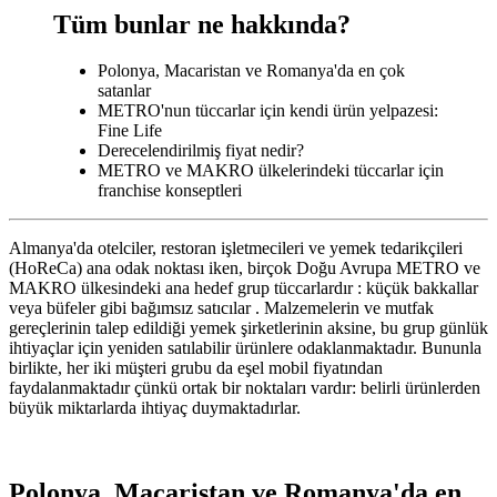
Tüm bunlar ne hakkında?
Polonya, Macaristan ve Romanya'da en çok
satanlar
METRO'nun tüccarlar için kendi ürün yelpazesi:
Fine Life
Derecelendirilmiş fiyat nedir?
METRO ve MAKRO ülkelerindeki tüccarlar için
franchise konseptleri
Almanya'da otelciler, restoran işletmecileri ve yemek tedarikçileri
(
HoReCa)
ana odak noktası iken, birçok Doğu Avrupa METRO ve
MAKRO ülkesindeki ana
hedef grup
tüccarlardır
:
küçük bakkallar
veya büfeler gibi bağımsız satıcılar
.
Malzemelerin ve mutfak
gereçlerinin talep edildiği yemek şirketlerinin aksine, bu grup günlük
ihtiyaçlar için yeniden satılabilir ürünlere odaklanmaktadır. Bununla
birlikte, her iki müşteri grubu da
eşel mobil fiyatından
faydalanmaktadır çünkü ortak bir noktaları vardır: belirli ürünlerden
büyük miktarlarda ihtiyaç duymaktadırlar.
Polonya, Macaristan ve Romanya'da en