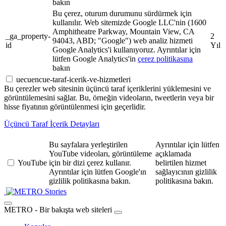
bakın
Bu çerez, oturum durumunu sürdürmek için
kullanılır. Web sitemizde Google LLC'nin (1600
Amphitheatre Parkway, Mountain View, CA
_ga_property-
2
94043, ABD; "Google") web analiz hizmeti
id
Yıl
Google Analytics'i kullanıyoruz. Ayrıntılar için
lütfen Google Analytics'in
çerez politikasına
bakın
uecuencue-taraf-icerik-ve-hizmetleri
Bu çerezler web sitesinin üçüncü taraf içeriklerini yüklemesini ve
görüntülemesini sağlar. Bu, örneğin videoların, tweetlerin veya bir
hisse fiyatının görüntülenmesi için geçerlidir.
Üçüncü Taraf İçerik Detayları
Bu sayfalara yerleştirilen
Ayrıntılar için lütfen
YouTube videoları, görüntüleme
açıklamada
YouTube
için bir dizi çerez kullanır.
belirtilen hizmet
Ayrıntılar için lütfen Google'ın
sağlayıcının gizlilik
gizlilik politikasına bakın.
politikasına bakın.
Stories
METRO - Bir bakışta web siteleri