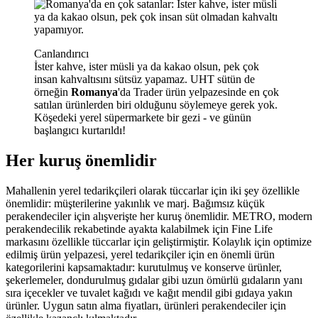
Canlandırıcı
İster kahve, ister müsli ya da kakao olsun, pek çok
insan kahvaltısını sütsüz yapamaz. UHT sütün de
örneğin
Romanya
'da Trader ürün yelpazesinde en çok
satılan ürünlerden biri olduğunu söylemeye gerek yok.
Köşedeki yerel süpermarkete bir gezi - ve günün
başlangıcı kurtarıldı!
Her kuruş önemlidir
Mahallenin yerel tedarikçileri olarak tüccarlar için iki şey özellikle
önemlidir: müşterilerine yakınlık ve marj. Bağımsız küçük
perakendeciler için alışverişte her kuruş önemlidir. METRO, modern
perakendecilik rekabetinde ayakta kalabilmek için
Fine Life
markasını özellikle tüccarlar için geliştirmiştir. Kolaylık için optimize
edilmiş ürün yelpazesi, yerel tedarikçiler için en önemli ürün
kategorilerini kapsamaktadır: kurutulmuş ve konserve ürünler,
şekerlemeler, dondurulmuş gıdalar gibi uzun ömürlü gıdaların yanı
sıra içecekler ve tuvalet kağıdı ve kağıt mendil gibi gıdaya yakın
ürünler. Uygun satın alma fiyatları, ürünleri perakendeciler için