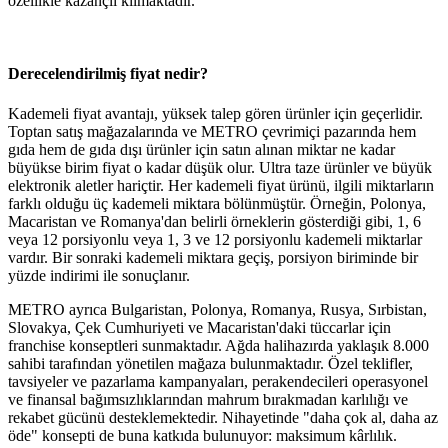
özellikle kazançlı kılmaktadır.
Derecelendirilmiş fiyat nedir?
Kademeli fiyat avantajı, yüksek talep gören ürünler için geçerlidir.
Toptan satış mağazalarında ve METRO çevrimiçi pazarında hem
gıda hem de gıda dışı ürünler için satın alınan miktar ne kadar
büyükse birim fiyat o kadar düşük olur. Ultra taze ürünler ve büyük
elektronik aletler hariçtir. Her kademeli fiyat ürünü, ilgili miktarların
farklı olduğu üç kademeli miktara bölünmüştür. Örneğin, Polonya,
Macaristan ve Romanya'dan belirli örneklerin gösterdiği gibi, 1, 6
veya 12 porsiyonlu veya 1, 3 ve 12 porsiyonlu kademeli miktarlar
vardır. Bir sonraki kademeli miktara geçiş, porsiyon biriminde bir
yüzde indirimi ile sonuçlanır.
METRO ayrıca Bulgaristan, Polonya, Romanya, Rusya, Sırbistan,
Slovakya, Çek Cumhuriyeti ve Macaristan'daki tüccarlar için
franchise konseptleri
sunmaktadır. Ağda halihazırda yaklaşık 8.000
sahibi tarafından yönetilen mağaza bulunmaktadır. Özel teklifler,
tavsiyeler ve pazarlama kampanyaları, perakendecileri operasyonel
ve finansal bağımsızlıklarından mahrum bırakmadan karlılığı ve
rekabet gücünü desteklemektedir. Nihayetinde "daha çok al, daha az
öde" konsepti de buna katkıda bulunuyor: maksimum kârlılık.