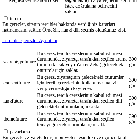
__RequestVerificationToken
sağlamak için ziyaretçilerin
Oturum
istek doğrulama belirtecini
saklar.
tercih
Bu çerezler, sitenin tercihler hakkında verdiğiniz kararları
hatırlamasını sağlar. Örneğin, hangi dili seçmiş olduğunuz gibi.
Tercihler Çerezler Ayrıntılar
Bu çerez, tercih çerezlerinin kabul edilmesi
durumunda, ziyaretçi tarafından seçilen arama
390
searchtypefuture
türünü (klasik veya Yapay Zeka) gelecekteki
gün
oturumlar için saklar.
Bu çerez, ziyaretçinin gelecekteki oturumlar
390
consentfuture
için tercih çerezlerinin kullanılmasına izin
gün
verip vermediğini kaydeder.
Bu çerez, tercih çerezlerinin kabul edilmesi
390
langfuture
durumunda, ziyaretçi tarafından seçilen dili
gün
gelecekteki oturumlar için saklar.
Bu çerez, tercih çerezlerinin kabul edilmesi
390
themefuture
durumunda, ziyaretçi tarafından seçilen
gün
temayı gelecek oturumlar için saklar.
pazarlama
Bu çerezler, ziyaretçiler için bu web sitesindeki ve üçüncü taraf