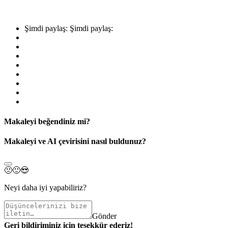
Şimdi paylaş:
Şimdi paylaş:
Makaleyi beğendiniz mi?
Makaleyi ve AI çevirisini nasıl buldunuz?
🙁
🙂
😍
Neyi daha iyi yapabiliriz?
Gönder
Geri bildiriminiz için teşekkür ederiz!