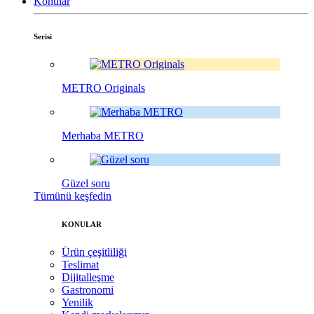
Konular
Serisi
METRO Originals
Merhaba METRO
Güzel soru
Tümünü keşfedin
KONULAR
Ürün çeşitliliği
Teslimat
Dijitalleşme
Gastronomi
Yenilik