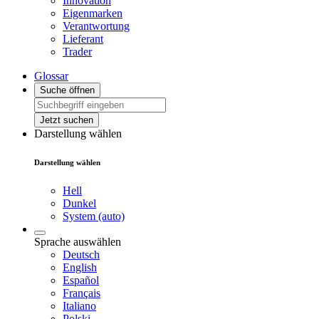
Innovation
Eigenmarken
Verantwortung
Lieferant
Trader
Glossar
Suche öffnen
Jetzt suchen
Darstellung wählen
Darstellung wählen
Hell
Dunkel
System (auto)
Sprache auswählen
Deutsch
English
Español
Français
Italiano
Polski