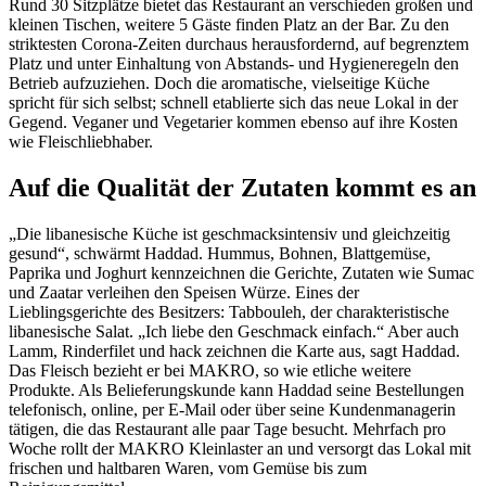
Rund 30 Sitzplätze bietet das Restaurant an verschieden großen und
kleinen Tischen, weitere 5 Gäste finden Platz an der Bar. Zu den
striktesten Corona-Zeiten durchaus herausfordernd, auf begrenztem
Platz und unter Einhaltung von Abstands- und Hygieneregeln den
Betrieb aufzuziehen. Doch die aromatische, vielseitige Küche
spricht für sich selbst; schnell etablierte sich das neue Lokal in der
Gegend. Veganer und Vegetarier kommen ebenso auf ihre Kosten
wie Fleischliebhaber.
Auf die Qualität der Zutaten kommt es an
„Die libanesische Küche ist geschmacksintensiv und gleichzeitig
gesund“, schwärmt Haddad. Hummus, Bohnen, Blattgemüse,
Paprika und Joghurt kennzeichnen die Gerichte, Zutaten wie Sumac
und Zaatar verleihen den Speisen Würze. Eines der
Lieblingsgerichte des Besitzers: Tabbouleh, der charakteristische
libanesische Salat. „Ich liebe den Geschmack einfach.“ Aber auch
Lamm, Rinderfilet und hack zeichnen die Karte aus, sagt Haddad.
Das Fleisch bezieht er bei MAKRO, so wie etliche weitere
Produkte. Als Belieferungskunde kann Haddad seine Bestellungen
telefonisch, online, per E-Mail oder über seine Kundenmanagerin
tätigen, die das Restaurant alle paar Tage besucht. Mehrfach pro
Woche rollt der MAKRO Kleinlaster an und versorgt das Lokal mit
frischen und haltbaren Waren, vom Gemüse bis zum