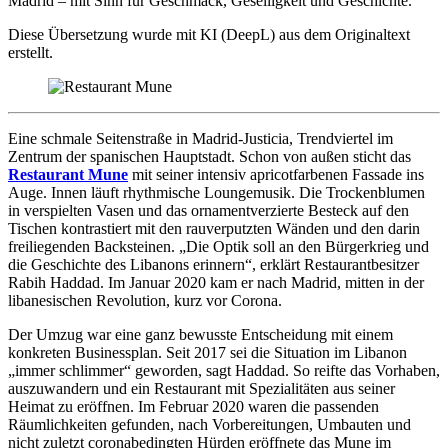
Madrid – mit Sinn für Geschmack, Geselligkeit und Geschichte.
Diese Übersetzung wurde mit KI (DeepL) aus dem Originaltext
erstellt.
Eine schmale Seitenstraße in Madrid-Justicia, Trendviertel im
Zentrum der spanischen Hauptstadt. Schon von außen sticht das
Restaurant Mune
mit seiner intensiv apricotfarbenen Fassade ins
Auge. Innen läuft rhythmische Loungemusik. Die Trockenblumen
in verspielten Vasen und das ornamentverzierte Besteck auf den
Tischen kontrastiert mit den rauverputzten Wänden und den darin
freiliegenden Backsteinen. „Die Optik soll an den Bürgerkrieg und
die Geschichte des Libanons erinnern“, erklärt Restaurantbesitzer
Rabih Haddad. Im Januar 2020 kam er nach Madrid, mitten in der
libanesischen Revolution, kurz vor Corona.
Der Umzug war eine ganz bewusste Entscheidung mit einem
konkreten Businessplan. Seit 2017 sei die Situation im Libanon
„immer schlimmer“ geworden, sagt Haddad. So reifte das Vorhaben,
auszuwandern und ein Restaurant mit Spezialitäten aus seiner
Heimat zu eröffnen. Im Februar 2020 waren die passenden
Räumlichkeiten gefunden, nach Vorbereitungen, Umbauten und
nicht zuletzt coronabedingten Hürden eröffnete das Mune im