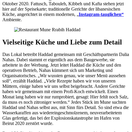
Oktober 2020. Fattusch, Tabouleh, Kibbeh und Kafta stehen jetzt
hier auf der Speisekarte; traditionelle Gerichte der libanesischen
Küche, angerichtet in einem modernen, „
Instagram-tauglichen“
Ambiente.
Vielseitige Küche und Liebe zum Detail
Das Lokal betreibt Haddad gemeinsam mit Geschäftspartnerin Dalia
Nahas. Dabei stammt er eigentlich aus dem Baugewerbe, sie
arbeitete in der Werbung. Jetzt leitet Haddad die Küche und den
operativen Betrieb, Nahas kümmert sich um Marketing und
Organisatorisches. „Wir wussten genau, wie unser Menü aussehen
soll“, erzählt Haddad. „Viele Rezepte haben wir von unseren
Müttern, einige haben wir uns selbst beigebracht. Andere Gerichte
haben wir gemeinsam mit einem Profi-Koch entwickelt. Einen
Monat lang haben wir nur rumprobiert, gesagt: Hier fehlt noch Salz,
da muss es noch zitroniger werden.“ Jedes Stück im Mune suchten
Haddad und Nahas selbst aus, mit Sinn fürs Detail. So sind etwa die
Wasserkaraffen aus wiedereingeschmolzenem, neuverarbeitetem
Glas gefertigt, das bei der Explosionskatastrophe im Hafen von
Beirut 2020 zerstört wurde.