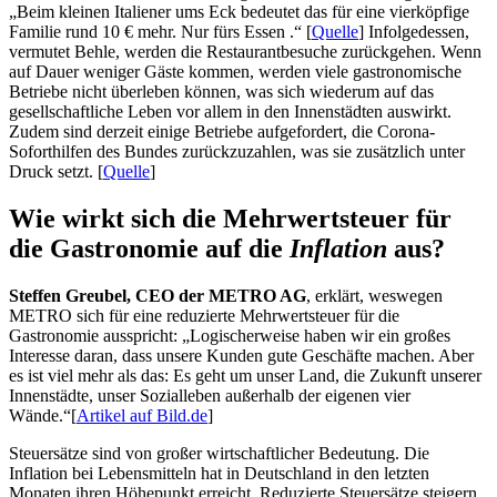
„Beim kleinen Italiener ums Eck bedeutet das für eine vierköpfige
Familie rund 10 € mehr. Nur fürs Essen .“ [
Quelle
] Infolgedessen,
vermutet Behle, werden die Restaurantbesuche zurückgehen. Wenn
auf Dauer weniger Gäste kommen, werden viele gastronomische
Betriebe nicht überleben können, was sich wiederum auf das
gesellschaftliche Leben vor allem in den Innenstädten auswirkt.
Zudem sind derzeit einige Betriebe aufgefordert, die Corona-
Soforthilfen des Bundes zurückzuzahlen, was sie zusätzlich unter
Druck setzt. [
Quelle
]
Wie wirkt sich die Mehrwertsteuer für
die Gastronomie auf die
Inflation
aus?
Steffen Greubel, CEO der METRO AG
, erklärt, weswegen
METRO sich für eine reduzierte Mehrwertsteuer für die
Gastronomie ausspricht: „Logischerweise haben wir ein großes
Interesse daran, dass unsere Kunden gute Geschäfte machen. Aber
es ist viel mehr als das: Es geht um unser Land, die Zukunft unserer
Innenstädte, unser Sozialleben außerhalb der eigenen vier
Wände.“[
Artikel auf Bild.de
]
Steuersätze sind von großer wirtschaftlicher Bedeutung. Die
Inflation bei Lebensmitteln hat in Deutschland in den letzten
Monaten ihren Höhepunkt erreicht. Reduzierte Steuersätze steigern