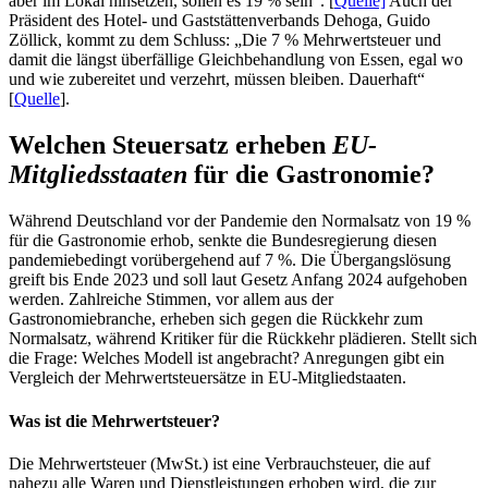
aber im Lokal hinsetzen, sollen es 19 % sein“. [
Quelle]
Auch der
Präsident des Hotel- und Gaststättenverbands Dehoga, Guido
Zöllick, kommt zu dem Schluss: „Die 7 % Mehrwertsteuer und
damit die längst überfällige Gleichbehandlung von Essen, egal wo
und wie zubereitet und verzehrt, müssen bleiben. Dauerhaft“
[
Quelle
].
Welchen Steuersatz erheben
EU-
Mitgliedsstaaten
für die Gastronomie?
Während Deutschland vor der Pandemie den Normalsatz von 19 %
für die Gastronomie erhob, senkte die Bundesregierung diesen
pandemiebedingt vorübergehend auf 7 %. Die Übergangslösung
greift bis Ende 2023 und soll laut Gesetz Anfang 2024 aufgehoben
werden. Zahlreiche Stimmen, vor allem aus der
Gastronomiebranche, erheben sich gegen die Rückkehr zum
Normalsatz, während Kritiker für die Rückkehr plädieren. Stellt sich
die Frage: Welches Modell ist angebracht? Anregungen gibt ein
Vergleich der Mehrwertsteuersätze in EU-Mitgliedstaaten.
Was ist die Mehrwertsteuer?
Die Mehrwertsteuer (MwSt.) ist eine Verbrauchsteuer, die auf
nahezu alle Waren und Dienstleistungen erhoben wird, die zur