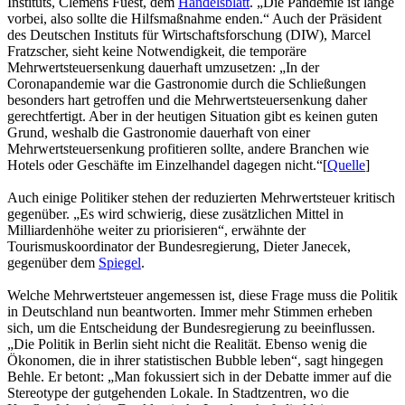
Instituts, Clemens Fuest, dem
Handelsblatt
. „Die Pandemie ist lange
vorbei, also sollte die Hilfsmaßnahme enden.“ Auch der Präsident
des Deutschen Instituts für Wirtschaftsforschung (DIW), Marcel
Fratzscher, sieht keine Notwendigkeit, die temporäre
Mehrwertsteuersenkung dauerhaft umzusetzen: „In der
Coronapandemie war die Gastronomie durch die Schließungen
besonders hart getroffen und die Mehrwertsteuersenkung daher
gerechtfertigt. Aber in der heutigen Situation gibt es keinen guten
Grund, weshalb die Gastronomie dauerhaft von einer
Mehrwertsteuersenkung profitieren sollte, andere Branchen wie
Hotels oder Geschäfte im Einzelhandel dagegen nicht.“[
Quelle
]
Auch einige Politiker stehen der reduzierten Mehrwertsteuer kritisch
gegenüber. „Es wird schwierig, diese zusätzlichen Mittel in
Milliardenhöhe weiter zu priorisieren“, erwähnte der
Tourismuskoordinator der Bundesregierung, Dieter Janecek,
gegenüber dem
Spiegel
.
Welche Mehrwertsteuer angemessen ist, diese Frage muss die Politik
in Deutschland nun beantworten. Immer mehr Stimmen erheben
sich, um die Entscheidung der Bundesregierung zu beeinflussen.
„Die Politik in Berlin sieht nicht die Realität. Ebenso wenig die
Ökonomen, die in ihrer statistischen Bubble leben“, sagt hingegen
Behle. Er betont: „Man fokussiert sich in der Debatte immer auf die
Stereotype der gutgehenden Lokale. In Stadtzentren, wo die