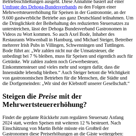
Betriebsschließungen ausgeht. Diese Annahme basiert auf einer
Umfrage des Dehoga-Bundesverbands
zu den Folgen einer
Mehrwertsteuererhöhung für Speisen in der Gastronomie, an der
9.600 gastwerbliche Betriebe aus ganz Deutschland teilnahmen. Um
die Dringlichkeit der Beibehaltung des reduzierten Steuersatzes zu
unterstreichen, lässt der Dehoga Bundesverband Gastronomen in
Videos zu Wort kommen. So auch Axel Bode, Inhaber des
Restaurants Witwenball in Hamburg, und Michael Steiger, Betreiber
mehrerer Irish Pubs in Villingen, Schwenningen und Tuttlingen.
Bode führt an: „Wir zahlen nicht nur die Umsatzsteuer, die
unbedingt bei 7 % bleiben, muss für Speisen und eigentlich auch für
Getränke. Wir zahlen zudem noch Gewerbesteuer,
Einkommensteuer und vieles mehr und sorgen dafür, dass die
Innenstädte lebendig bleiben.“ Auch Steiger betont die Wichtigkeit
von gastronomischen Betrieben für die Menschen, die Städte und
die Dorfgemeinden: „Wir sind der Klebstoff unserer Gesellschaft.“
Steigen die
Preise
mit der
Mehrwertsteuererhöhung?
Findet die geplante Rückkehr zum regulären Steuersatz Anfang
2024 statt, werden Speisen mit weiteren 12 % besteuert. Nach
Einschätzung von Martin Behle müsste ein Großteil der
Gastronomen diese Preiserhöhungen an die Gäste weitergeben: