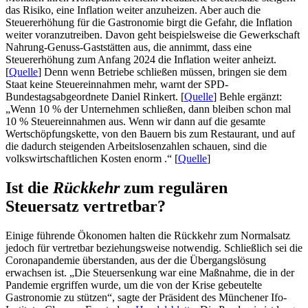
das Risiko, eine Inflation weiter anzuheizen. Aber auch die
Steuererhöhung für die Gastronomie birgt die Gefahr, die Inflation
weiter voranzutreiben. Davon geht beispielsweise die Gewerkschaft
Nahrung-Genuss-Gaststätten aus, die annimmt, dass eine
Steuererhöhung zum Anfang 2024 die Inflation weiter anheizt.
[
Quelle
] Denn wenn Betriebe schließen müssen, bringen sie dem
Staat keine Steuereinnahmen mehr, warnt der SPD-
Bundestagsabgeordnete Daniel Rinkert. [
Quelle
] Behle ergänzt:
„Wenn 10 % der Unternehmen schließen, dann bleiben schon mal
10 % Steuereinnahmen aus. Wenn wir dann auf die gesamte
Wertschöpfungskette, von den Bauern bis zum Restaurant, und auf
die dadurch steigenden Arbeitslosenzahlen schauen, sind die
volkswirtschaftlichen Kosten enorm .“ [
Quelle
]
Ist die
Rückkehr
zum regulären
Steuersatz vertretbar?
Einige führende Ökonomen halten die Rückkehr zum Normalsatz
jedoch für vertretbar beziehungsweise notwendig. Schließlich sei die
Coronapandemie überstanden, aus der die Übergangslösung
erwachsen ist. „Die Steuersenkung war eine Maßnahme, die in der
Pandemie ergriffen wurde, um die von der Krise gebeutelte
Gastronomie zu stützen“, sagte der Präsident des Münchener Ifo-