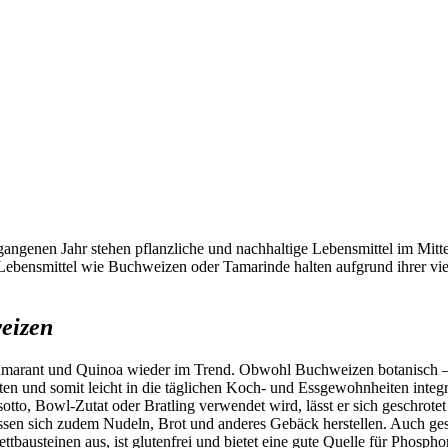
gangenen Jahr stehen pflanzliche und nachhaltige Lebensmittel im Mit
e Lebensmittel wie Buchweizen oder Tamarinde halten aufgrund ihrer vi
eizen
e Amarant und Quinoa wieder im Trend. Obwohl Buchweizen botanisch –
iten und somit leicht in die täglichen Koch- und Essgewohnheiten integ
to, Bowl-Zutat oder Bratling verwendet wird, lässt er sich geschrote
ssen sich zudem Nudeln, Brot und anderes Gebäck herstellen. Auch gesun
tbausteinen aus, ist glutenfrei und bietet eine gute Quelle für Phosp