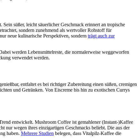
ein süßer, leicht säuerlicher Geschmack erinnert an tropische
etrachtet, sondern zunehmend als wertvoller Rohstoff für
nur neue kulinarische Perspektiven, sondern
trägt auch zur
Dabei werden Lebensmittelreste, die normalerweise weggeworfen
packung verwendet werden
.
nießbar, entfaltet es bei richtiger Zubereitung einen süßen, cremigen
erichten und Getränken. Von Eiscreme bis hin zu exotischen Currys
rend entwickelt. Mushroom Coffee ist gemahlener (Instant-)Kaffee
cht nur wegen ihres einzigartigen Geschmacks beliebt. Die aus der
ung haben.
Mehrere Studien
belegen, dass Vitalpilz-Kaffee die