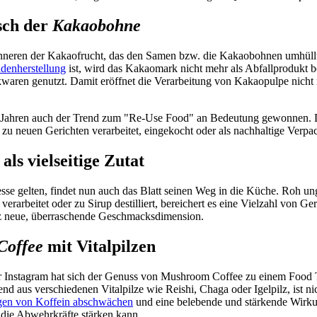
sch der
Kakaobohne
nneren der Kakaofrucht, das den Samen bzw. die Kakaobohnen umhüllt. S
denherstellung
ist, wird das Kakaomark nicht mehr als Abfallprodukt b
kwaren genutzt. Damit eröffnet die Verarbeitung von Kakaopulpe nicht 
en Jahren auch der Trend zum "Re-Use Food" an Bedeutung gewonnen. 
e zu neuen Gerichten verarbeitet, eingekocht oder als nachhaltige Ver
als vielseitige Zutat
se gelten, findet nun auch das Blatt seinen Weg in die Küche. Roh unge
rarbeitet oder zu Sirup destilliert, bereichert es eine Vielzahl von G
anz neue, überraschende Geschmacksdimension.
Coffee
mit Vitalpilzen
 Instagram hat sich der Genuss von Mushroom Coffee zu einem Food T
nd aus verschiedenen Vitalpilze wie Reishi, Chaga oder Igelpilz, ist ni
en von Koffein abschwächen
und eine belebende und stärkende Wirk
 die Abwehrkräfte stärken kann.