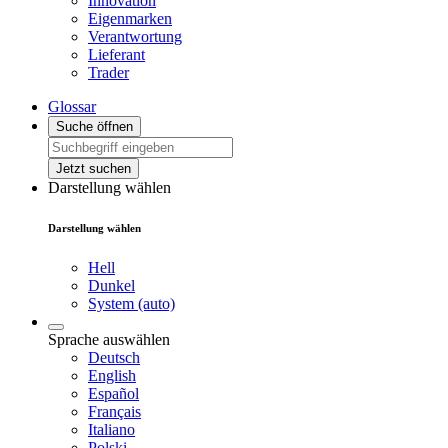
Innovation
Eigenmarken
Verantwortung
Lieferant
Trader
Glossar
Suche öffnen
Jetzt suchen
Darstellung wählen
Darstellung wählen
Hell
Dunkel
System (auto)
Sprache auswählen
Deutsch
English
Español
Français
Italiano
Polski