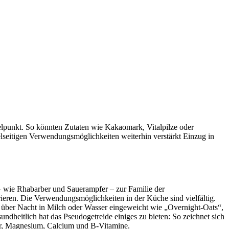
telpunkt. So könnten Zutaten wie Kakaomark, Vitalpilze oder
elseitigen Verwendungsmöglichkeiten weiterhin verstärkt Einzug in
 wie Rhabarber und Sauerampfer – zur Familie der
rieren. Die Verwendungsmöglichkeiten in der Küche sind vielfältig.
t über Nacht in Milch oder Wasser eingeweicht wie „Overnight-Oats“,
dheitlich hat das Pseudogetreide einiges zu bieten: So zeichnet sich
hor, Magnesium, Calcium und B-Vitamine.