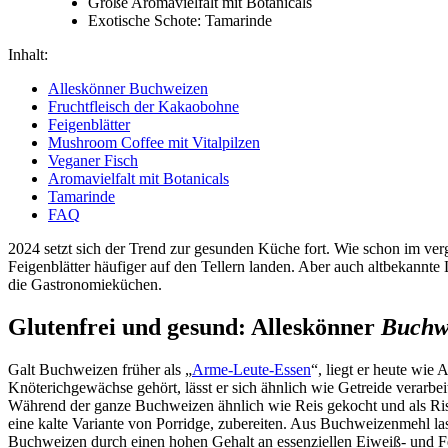
Große Aromavielfalt mit Botanicals
Exotische Schote: Tamarinde
Inhalt:
Alleskönner Buchweizen
Fruchtfleisch der Kakaobohne
Feigenblätter
Mushroom Coffee mit Vitalpilzen
Veganer Fisch
Aromavielfalt mit Botanicals
Tamarinde
FAQ
2024 setzt sich der Trend zur gesunden Küche fort. Wie schon im ver
Feigenblätter häufiger auf den Tellern landen. Aber auch altbekannt
die Gastronomieküchen.
Glutenfrei und gesund: Alleskönner
Buchw
Galt Buchweizen früher als „
Arme-Leute-Essen
“, liegt er heute wi
Knöterichgewächse gehört, lässt er sich ähnlich wie Getreide verarbe
Während der ganze Buchweizen ähnlich wie Reis gekocht und als Risot
eine kalte Variante von Porridge, zubereiten. Aus Buchweizenmehl la
Buchweizen durch einen hohen Gehalt an essenziellen Eiweiß- und Fet