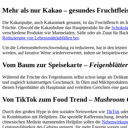
Mehr als nur Kakao – gesundes Fruchtflei
Die Kakaopulpe, auch Kakaomark genannt, ist das Fruchtfleisch im I
Früchte. Obwohl die Kakaobohne das Hauptprodukt für die
Schokola
verschiedene Produkte wie Marmeladen, Säfte oder als Zutat für Bac
Reduzierung von Lebensmittelabfällen bei
.
Um die Lebensmittelverschwendung zu reduzieren, hat in den letzt
werden, auf kreative Weise wiederverwertet, indem sie beispielsweis
Vom Baum zur Speisekarte –
Feigenblätter
Während die Früchte des Feigenbaums selbst schon lange als Delikates
und zugleich kräuterartigen Geschmack. In Ölen und Milchprodukten ve
dienen Feigenblätter als Hauptzutat und verleihen Gerichten eine g
Von TikTok zum Food Trend –
Mushroom 
Durch den großen Hype in den sozialen Netzwerken wie
TikTok
oder
in Kombination mit Heilpilzen. Die spezielle Kaffeemischung, bestehe
chinesischen Medizin stammenden Heilpilze sollen die
Nebenwirkung
Leistungsfähigkeit des Gehirns steigern, für mehr Energie sorgen und