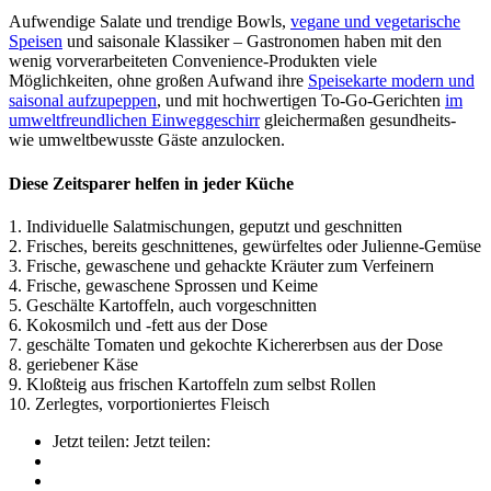
Aufwendige Salate und trendige Bowls,
vegane und vegetarische
Speisen
und saisonale Klassiker – Gastronomen haben mit den
wenig vorverarbeiteten Convenience-Produkten viele
Möglichkeiten, ohne großen Aufwand ihre
Speisekarte modern und
saisonal aufzupeppen
, und mit hochwertigen To-Go-Gerichten
im
umweltfreundlichen Einweggeschirr
gleichermaßen gesundheits-
wie umweltbewusste Gäste anzulocken.
Diese Zeitsparer helfen in jeder Küche
1.
Individuelle Salatmischungen, geputzt und geschnitten
2.
Frisches, bereits geschnittenes, gewürfeltes oder Julienne-Gemüse
3.
Frische, gewaschene und gehackte Kräuter zum Verfeinern
4.
Frische, gewaschene Sprossen und Keime
5.
Geschälte Kartoffeln, auch vorgeschnitten
6.
Kokosmilch und -fett aus der Dose
7.
geschälte Tomaten und gekochte Kichererbsen aus der Dose
8.
geriebener Käse
9.
Kloßteig aus frischen Kartoffeln zum selbst Rollen
10.
Zerlegtes, vorportioniertes Fleisch
Jetzt teilen:
Jetzt teilen: