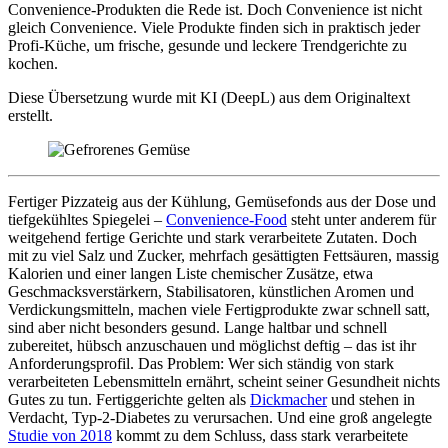
Convenience-Produkten die Rede ist. Doch Convenience ist nicht
gleich Convenience. Viele Produkte finden sich in praktisch jeder
Profi-Küche, um frische, gesunde und leckere Trendgerichte zu
kochen.
Diese Übersetzung wurde mit KI (DeepL) aus dem Originaltext
erstellt.
Fertiger Pizzateig aus der Kühlung, Gemüsefonds aus der Dose und
tiefgekühltes Spiegelei –
Convenience-Food
steht unter anderem für
weitgehend fertige Gerichte und stark verarbeitete Zutaten. Doch
mit zu viel Salz und Zucker, mehrfach gesättigten Fettsäuren, massig
Kalorien und einer langen Liste chemischer Zusätze, etwa
Geschmacksverstärkern, Stabilisatoren, künstlichen Aromen und
Verdickungsmitteln, machen viele Fertigprodukte zwar schnell satt,
sind aber nicht besonders gesund. Lange haltbar und schnell
zubereitet, hübsch anzuschauen und möglichst deftig – das ist ihr
Anforderungsprofil. Das Problem: Wer sich ständig von stark
verarbeiteten Lebensmitteln ernährt, scheint seiner Gesundheit nichts
Gutes zu tun. Fertiggerichte gelten als
Dickmacher
und stehen in
Verdacht, Typ-2-Diabetes zu verursachen. Und eine groß angelegte
Studie von 2018
kommt zu dem Schluss, dass stark verarbeitete