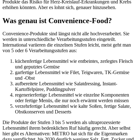
Produkte das Risiko für Herz-Kreislauf-Erkrankungen und Krebs
erhöhen könnten. Aber es lohnt sich, genauer hinzusehen.
Was genau ist Convenience-Food?
Convenience-Produkte sind längst nicht alle hochverarbeitet. Sie
werden in unterschiedliche Verarbeitungsstufen eingeteilt.
International variieren die einzelnen Stufen leicht, meist geht man
von 5 oder 6 Verarbeitungsstufen aus:
küchenfertige Lebensmittel wie entbeintes, zerlegtes Fleisch
und geputztes Gemüse
garfertige Lebensmittel wie Filet, Teigwaren, TK-Gemüse
und -Obst
aufbereitete Lebensmittel wie Salatdressing, Instant-
Kartoffelpüree, Puddingpulver
regenerierfertige Lebensmittel wie einzelne Komponenten
oder fertige Menüs, die nur noch erwärmt werden müssen
verzehrfertige Lebensmittel wie kalte Soßen, fertige Salate,
Obstkonserven und Desserts
Die Produkte der Stufen 3 bis 5 werden als ultraprozessierte
Lebensmittel ihrem bedenklichen Ruf häufig gerecht. Aber selbst
hier gibt es Alternativen: METRO hat sich für die Eigenmarken
dazu verpflichtet, bis 2030 deutlich weniger Salz, Fett, Zucker und