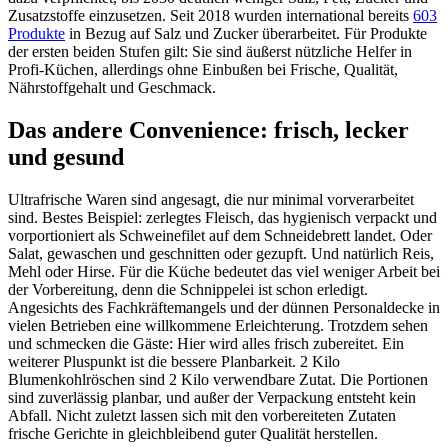
Zusatzstoffe einzusetzen. Seit 2018 wurden international bereits
603
Produkte
in Bezug auf Salz und Zucker überarbeitet. Für Produkte
der ersten beiden Stufen gilt: Sie sind äußerst nützliche Helfer in
Profi-Küchen, allerdings ohne Einbußen bei Frische, Qualität,
Nährstoffgehalt und Geschmack.
Das andere Convenience: frisch, lecker
und gesund
Ultrafrische Waren sind angesagt, die nur minimal vorverarbeitet
sind. Bestes Beispiel: zerlegtes Fleisch, das hygienisch verpackt und
vorportioniert als Schweinefilet auf dem Schneidebrett landet. Oder
Salat, gewaschen und geschnitten oder gezupft. Und natürlich Reis,
Mehl oder Hirse. Für die Küche bedeutet das viel weniger Arbeit bei
der Vorbereitung, denn die Schnippelei ist schon erledigt.
Angesichts des Fachkräftemangels und der dünnen Personaldecke in
vielen Betrieben eine willkommene Erleichterung. Trotzdem sehen
und schmecken die Gäste: Hier wird alles frisch zubereitet. Ein
weiterer Pluspunkt ist die bessere Planbarkeit. 2 Kilo
Blumenkohlröschen sind 2 Kilo verwendbare Zutat. Die Portionen
sind zuverlässig planbar, und außer der Verpackung entsteht kein
Abfall. Nicht zuletzt lassen sich mit den vorbereiteten Zutaten
frische Gerichte in gleichbleibend guter Qualität herstellen.