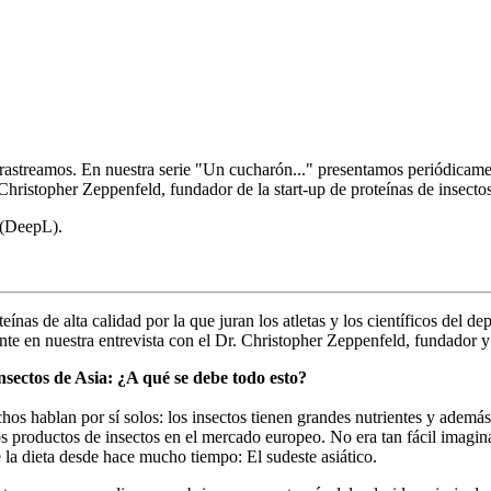
 rastreamos. En nuestra serie "Un cucharón..." presentamos periódicam
: Christopher Zeppenfeld, fundador de la start-up de proteínas de inse
A (DeepL).
nas de alta calidad por la que juran los atletas y los científicos del depo
te en nuestra entrevista con el Dr. Christopher Zeppenfeld, fundador y
nsectos de Asia: ¿A qué se debe todo esto?
hos hablan por sí solos: los insectos tienen grandes nutrientes y adem
s productos de insectos en el mercado europeo. No era tan fácil imagin
 la dieta desde hace mucho tiempo: El sudeste asiático.