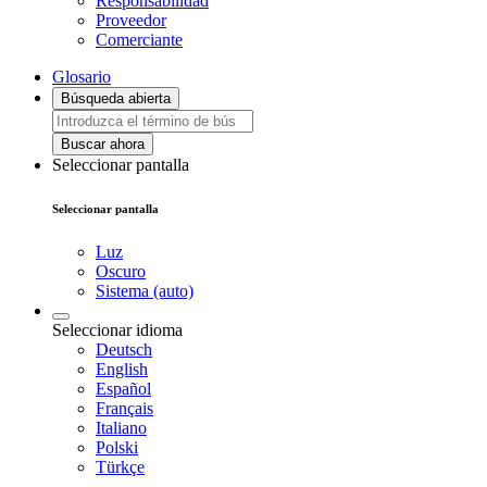
Responsabilidad
Proveedor
Comerciante
Glosario
Búsqueda abierta
Buscar ahora
Seleccionar pantalla
Seleccionar pantalla
Luz
Oscuro
Sistema (auto)
Seleccionar idioma
Deutsch
English
Español
Français
Italiano
Polski
Türkçe