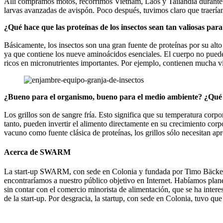
Allí compramos motos, recorrimos Vietnam, Laos y Tailandia durante tr
larvas avanzadas de avispón. Poco después, tuvimos claro que traería
¿Qué hace que las proteínas de los insectos sean tan valiosas pa
Básicamente, los insectos son una gran fuente de proteínas por su alto
ya que contiene los nueve aminoácidos esenciales. El cuerpo no puede
ricos en micronutrientes importantes. Por ejemplo, contienen mucha v
¿Bueno para el organismo, bueno para el medio ambiente? ¿Qué ven
Los grillos son de sangre fría. Esto significa que su temperatura corp
tanto, pueden invertir el alimento directamente en su crecimiento corp
vacuno como fuente clásica de proteínas, los grillos sólo necesitan 
Acerca de SWARM
La start-up SWARM, con sede en Colonia y fundada por Timo Bäcker y 
encontraríamos a nuestro público objetivo en Internet. Habíamos plan
sin contar con el comercio minorista de alimentación, que se ha inter
de la start-up. Por desgracia, la startup, con sede en Colonia, tuvo qu