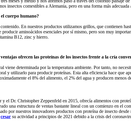
es meses y medio y nos abrimos paso a través del colorido paisaje de l
mos insectos comestibles a Alemania, pero en una forma más adecuada a
ra el cuerpo humano?
 contenido. En nuestros productos utilizamos grillos, que contienen has
 producir aminoácidos esenciales por sí mismo, pero son muy important
itamina B12, zinc y hierro.
tajas ofrecen las proteínas de los insectos frente a la cría conve
oral viene determinada por la temperatura ambiente. Por tanto, no necesi
oral y utilizarlo para producir proteínas. Esta alta eficiencia hace qu
aproximadamente el 8% del alimento, el 2% del agua y producen menos de
el Dr. Christopher Zeppenfeld en 2015, ofrecía alimentos con proteína
eado una estructura de ventas bastante lineal con un comienzo en el c
esado por nuestros innovadores productos con proteína de insecto desde 
e
cesar
su actividad a principios de 2021 debido a la crisis del coronavir