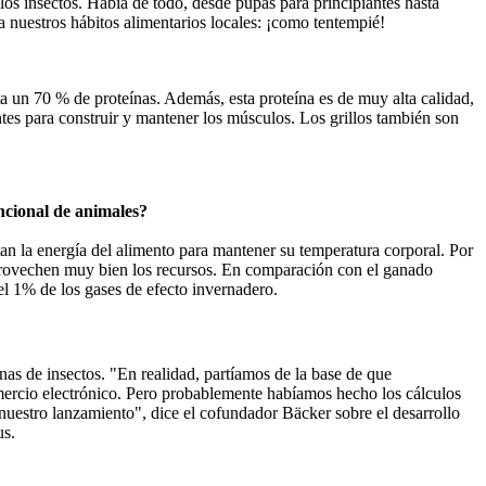
os insectos. Había de todo, desde pupas para principiantes hasta
 nuestros hábitos alimentarios locales: ¡como tentempié!
ta un 70 % de proteínas. Además, esta proteína es de muy alta calidad,
es para construir y mantener los músculos. Los grillos también son
ncional de animales?
tan la energía del alimento para mantener su temperatura corporal. Por
e aprovechen muy bien los recursos. En comparación con el ganado
l 1% de los gases de efecto invernadero.
s de insectos. "En realidad, partíamos de la base de que
omercio electrónico. Pero probablemente habíamos hecho los cálculos
nuestro lanzamiento", dice el cofundador Bäcker sobre el desarrollo
us.