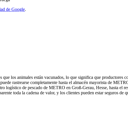
idad de Google
.
je es que los animales están vacunados, lo que significa que producto
almón puede rastrearse completamente hasta el almacén mayorista de ME
tro logístico de pescado de METRO en Groß-Gerau, Hesse, hasta el resta
ente toda la cadena de valor, y los clientes pueden estar seguros de q