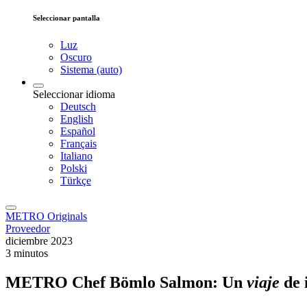
Seleccionar pantalla
Luz
Oscuro
Sistema (auto)
Seleccionar idioma
Deutsch
English
Español
Français
Italiano
Polski
Türkçe
METRO Originals
Proveedor
diciembre 2023
3 minutos
METRO Chef Bömlo Salmon: Un
viaje
de 