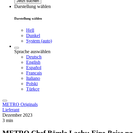
Jetzt suchen
Darstellung wählen
Darstellung wählen
Hell
Dunkel
System (auto)
Sprache auswählen
Deutsch
English
Español
Français
Italiano
Polski
Türkçe
METRO Originals
Lieferant
Dezember 2023
3 min