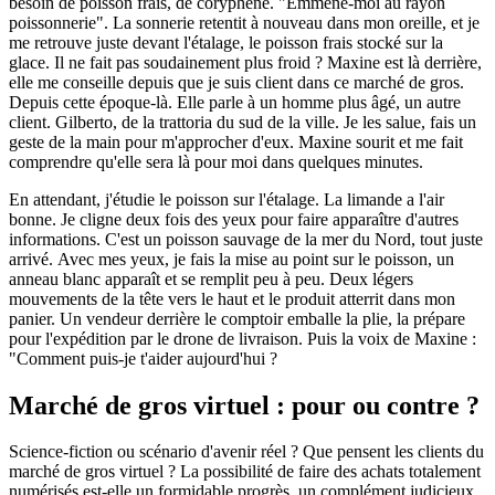
besoin de poisson frais, de coryphène. "Emmène-moi au rayon
poissonnerie". La sonnerie retentit à nouveau dans mon oreille, et je
me retrouve juste devant l'étalage, le poisson frais stocké sur la
glace. Il ne fait pas soudainement plus froid ? Maxine est là derrière,
elle me conseille depuis que je suis client dans ce marché de gros.
Depuis cette époque-là. Elle parle à un homme plus âgé, un autre
client. Gilberto, de la trattoria du sud de la ville. Je les salue, fais un
geste de la main pour m'approcher d'eux. Maxine sourit et me fait
comprendre qu'elle sera là pour moi dans quelques minutes.
En attendant, j'étudie le poisson sur l'étalage. La limande a l'air
bonne. Je cligne deux fois des yeux pour faire apparaître d'autres
informations. C'est un poisson sauvage de la mer du Nord, tout juste
arrivé. Avec mes yeux, je fais la mise au point sur le poisson, un
anneau blanc apparaît et se remplit peu à peu. Deux légers
mouvements de la tête vers le haut et le produit atterrit dans mon
panier. Un vendeur derrière le comptoir emballe la plie, la prépare
pour l'expédition par le drone de livraison. Puis la voix de Maxine :
"Comment puis-je t'aider aujourd'hui ?
Marché de gros virtuel : pour ou contre ?
Science-fiction ou scénario d'avenir réel ? Que pensent les clients du
marché de gros virtuel ? La possibilité de faire des achats totalement
numérisés est-elle un formidable progrès, un complément judicieux