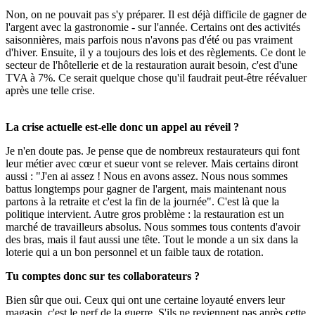
Non, on ne pouvait pas s'y préparer. Il est déjà difficile de gagner de
l'argent avec la gastronomie - sur l'année. Certains ont des activités
saisonnières, mais parfois nous n'avons pas d'été ou pas vraiment
d'hiver. Ensuite, il y a toujours des lois et des règlements. Ce dont le
secteur de l'hôtellerie et de la restauration aurait besoin, c'est d'une
TVA à 7%. Ce serait quelque chose qu'il faudrait peut-être réévaluer
après une telle crise.
La crise actuelle est-elle donc un appel au réveil ?
Je n'en doute pas. Je pense que de nombreux restaurateurs qui font
leur métier avec cœur et sueur vont se relever. Mais certains diront
aussi : "J'en ai assez ! Nous en avons assez. Nous nous sommes
battus longtemps pour gagner de l'argent, mais maintenant nous
partons à la retraite et c'est la fin de la journée". C'est là que la
politique intervient. Autre gros problème : la restauration est un
marché de travailleurs absolus. Nous sommes tous contents d'avoir
des bras, mais il faut aussi une tête. Tout le monde a un six dans la
loterie qui a un bon personnel et un faible taux de rotation.
Tu comptes donc sur tes collaborateurs ?
Bien sûr que oui. Ceux qui ont une certaine loyauté envers leur
magasin, c'est le nerf de la guerre. S'ils ne reviennent pas après cette