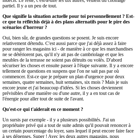
indécis. Le reste, c'est-à-dire les dix autres, veulent du chômage
partiel. Il y a un peu de tout.
Que signifie la situation actuelle pour toi personnellement ? Est-
ce que tu réfléchis déjà à des plans alternatifs pour le pire des
scénarios d'horreur ?
Oui, bien sûr, de grandes questions se posent. Je suis encore
relativement détendu. C'est aussi parce que j'ai déjà assez à faire
pour ranger les magasins ici - de manière à ce que les marchandises
ne se détériorent pas, qu'il n'y ait pas de cambriolage et que les
meubles de la terrasse ne soient pas détruits ou volés. D'abord
sécuriser les choses et ensuite passer à l'étape suivante. Il y a encore
tellement de questions en suspens que l'on ne sait pas par où
commencer. Est-ce que je prépare un plan d'urgence pour deux
semaines, quatre semaines, huit semaines, six mois ? Mais je suis
encore jeune et j'ai beaucoup d'idées. Si les choses deviennent
prévisibles d'une manière ou d'une autre, il y a en tout cas de
l'énergie pour aller tout de suite de l'avant.
Qu'est-ce qui t'aiderait en ce moment ?
Un sursis par exemple - il y a plusieurs possibilités. J'ai un
propriétaire privé qui a tout de suite admis qu'il pouvait renoncer à
un certain pourcentage du loyer, sans lequel il peut encore faire face
à ses dépenses. Super ! Avec les deux autres magasins, nous